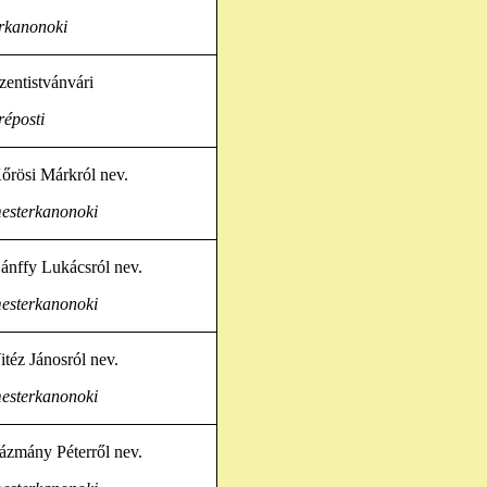
rkanonoki
zentistvánvári
réposti
őrösi Márkról nev.
esterkanonoki
ánffy Lukácsról nev.
esterkanonoki
itéz Jánosról nev.
esterkanonoki
ázmány Péterről nev.