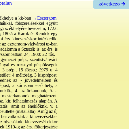
ptalan
következő 🡲
zékhelye a kk-ban
→Esztergom
.
ákkal, fölszerelésekkel együtt
gi székhelyére bevezetni; 1723:
ék; 1802: a Karok és Rendek egy
bi érs. kinevezéskor intézkedik.
r az esztergom-vízívárosi tp-ban
dalomra a Sztszék is, az érs. is
gyszombatban 24, 1900: 22 fős. -
rgymezei prép., szentistvánvári
ebányai és rozsnyói püspökségek
, 3 prép., 15 főesp.;
1979
u. 4
stület: 4 méltóság, 3 kisprépost,
sednek az ~ jövedelmeiben és
épost, a kórusban első hely, a
éneklő-, 4. az őrkanonok, 5. a
5 mesterkanonok meghatározott
z. kir. felhatalmazás alapján. A
tatás, amit az éneklőknk. v. a
eültette (installálta). Amíg az új
n beavatkoztak a kinevezésekbe.
 az olvasóknk. kinevezését ekkor
k 1919-ig az érs. fölterjesztése