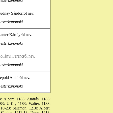
esterkanonoki
udnay Sándorról nev.
esterkanonoki
anter Károlyról nev.
esterkanonoki
ollányi Ferencről nev.
esterkanonoki
epold Antalról nev.
esterkanonoki
: Albert, 1183: András, 1183:
83: Uriás, 1183: Walter, 1183:
10-23: Salamon, 1210: Albert,
 Sándor, 1211-18: János, 1218: