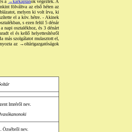
 és a
→karkáplán
ok végezték. A
kint fölváltva az első héten az
lázatot, melyen ki volt írva, ki
ítette el a köv. hétre. - Akinek
osztalékban, s ezen felül 5 dénár
t a napi osztalékhoz, és 3 dénárt
dt el és kellő helyettesítésről
a más szolgálatot mulasztott el,
nyozta az
→oltárigazgatóság
ok
őoltár
zent Imréről nev.
lvasókanonoki
. Özsébről nev.