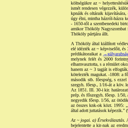
költségükre az ~ helyettesítés
ismét rendesen végezzék, különb
kpnáik és oltáraik kijavítására,
úgy élni, mintha házról-házra k
- 1650-től a szentbenedeki bir
amikor Thököly Nagyszombat fel
Thököly pártjára állt.
A Thököly által kiállított véd
elé idézték az ~ képviselőit, és
prédikátoraikat a
→gályarabsá
melynek felét és 2000 forintn
elhamvasztotta, s a rémület oko
hanem az ~ 3 tagját is elfogtá
kötelezték magukat. -1808: a fő
második stb. főespség, s ezzel
szegyh. főesp., 1/16-át a köv. 
Az 1851. III. 30-i kir. határoz
prép. és főszegyh. főesp. 1/50, 
negyedik főesp. 1/56, az ötödik
az összes knk-ok közt. 1995: „
által adott juttatások képezik.”
Az ~ jogai. a) Érsekválasztás.
bejelentette a kir-nak az eredm