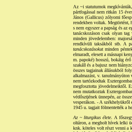
Az ~i statutumok megkívánták, 
pártfogással nem ritkán 15 éve
János (Gallicus) zólyomi főes
rendekben voltak. Megtörtént, h
s nem egyszer a papság és az eg
tanácskozáson csak olyan tag v
minden jövedelemben: majorságo
rendkívüli taksákból stb. A p
tanácskozások
at minden pénte
elmaradt, elesett a másnapi ken
m. papoké) hosszú, bokáig ér
szakáll és a bajusz nem hiányzot
összes tagjainak állásukból fol
alkalmazást, v. tanulmányúton 
nem tartózkodtak Esztergomban,
megfosztotta jövedelmeiktől. 
nem mutatkoztak Esztergomban. 
védősztjének ünnepén, az össze
vesperákon. - A székhelyükről 
1945 u. tagjait fölmentették a h
Az ~ liturgikus élete.
A főszegy
oltáron, a megholt hívek lelki 
knk. köteles volt részt venni a