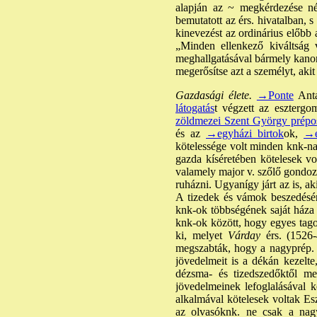
alapján az ~ megkérdezése nél
bemutatott az érs. hivatalban, s 
kinevezést az ordinárius előbb 
„Minden ellenkező kiváltság
meghallgatásával bármely kano
megerősítse azt a személyt, akit 
Gazdasági élete.
→Ponte
Anta
látogatás
t végzett az esztergom
zöldmezei Szent György prépos
és az
→egyházi birtok
ok,
→e
kötelessége volt minden knk-nak;
gazda kíséretében kötelesek vol
valamely major v. szőlő gondoza
ruházni. Ugyanígy járt az is, ak
A tizedek és vámok beszedésé
knk-ok többségének saját háza v
knk-ok között, hogy egyes tago
ki, melyet
Várday
érs. (1526-
megszabták, hogy a nagyprép. 
jövedelmeit is a dékán kezelte,
dézsma- és tizedszedőktől me
jövedelmeinek lefoglalásával 
alkalmával kötelesek voltak Esz
az olvasóknk. ne csak a nagyo