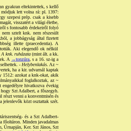
 gyakran eltekintettek, s kellő
módjuk lett volna rá: pl. 1397:
gy szepesi prép. csak a kisebb
gát, visszatért a világi életbe,
ről s fontosabb érdekeiről folyó
l nem sztelt knk. nem részesült
ól, a jobbágyság által fizetett
bség illette (praecedentia). A
tották. Aki elegendő ok nélkül
-
A knk. ruházata
(mint ált. a kk.
ltek. A
→tonzúra
, s a 16. sz-ig a
selhettek. -
Helybenlakás
. Az ~
ertek, ha a kir. udvarnál kaptak
y 1512: azokat a knk-okat, akik
ulmányaikkal foglalkoztak, az ~
t engedélyre hivatkozva évekig
 hogy Szt Adalbert, a főszegyh.
l részt venni a konventmisén és
jelenlevők közt osztattak szét.
riszentség- és a Szt Adalbert-
e a főoltáron. Minden javadalmas
n, Úrnapján, Ker. Szt János, Szt