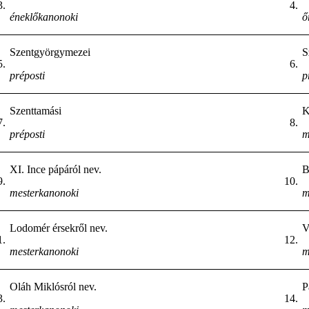
3.
4.
éneklőkanonoki
ő
Szentgyörgymezei
S
5.
6.
préposti
p
Szenttamási
K
7.
8.
préposti
m
XI. Ince pápáról nev.
B
9.
10.
mesterkanonoki
m
Lodomér érsekről nev.
V
1.
12.
mesterkanonoki
m
Oláh Miklósról nev.
P
3.
14.