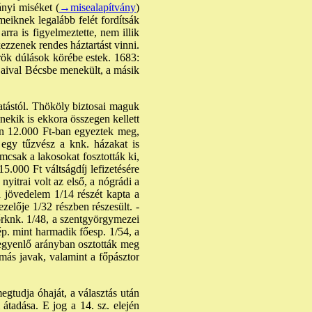
ányi miséket (
→misealapítvány
)
meiknek legalább felét fordítsák
arra is figyelmeztette, nem illik
ezzenek rendes háztartást vinni.
rök dúlások körébe estek. 1683:
jaival Bécsbe menekült, a másik
atástól. Thököly biztosai maguk
 nekik is ekkora összegen kellett
án 12.000 Ft-ban egyeztek meg,
 egy tűzvész a knk. házakat is
mcsak a lakosokat fosztották ki,
.000 Ft váltságdíj lefizetésére
yitrai volt az első, a nógrádi a
a jövedelem 1/14 részét kapta a
zelője 1/32 részben részesült. -
 őrknk. 1/48, a szentgyörgymezei
rép. mint harmadik főesp. 1/54, a
t egyenlő arányban osztották meg
más javak, valamint a főpásztor
gtudja óhaját, a választás után
átadása. E jog a 14. sz. elején