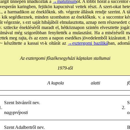
 Margit ünnepén imádkozták a
→matutinum
ot. A többi hórát a succentor
esperán karingben, fejükön kapucnival vettek részt. A szert-okat heten
, a harmadikon az éneklőknk. stb. végezte állásuk rendje szerint. A táb
s kik segédkeznek, minden szombaton az éneklőknk. v. a succentor kész
át végeznie, s ezt saját hibájából elmulasztotta, aznap nem részesedett 
v. sztlecke énekléséről maradt el, hétköznapon szintén elvesztette jogá
lmával még szigorúbban fenyítették a mulasztást. Ha a misézésről mara
tek meg rajta, és az ezen a napon esedékes jövedelemből kizáratott. H
~ készíttette a kassai vt-k oltárát az
→esztergomi baziliká
ban, adomá
Az esztergomi főszékesegyházi káptalan stallumai
1979-től
A kupola
alatti
f
Szent Istvánról nev.
S
1.
2.
nagypréposti
o
Szent Adalbertről nev.
B