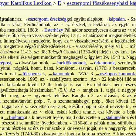
yar Katolikus Lexikon
>
E
>
esztergomi főszékesegyházi ká
áptalan
: az
→esztergomi érsekség
gel együtt alapított
→káptalan
. - S
ta a várat Ferdinándnak, az ~ az érs-kel, a levtárral, az egyh. ruh
tba menekült. 1683:
→Esterházy
Pál nádor személyesen akarta az ~t ré
nél előbb térjen vissza székhelyére; 1751: e határozatot megismételt
ir. ünnepélyesen megígérte, hogy az ~ visszahelyezéséről a legközeleb
. megtette a végső intézkedéseket az ~ visszatérésére, mely VII. 1: má
étszáma
a 11-13. sz: 38;
Telegdi
Csanád (1330-50) idején egy knk. java
özés elkerülése végett mindkettőt meghagyták, így lett 39, 1543 u. Na
épost
,
→olvasókanonok
,
→éneklőkanonok
,
→őrkanonok
, szentgyö
nyitrai, nógrádi, honti, barsi, komáromi, sasvári, (1776: a beszterec
és tornai
→főesperes
ek,
→kanonok
ok
. 1870
: 3
→oszlopos kanonok
sterkanonok. 1995
: az ~ szabályzata szerint: „Az ~ 22 knk-ból álló te
os knk-okon kívül 12 tb. knk-ja is van. Ez utóbbiak nem része
egváltoztathatja létszámukat.” (5.§) Az ~ rangban 1. tagja a nagypr
lleti meg, az ~ ügyeinek felelőse. Rangban 2. az olvasó-, 3. az 
 szentistvánvári prép., 7. a szenttamáshegyi prép., őket követi 1
tagjait az érs. kezdetben szerz-ek, később papjai közül nevezte ki, vs
ett mutatkoznia az ~ előtt, esküt kellett tennie, ezt követte a beik
e a
→birétum
ot a kinevezett fejére, majd odavezette a
→stallum
ához és b
m részesült semmiféle jövedelemben. - 1150-től a pápák mind sűrűbbe
r-aink részben az érs-re ruházták a kinevezés jogát, de a nagyprép. és
a Terézia
(1740-80) visszavette e jogot a korona részére. A kinevezése