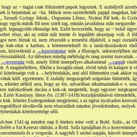
hogy az ~ tagjai csak fölszentelt papok legyenek. E szabálytól azonban
sek is bejutottak az ~ba. Mások nem szenteltették pappá magukat, bár 
p., Szondi György őrknk., Orgonista Lőrinc, Nyitrai Pál knk. és Györ
ogy egyik-másik föl nem sztelt tag, miután javadalma után megszedte ma
yh. legnagyobb ellensége lett. Ezért bevezették, hogy az ~ belső ügyei
ehet részt, aki az esküt már letette és legalább alszerpap volt. A fö
t nem bíztak rá, nem részesült a temetési díjakból, a napi osztalékb
ap knk-okat a karban, a körmeneteknél és a tanácskozásokon elsőb
ken, közvetlenül a
→konventmise
után a főszegyh. sekrestyéjében tar
yérosztaléktól. Az üléseken mindig méltóság és rang szerint szavaztak. 
ő
→reverenda
volt, amely fölött ünnepélyes alkalommal
→cappá
t vise
t. A magánéletben, főként a lovaglás miatt, rövid ruhát és kalapot is vi
yó kötelessége volt a
→helybenlakás
, ami alól fölmentést csak akkor ny
voltak külf. egyetemen. E szabály megszegését szigorúan büntették, íg
 tekintet nélkül arra, hogy az érs. udvarában alkalmaztattak-e v. tan
Ezen intézkedések dacára a knk-ok megtették, hogy egyszer megkapot
Ezért Kanizsay János érs. (1387-1418) hozzájárulásával elrendelték,
s knk. köteles Esztergomban megjelenni, s az egész nyolcadon keresztü
engedéllyel távollevők nem részesültek minden jövedelemben, melyek a 
elybenlakás kötelezettsége alól.
h-ban 1541-ig minden nap 6 énekes mise volt: a Bold. Szűz-, az Oltá
üdvéért a Szt Kereszt oltárán, a Bold. Szűz kpnájában és a konventmis
 konventmisén és a vesperán. A nagyhét 3 utolsó napján, húsvét ünnepé