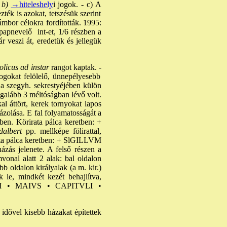
b)
→hiteleshely
i jogok. - c) A
zték is azokat, tetszésük szerint
ámbor célokra fordították. 1995:
papnevelő int-et, 1/6 részben a
ár veszi át, eredetük és jellegük
olicus ad instar
rangot kaptak. -
ogokat felölelő, ünnepélyesebb
 a szegyh. sekrestyéjében külön
legalább 3 méltóságban lévő volt.
l áttört, kerek tornyokat lapos
brázolása. E fal folyamatosságát a
ében. Körirata pálca keretben: +
albert
pp. mellképe fölirattal,
irata pálca keretben: + SlGILLVM
s jelenete. A felső részen a
vonal alatt 2 alak: bal oldalon
b oldalon királyalak (a m. kir.)
k le, mindkét kezét behajlítva,
ILLVM • MAIVS • CAPITVLI •
idővel kisebb házakat építettek