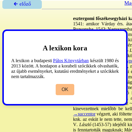
Mag
🡰 előző
esztergomi főszékesegyházi k
1541: amikor Várday érs. átad
Pozsonyba, 1543: Nagyszomba
az ogy. kimondta, hogy az ~ mi
újabb fölterjesztésére Ferenc k
1820. V. 20:
Rudnay
Sándor érs
A lexikon kora
végezte az első
→vesperás
t. -
L
mást nevezett ki, s az összeütk
A lexikon a budapesti
Pálos Könyvtárban
készült 1980 és
Rangsora. A kk-ban
:
→nagypr
2013 között. A honlapon a korabeli szócikkek olvashatók,
prép., szenttamáshegyi prép., 
az újabb eseményeket, kutatási eredményeket a szócikkek
fölállításáig) gömöri, zólyomi 
nem tartalmazzák.
oszlopos knk., 3 prép., 15
→me
15 mesterkanonok. A valóság
kiváltságaiban, a főpásztor m
OK
tanácskozásokon az első szó i
szentgyörgymezei prép., 6. a
ülésrendben. -
Kinevezés.
Az ~ 
kinevezettnek mielőbb be kell
→succentor
végzett, aki föltett
knk. az esküt le nem tette, ne
V
. László
(1453-57) idejétől ki
is fenntartották maguknak;
Mári