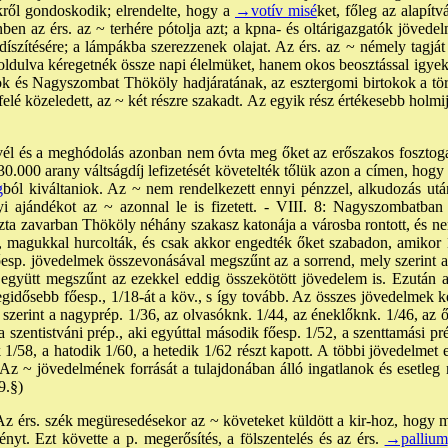
ükről gondoskodik; elrendelte, hogy a
→votív misé
ket, főleg az alapítv
en az érs. az ~ terhére pótolja azt; a kpna- és oltárigazgatók jövedel
 díszítésére; a lámpákba szerezzenek olajat. Az érs. az ~ némely tagját 
oldulva kéregetnék össze napi élelmüket, hanem okos beosztással igyek
tok és Nagyszombat Thököly hadjáratának, az esztergomi birtokok a tö
é közeledett, az ~ két részre szakadt. Az egyik rész értékesebb holmi
levél és a meghódolás azonban nem óvta meg őket az erőszakos fosztog
 30.000 arany váltságdíj lefizetését követelték tőlük azon a címen, hogy
g
ból kiváltaniok. Az ~ nem rendelkezett ennyi pénzzel, alkudozás ut
yi ajándékot az ~ azonnal le is fizetett. - VIII. 8: Nagyszombatban
zta zavarban Thököly néhány szakasz katonája a városba rontott, és ne
k, magukkal hurcolták, és csak akkor engedték őket szabadon, amikor 15
esp. jövedelmek összevonásával megszűnt az a sorrend, mely szerint a n
 együtt megszűnt az ezekkel eddig összekötött jövedelem is. Ezután 
legidősebb főesp., 1/18-át a köv., s így tovább. Az összes jövedelmek ke
at szerint a nagyprép. 1/36, az olvasóknk. 1/44, az éneklőknk. 1/46, az
a szentistváni prép., aki egyúttal második főesp. 1/52, a szenttamási p
 1/58, a hatodik 1/60, a hetedik 1/62 részt kapott. A többi jövedelme
Az ~ jövedelmének forrását a tulajdonában álló ingatlanok és esetleg 
 (9.§)
Az érs. szék megüresedésekor az ~ követeket küldött a kir-hoz, hogy me
ényt. Ezt követte a p. megerősítés, a fölszentelés és az érs.
→pallium