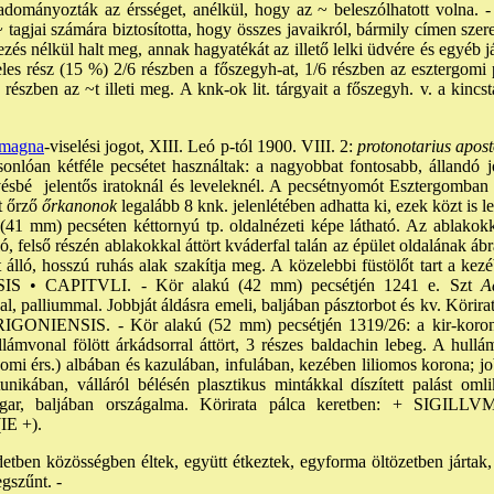
 adományozták az érsséget, anélkül, hogy az ~ beleszólhatott volna. -
~ tagjai számára biztosította, hogy összes javaikról, bármily címen szere
zés nélkül halt meg, annak hagyatékát az illető lelki üdvére és egyéb j
es rész (15 %) 2/6 részben a főszegyh-at, 1/6 részben az esztergomi 
észben az ~t illeti meg. A knk-ok lit. tárgyait a főszegyh. v. a kincst
magna
-viselési jogot, XIII. Leó p-tól 1900. VIII. 2:
protonotarius apost
nlóan kétféle pecsétet használtak: a nagyobbat fontosabb, állandó j
vésbé jelentős iratoknál és leveleknél. A pecsétnyomót Esztergomban
t őrző
őrkanonok
legalább 8 knk. jelenlétében adhatta ki, ezek közt is 
 (41 mm) pecséten kéttornyú tp. oldalnézeti képe látható. Az ablakokka
áló, felső részén ablakokkal áttört kváderfal talán az épület oldalának á
álló, hosszú ruhás alak szakítja meg. A közelebbi füstölőt tart a kez
 • CAPITVLI. - Kör alakú (42 mm) pecsétjén 1241 e. Szt
Ad
al, palliummal. Jobbját áldásra emeli, baljában pásztorbot és kv. Kör
NIENSIS. - Kör alakú (52 mm) pecsétjén 1319/26: a kir-koronázá
lámvonal fölött árkádsorral áttört, 3 részes baldachin lebeg. A hullám
omi érs.) albában és kazulában, infulában, kezében liliomos korona; job
tunikában, válláról bélésén plasztikus mintákkal díszített palást omli
 jogar, baljában országalma. Körirata pálca keretben: + SIG
E +).
tben közösségben éltek, együtt étkeztek, egyforma öltözetben jártak, 
gszűnt. -