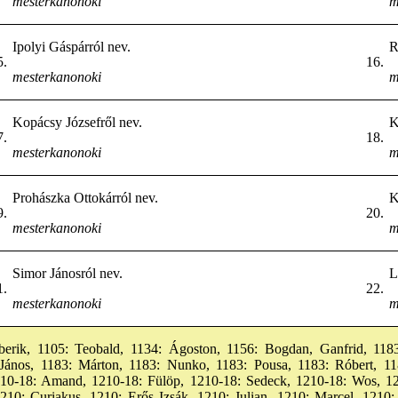
mesterkanonoki
m
Ipolyi Gáspárról nev.
R
5.
16.
mesterkanonoki
m
Kopácsy Józsefről nev.
K
7.
18.
mesterkanonoki
m
Prohászka Ottokárról nev.
K
9.
20.
mesterkanonoki
m
Simor Jánosról nev.
L
1.
22.
mesterkanonoki
m
berik, 1105: Teobald, 1134: Ágoston, 1156: Bogdan, Ganfrid, 1183
 János, 1183: Márton, 1183: Nunko, 1183: Pousa, 1183: Róbert, 11
1210-18: Amand, 1210-18: Fülöp, 1210-18: Sedeck, 1210-18: Wos, 12
210: Curiakus, 1210: Erős Izsák, 1210: Julian, 1210: Marcel, 1210: