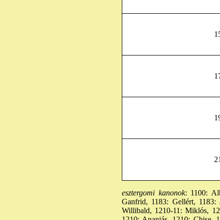
1
1
1
2
esztergomi kanonok
: 1100: Al
Ganfrid, 1183: Gellért, 1183:
Willibald, 1210-11: Miklós, 
1210: Ananiás, 1210: Chise, 1