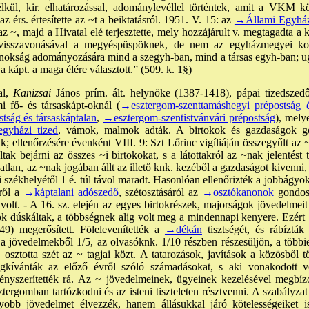
kül, kir. elhatározással, adománylevéllel történtek, amit a VKM köz
az érs. értesítette az ~t a beiktatásról. 1951. V. 15: az
→Állami Egyház
az ~, majd a Hivatal elé terjesztette, mely hozzájárult v. megtagadta a 
 visszavonásával a megyéspüspöknek, de nem az egyházmegyei k
nokság adományozására mind a szegyh-ban, mind a társas egyh-ban; 
a kápt. a maga élére választott.” (509. k. 1§)
l,
Kanizsai
János prím. ált. helynöke (1387-1418), pápai tizedsze
i fő- és társaskápt-oknál (
→esztergom-szenttamáshegyi prépostság é
tság és társaskáptalan
,
→esztergom-szentistvánvári prépostság
), mely
gyházi tized
, vámok, malmok adták. A birtokok és gazdaságok gon
 ellenőrzésére évenként VIII. 9: Szt Lőrinc vigíliáján összegyűlt az ~,
tak bejárni az összes ~i birtokokat, s a látottakról az ~nak jelentést 
tlan, az ~nak jogában állt az illető knk. kezéből a gazdaságot kivenni
i székhelyétől 1 é. túl távol maradt. Hasonlóan ellenőrizték a jobbágyok
ről a
→káptalani adószedő
, szétosztásáról az
→osztókanonok
gondosk
olt. - A 16. sz. elején az egyes birtokrészek, majorságok jövedelmeit 
k dúskáltak, a többségnek alig volt meg a mindennapi kenyere. Ezért
49) megerősített. Fölelevenítették a
→dékán
tisztségét, és rábízták
a jövedelmekből 1/5, az olvasóknk. 1/10 részben részesüljön, a töb
 osztotta szét az ~ tagjai közt. A tatarozások, javítások a közösből tö
gkívánták az előző évről szóló számadásokat, s aki vonakodott vol
kényszerítették rá. Az ~ jövedelmeinek, ügyeinek kezelésével megb
tergomban tartózkodni és az isteni tiszteleten résztvenni. A szabályz
bb jövedelmet élvezzék, hanem állásukkal járó kötelességeiket is 