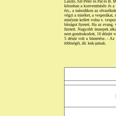
László, Szt Péter és Pál és B.
kórusban a konventmisén és a v
érs., a másodikon az olvasóknk.
végzi a miséket, a vesperákat, 
miséznie kellett volna v. vesper
bírságot fizetett. Ha az evang. 
fizetett. Nagyobb ünnepek alka
nem gondoskodott, 10 dénárt vet
5 dénár volt a büntetése. - Az 
többségét, ált. knk-jainak.