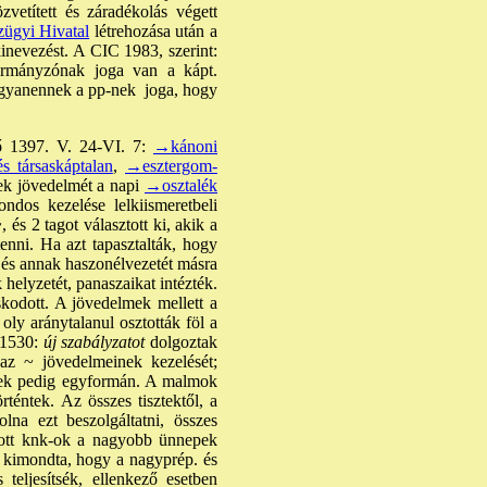
vetített és záradékolás végett
ügyi Hivatal
létrehozása után a
kinevezést. A CIC 1983, szerint:
ormányzónak joga van a kápt.
ugyanennek a pp-nek joga, hogy
dő 1397. V. 24-VI. 7:
→kánoni
s társaskáptalan
,
→esztergom-
ek jövedelmét a napi
→osztalék
dos kezelése lelkiismeretbeli
 és 2 tagot választott ki, akik a
tenni. Ha azt tapasztalták, hogy
, és annak haszonélvezetét másra
 helyzetét, panaszaikat intézték.
odott. A jövedelmek mellett a
oly aránytalanul osztották föl a
 1530:
új szabályzatot
dolgoztak
 az ~ jövedelmeinek kezelését;
biek pedig egyformán. A malmok
rténtek. Az összes tisztektől, a
na ezt beszolgáltatni, összes
ízott knk-ok a nagyobb ünnepek
at kimondta, hogy a nagyprép. és
teljesítsék, ellenkező esetben