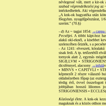
névlegessé vált, mert a kir-ok
szabad végrendelkezési jog
az 
intézkedhettek. Aki végrendelke
„A knk-ok hagyatéka után kötel
főegyhm. nyugdíjpénztárat, 1/6 r
szerint.” (70.§)
-
d)
Az ~ tagjai 1854:
→cappa 
Pecsétjei.
A többi kápt-hoz haso
alakú okl-eknél, a kisebbet ke
szelencében őrizték, s a pecséte
- Az 1241: elveszett, köralakú
sisak fedi. A tp. tetőzetétől elv
tornyok alatt 2, egymás mögött 
SIGILLVM • STRIGONIENSIS
dicsfénnyel, alacsony
→infulá
v
• MINVS • CAPITVLI • STRIGO
képmezőt 2 részre választó hul
oldalnézetben főpap (az eszterg
térdig érő, övvel összefogott 
jobbjában hosszú liliomos
STRIGONIENSIS • ECCLES(I
Közösségi élete.
A knk-ok kezde
maguknak és a közös otthon me