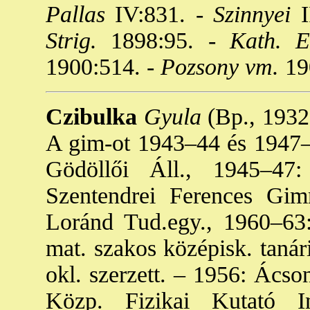
Pallas
IV:831. -
Szinnyei
I
Strig.
1898:95. -
Kath. Eg
1900:514. -
Pozsony vm.
19
Czibulka
Gyula
(Bp., 1932.
A gim-ot 1943–44 és 1947–
Gödöllői Áll., 1945–47
Szentendrei Ferences Gim
Loránd Tud.egy., 1960–63:
mat. szakos középisk. tanár
okl. szerzett. – 1956: Ácson
Közp. Fizikai Kutató I