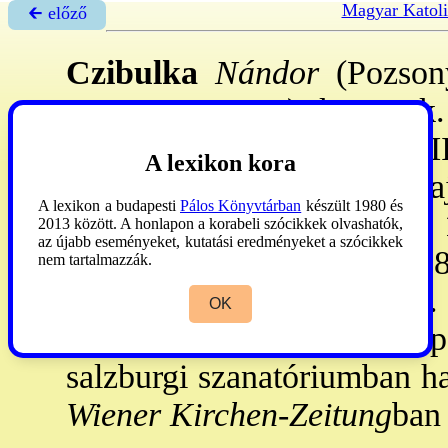
Magyar Katoli
🡰 előző
Czibulka
Nándor
(Pozsony
1898. szept. 11.): kanonok.
Pesten végezte. 1862. VI
A lexikon kora
→Emericanum
tanára, maj
A lexikon a budapesti
Pálos Könyvtárban
készült 1980 és
szem. pref-a, 1866. VIII. 
2013 között. A honlapon a korabeli szócikkek olvashatók,
az újabb eseményeket, kutatási eredményeket a szócikkek
spirituálisa, p. kamarás, 18
nem tartalmazzák.
1889. XII. 20: cikádori c.
OK
rektora, X. 12: barsi főesp
salzburgi szanatóriumban ha
Wiener Kirchen-Zeitung
ban