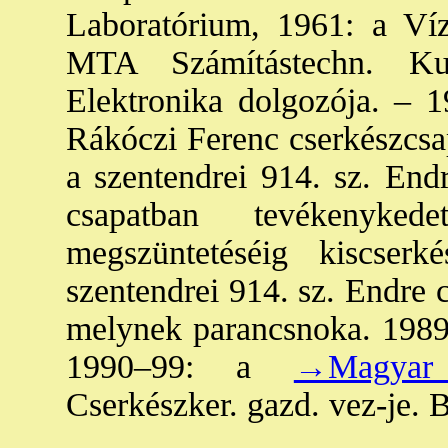
Laboratórium, 1961: a Víz
MTA Számítástechn. Ku
Elektronika dolgozója. – 1
Rákóczi Ferenc cserkészcsap
a szentendrei 914. sz. Endr
csapatban tevékenyked
megszüntetéséig kiscser
szentendrei 914. sz. Endre c
melynek parancsnoka. 1989: 
1990–99: a
→Magyar 
Cserkészker. gazd. vez-je. 