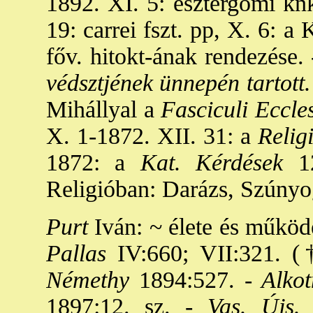
1892. XI. 5: esztergomi knk
19: carrei fszt. pp, X. 6: 
főv. hitokt-ának rendezése. 
védsztjének ünnepén tartott.
Mihállyal a
Fasciculi Eccles
X. 1-1872. XII. 31: a
Relig
1872: a
Kat. Kérdések
12
Religióban: Darázs, Szúnyo
Purt
Iván: ~ élete és működé
Pallas
IV:660; VII:321. (
Némethy
1894:527. -
Alko
1897:12. sz. -
Vas. Újs.
1