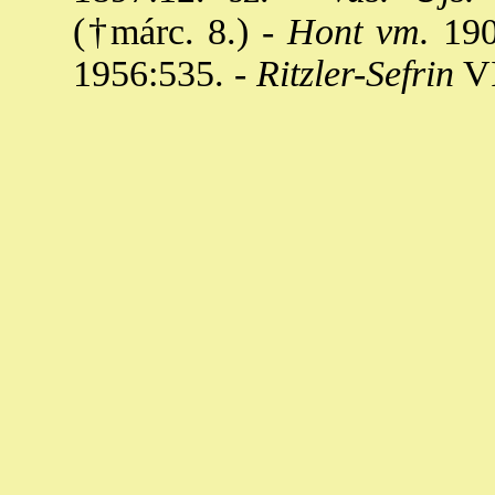
(†márc. 8.) -
Hont vm.
190
1956:535. -
Ritzler-Sefrin
VI