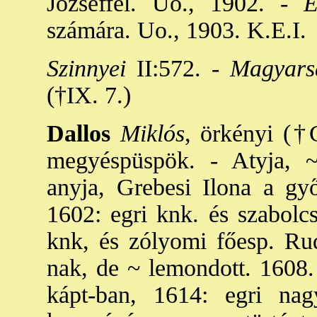
Józseffel. Uo., 1902. -
Én
számára. Uo., 1903. K.E.I.
Szinnyei
II:572. -
Magyars
(†IX. 7.)
Dallos
Miklós
, örkényi (†
megyéspüspök. - Atyja, ~
anyja, Grebesi Ilona a győ
1602: egri knk. és szabolcs
knk, és zólyomi főesp. Rud
nak, de ~ lemondott. 1608.
kápt-ban, 1614: egri na