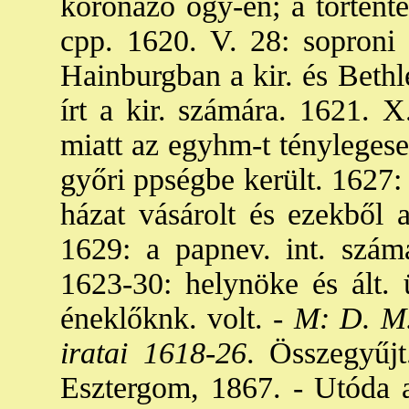
koronázó ogy-en; a történte
cpp. 1620. V. 28: soproni o
Hainburgban a kir. és Bethl
írt a kir. számára. 1621. X
miatt az egyhm-t tényleges
győri ppségbe került. 1627:
házat vásárolt és ezekből a
1629: a papnev. int. számá
1623-30: helynöke és ált.
éneklőknk. volt. -
M: D. M. 
iratai 1618-26
. Összegyűj
Esztergom, 1867. - Utóda a