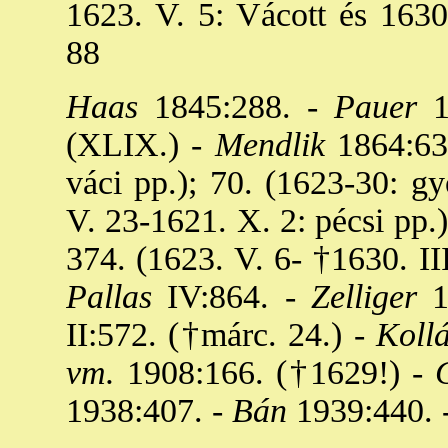
1623. V. 5: Vácott és 1630.
88
Haas
1845:288. -
Pauer
1
(XLIX.) -
Mendlik
1864:63.
váci pp.); 70. (1623-30: gy
V. 23-1621. X. 2: pécsi pp.)
374. (1623. V. 6- †1630. III
Pallas
IV:864. -
Zelliger
1
II:572. (†márc. 24.) -
Kollá
vm.
1908:166. (†1629!) -
C
1938:407. -
Bán
1939:440. 