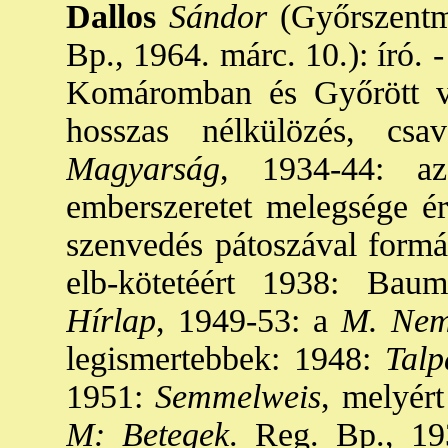
Dallos
Sándor
(Győrszentmá
Bp., 1964. márc. 10.): író. 
Komáromban és Győrött vé
hosszas nélkülözés, csa
Magyarság
, 1934-44: az
emberszeretet melegsége érz
szenvedés pátoszával formá
elb-kötetéért 1938: Baum
Hírlap
, 1949-53: a
M. Nem
legismertebbek: 1948:
Talpa
1951:
Semmelweis
, melyért
M: Betegek
. Reg. Bp., 19