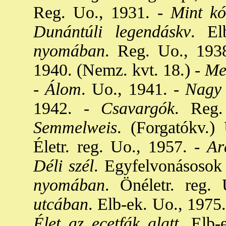
Reg. Uo., 1931. -
Mint kó
Dunántúli legendáskv
. El
nyomában
. Reg. Uo., 1938
1940. (Nemz. kvt. 18.) -
Mez
-
Álom
. Uo., 1941. -
Nagy 
1942. -
Csavargók
. Reg.
Semmelweis
. (Forgatókv.)
Életr. reg. Uo., 1957. -
Ara
Déli szél
. Egyfelvonásosok 
nyomában
. Önéletr. reg.
utcában
. Elb-ek. Uo., 1975.
Élet az ecetfák alatt
. Elb-