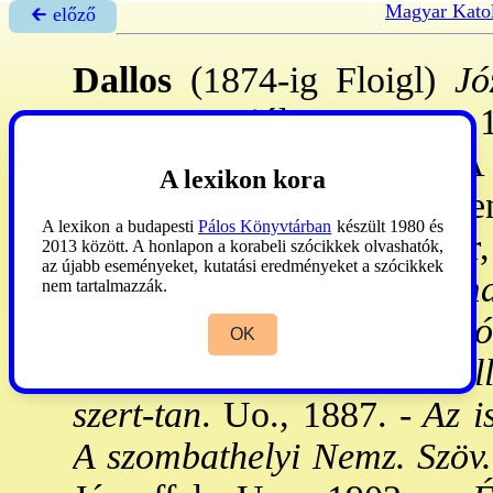
Magyar Katol
🡰 előző
Dallos
(1874-ig Floigl)
Józ
vm., 1849. júl. 5.-Csorna, 1
Csornán lépett a r-be. A 
A lexikon kora
végezte. 1874: pappá szen
A lexikon a budapesti
Pálos Könyvtárban
készült 1980 és
Szombathelyen gimn. tanár, 
2013 között. A honlapon a korabeli szócikkek olvashatók,
az újabb eseményeket, kutatási eredményeket a szócikkek
-
M: Shakespeare lyrikuma é
nem tartalmazzák.
Szombathely, 1883. -
Az ó-
OK
1884. -
A kat. kultusz szel
szert-tan
. Uo., 1887. -
Az is
A szombathelyi Nemz. Szöv.