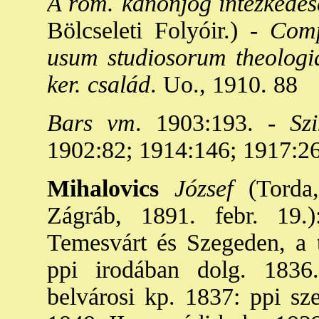
A róm. kánonjog intézkedés
Bölcseleti Folyóir.) -
Compe
usum studiosorum theologi
ker. család
. Uo., 1910. 88
Bars vm
. 1903:193. -
Szi
1902:82; 1914:146; 1917:26
Mihalovics
József
(Torda,
Zágráb, 1891. febr. 19.
Temesvárt és Szegeden, a t
ppi irodában dolg. 1836.
belvárosi kp. 1837: ppi sze