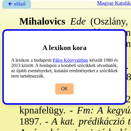
Magyar Katolik
🡰 előző
Mihalovics
Ede
(Oszlány, 
1917. aug. 3.): teológiai ta
és Trencsénben, 1881-től min
A lexikon kora
a
Pázmáneum
, 1887: az
A
A lexikon a budapesti
Pálos Könyvtárban
készült 1980 és
1888. XII. 22: pappá szent.
2013 között. A honlapon a korabeli szócikkek olvashatók,
az újabb eseményeket, kutatási eredményeket a szócikkek
Géza gr. családjánál nev. 18
nem tartalmazzák.
bpi egy. bekebelezett dr-a
OK
szegények ügyvédje, 1912
kpnafelügy. -
Fm: A kegyúri
1897. -
A kat. prédikáczió 