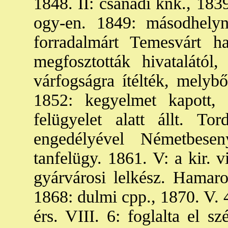
1848. II: csanádi knk., 183
ogy-en. 1849: másodhelyn
forradalmárt Temesvárt ha
megfosztották hivatalától
várfogságra ítélték, melybő
1852: kegyelmet kapott, 
felügyelet alatt állt. 
engedélyével Németbese
tanfelügy. 1861. V: a kir. 
gyárvárosi lelkész. Hamaro
1868: dulmi cpp., 1870. V. 4:
érs. VIII. 6: foglalta el s