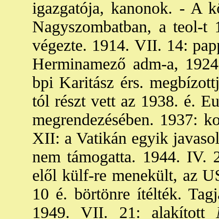
igazgatója, kanonok. - A k
Nagyszombatban, a teol-t 
végezte. 1914. VII. 14: pap
Herminamező adm-a, 1924: 
bpi Karitász érs. megbízott
tól részt vett az 1938. é. 
megrendezésében. 1937: kor
XII: a Vatikán egyik javasol
nem támogatta. 1944. IV. 22
elől külf-re menekült, az U
10 é. börtönre ítélték. Tag
1949. VII. 21: alakított
M