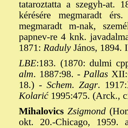
tataroztatta a szegyh-at. 
kérésére megmaradt érs.
megmaradt m-nak, személ
papnev-re 4 knk. javadalmat
1871:
Raduly
János, 1894. I
LBE
:183. (1870: dulmi cpp
alm
. 1887:98. -
Pallas
XII:
18.) -
Schem. Zagr
. 1917:
Kolarić
1995:475. (Arck., c
Mihalovics
Zsigmond
(Hom
okt. 20.-Chicago, 1959. 