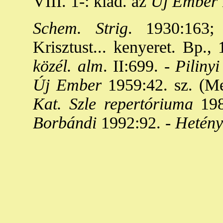
VIII. 1-: kiad. az
Új Ember
Schem. Strig
. 1930:163;
Krisztust... kenyeret. Bp.,
közél. alm
. II:699. -
Pilinyi
Új Ember
1959:42. sz. (Meg
Kat. Szle repertóriuma
198
Borbándi
1992:92. -
Hetény