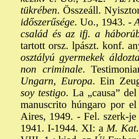
tükrében
. Összeáll. Nyiszto
időszerűsége
. Uo., 1943. -
A
család és az ifj. a háború
tartott orsz. lpászt. konf. 
osztályú gyermekek áldozt
non criminale
. Testimoni
Ungarn, Europa
. Ein Zeug
soy testigo
. La „causa” del
manuscrito húngaro por e
Aires, 1949. - Fel. szerk-j
1941. I-1944. XI: a
M. Kat.