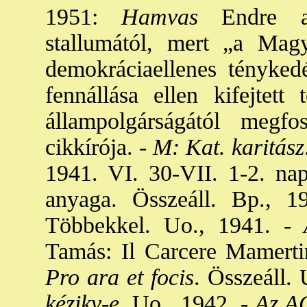
1951:
Hamvas
Endre ap.
stallumától, mert „a Magy
demokráciaellenes tényke
fennállása ellen kifejtett 
állampolgárságától megfo
cikkírója. -
M: Kat. karitász
1941. VI. 30-VII. 1-2. nap
anyaga. Összeáll. Bp., 1
Többekkel. Uo., 1941. -
A
Tamás: Il Carcere Mamerti
Pro ara et focis
. Összeáll. 
kézikv-e
. Uo., 1942. -
Az AC