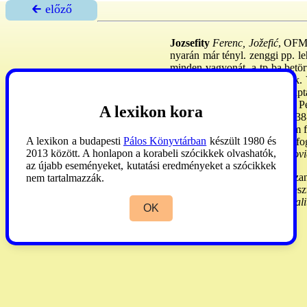
🡰 előző
Jozsefity
Ferenc, Jožefić
, OFM 
nyarán már tényl. zenggi pp. le
minden vagyonát, a tp-ba betö
~nek s elégtételt az Egyh-nak. 
párthíve. 1534. X. 26: megkapta
2978 Ft-ért; ez évben Párizsi P
A lexikon kora
esztergomi kápt-nak. Kb. 1538
onnan elmozdították v. be sem f
A lexikon a budapesti
Pálos Könyvtárban
készült 1980 és
évben ezt föloldották, visszaf
2013 között. A honlapon a korabeli szócikkek olvashatók,
üres, utóda 1560. II. 2:
Zsivkovi
az újabb eseményeket, kutatási eredményeket a szócikkek
Mendlik
1864:120. (s.v. Rozan
nem tartalmazzák.
áthelyezését itt jelzi, de a trie
1541-49: zenggi pp.) -
Margali
OK
Jozefic) -
Et. Eml
. II:549.