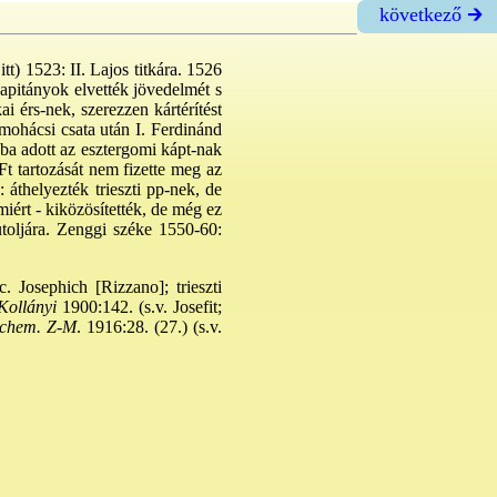
következő 🡲
 itt) 1523: II. Lajos titkára. 1526
kapitányok elvették jövedelmét s
i érs-nek, szerezzen kártérítést
 mohácsi csata után I. Ferdinánd
gba adott az esztergomi kápt-nak
Ft tartozását nem fizette meg az
 áthelyezték trieszti pp-nek, de
iért - kiközösítették, de még ez
utoljára. Zenggi széke 1550-60:
. Josephich [Rizzano]; trieszti
ollányi
1900:142. (s.v. Josefit;
chem. Z-M
. 1916:28. (27.) (s.v.