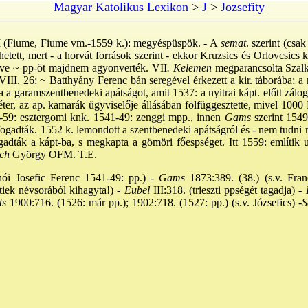
Magyar Katolikus Lexikon
>
J
>
Jozsefity
(Fiume, Fiume vm.-1559 k.): megyéspüspök. - A
semat
. szerint (csak
hetett, mert - a horvát források szerint - ekkor Kruzsics és Orlovcsics 
rve ~ pp-öt majdnem agyonverték. VII
. Kelemen
megparancsolta Szalka
VIII. 26: ~ Batthyány Ferenc bán seregével érkezett a kir. táborába; a
 a garamszentbenedeki apátságot, amit 1537: a nyitrai kápt. előtt zálo
éter, az ap. kamarák ügyviselője állásában fölfüggesztette, mivel 1000 
-59: esztergomi knk. 1541-49: zenggi mpp., innen
Gams
szerint 1549:
ogadták. 1552 k. lemondott a szentbenedeki apátságról és - nem tudni m
ogadták a kápt-ba, s megkapta a gömöri főespséget. Itt 1559: említik 
ch
György OFM. T.E.
ói Josefic Ferenc 1541-49: pp.) -
Gams
1873:389. (38.) (s.v. Franc
sztiek névsorából kihagyta!) -
Eubel
III:318. (trieszti ppségét tagadja) -
K
ts
1900:716. (1526: már pp.); 1902:718. (1527: pp.) (s.v. Józsefics) -
S