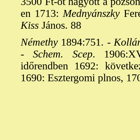
3500 Ft-ot hagyott a pozson
en 1713:
Mednyánszky
Fere
Kiss
János. 88
Némethy
1894:751. -
Kollá
-
Schem. Scep
. 1906:XV
időrendben 1692: követke
1690: Esztergomi plnos, 1709