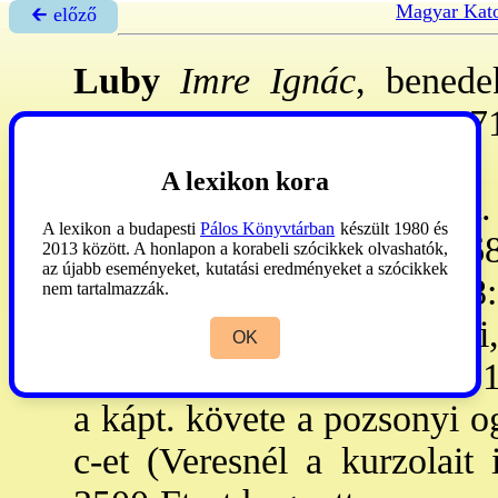
Magyar Kato
🡰 előző
Luby
Imre Ignác
, benede
1660. aug.-Esztergom?, 1712
Ev. szülőktől születet
A lexikon kora
Pozsonyban, Lőcsén tanult.
A lexikon a budapesti
Pálos Könyvtárban
készült 1980 és
a CGH növ-e lett. 1687
2013 között. A honlapon a korabeli szócikkek olvashatók,
az újabb eseményeket, kutatási eredményeket a szócikkek
Felsőszeliben, 1690. IV. 8
nem tartalmazzák.
plnos, 1692-1712: szepesi
OK
knk. és Esztergom plnosa. 1
a kápt. követe a pozsonyi og
c-et (Veresnél a kurzolait 