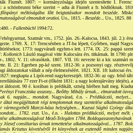
lták Fiumét. 1807: ~ kormányzósága idején szentesítette I. Ferenc
: a schönbrunni béke szerint ~ adta át Fiumét a fr. hódítóknak. 181
ispányi méltóságába lőtt beigtatásakor mondott beszéde.
Miskol
lmatosságával elmondott oratioi.
Uo., 1815. -
Beszéde
... Uo., 1825. 88
480. -
Fallenbüchl
1994:72.
(Fehérgyarmat, Szatmár vm., 1752. jún. 26.-Kalocsa, 1843. júl. 2.): é
zte. 1769. X. 17: Trencsénben a JT-ba lépett, Győrben, majd Nagys
. eltörlésekor, 1773: nagyváradi egyhm-s lett. 1774. IX. 25: pappá szent
:
Kollonich
László magával vitte Kalocsára érs. titkárnak. Itt 1790: pl
őr-, 1802. V. 11: olvasóknk. 1807. VII. 16: nevezte ki a kir. szatmári 
tte. II. 21: Egerben pp-ké szent. 1812-36: a pozsonyi ogy. résztvevője
i áldozatokat vállalt a nép élelmezéséért. 1821. XII. 18: kalocsai érs. 1
 1827: megkapta a Lipót-rend nagykeresztjét. 1832-36: az ogy. felső tábl
rellátására 77 ezer Ft-ot (főként 1831: a nagy kolerajárvány idején), 
-ot áldozott. 90 é. korában is prédikált, sztség hírében halt meg. Kiadt
 Perényi Francziska asszony... Beőthy Mihály úrnak... elmaradott özv
ak 6. napján... mondott.
Nagyvárad, é.n. -
Prédikáczió, melyet..
r által megújjéttatott régi templomnak meg szentelése alkalmatosságáv
r vármegyebéli Marczi-háza helységben... Kazsui Súghó György által 
ondott... 1782. eszt.
Uo., é.n. -
Halottas prédikáczió, melyet mélt. 
etése alkalmatosságával Mező-Telegden 1784. Boldogasszonyhavának 
ány József consiliarius úrnak temettetése alkalmatosságával... 1787. B
ás Krisztus követéséről írt könyvének az esztendő minden napjára 