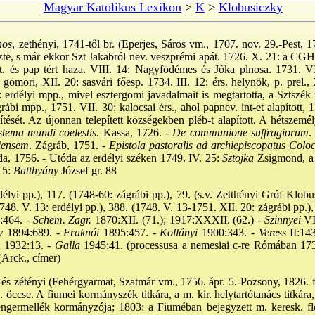
Magyar Katolikus Lexikon
>
K
>
Klobusiczky
nos
, zethényi, 1741-től br. (Eperjes, Sáros vm., 1707. nov. 29.-Pest, 1
zte, s már ekkor Szt Jakabról nev. veszprémi apát. 1726. X. 21: a CGH n
ot. és pap tért haza. VIII. 14: Nagyfödémes és Jóka plnosa. 1731. VI
gömöri, XII. 20: sasvári főesp. 1734. III. 12: érs. helynök, p. prel.,
: erdélyi mpp., mivel esztergomi javadalmait is megtartotta, a Sztszék
rábi mpp., 1751. VII. 30: kalocsai érs., ahol papnev. int-et alapított, 1
ítését. Az újonnan telepített községekben pléb-t alapított. A hétszemé
tema mundi coelestis
. Kassa, 1726. -
De communione suffragiorum
.
iensem
. Zágráb, 1751. -
Epistola pastoralis ad archiepiscopatus Coloc
da, 1756. - Utóda az erdélyi széken 1749. IV. 25:
Sztojka
Zsigmond, a 
15:
Batthyány
József gr. 88
lyi pp.), 117. (1748-60: zágrábi pp.), 79. (s.v. Zetthényi Gróf Klobus
48. V. 13: erdélyi pp.), 388. (1748. V. 13-1751. XII. 20: zágrábi pp.)
464. -
Schem. Zagr.
1870:XII. (71.); 1917:XXXII. (62.) -
Szinnyei
VI
y
1894:689. -
Fraknói
1895:457. -
Kollányi
1900:343. -
Veress
II:143
 1932:13. -
Galla
1945:41. (processusa a nemesiai c-re Rómában 1736.
(Arck., címer)
i és zétényi (Fehérgyarmat, Szatmár vm., 1756. ápr. 5.-Pozsony, 1826. fe
. öccse. A fiumei kormányszék titkára, a m. kir. helytartótanács titkára
ngermellék kormányzója; 1803: a Fiuméban bejegyzett m. keresk. flot