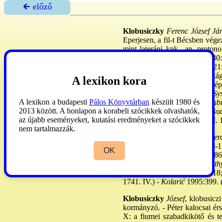
🡰 előző
Klobusiczky
Ferenc József Já
Eperjesen, a fil-t Bécsben vége
mint lateráni knk., ap. proton
esztergomi knk., 1733. XI. 30: 
nemesiai fszt. pp. 1741. IV. 21
20: ismerte el. 1748. V. 13: zág
A lexikon kora
1754: befejeztette a szegyh. ép
élete végén Pesten élt. -
M: Sys
A lexikon a budapesti
Pálos Könyvtárban
készült 1980 és
paraenetica ad clerum Zagrab
2013 között. A honlapon a korabeli szócikkek olvashatók,
canonice unitarum clerum
. Bu
az újabb eseményeket, kutatási eredményeket a szócikkek
Ferenc, a kalocsain 1760. XII. 
nem tartalmazzák.
Mendlik
1864:89. (1741-48: erdé
Gams
1873:382. (1743. I. 20-17
OK
6: kalocsai érs.) -
M. Sion
1886:
1893:244. (†ápr. 5.) -
Németh
1929:68. -
Temesváry
1931:18;
1741. IV.) -
Kolarić
1995:399. 
Klobusiczky
József
, klobusicz
kormányzó. - Péter kalocsai érs
X: a fiumei szabadkikötő és te