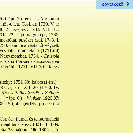
következő 🡲
760. ápr. 5.): érsek. - A gimn-ot
öv-e lett. Teol. dr. 1730. V. 1:
I. 27: szepesi, 1732. VIII. 17:
 XII. 22: kápt. nagyprép., 1736:
 megrótta, ppségét csak 1743. I.
750: canonica visitatiót végzett.
lyes tábla ülnökeként (1751-től)
 Nagyszombat, 1734. -
Epistola
ensis et Bacsiensis ecclesiarum
zágrábin 1751. VII. 30:
Tauszy
itzky; 1751-60: kalocsai érs.) -
, 372. (1751. XII. 20-†1760. IV.
:570. -
Pallas
X:635. -
Zelliger
. (†ápr. 6.) -
Winkler
1926:37;
 IV.), 42. (erdélyi processusa
br. 8.): fiumei és tengermelléki
, majd tanácsosa. 1801. II-1809.
ta 38 hajóból állt. 1805: a fr.