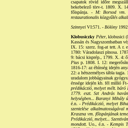
csapatok rövid időre megszál
bekebelező törv-t. 1809. X. 14
főispánja. -
M: Borsod vm. fő
restaurationalis közgyűlés alka
Szinnyei
VI:571. -
Bölöny
1992:
Klobusiczky
Péter
, klobusici 
Kassán és Nagyszombatban vége
IX. 15: szerz. fog-at tett. A r
1780: Váradolaszi plnosa. 1787
9: bácsi kisprép., 1799. X. 4: 
Pius
p. 1808. I. 12: megerősíte
1816-17: az éhínség idején anyag
22: a hétszemélyes tábla tagja.
uradalom jobbágyainak gyógysze
érssége idején kb. fél millió Ft
prédikáczió, melyet mélt. báró
1779. eszt. Szt András haván
helységben... Baranyi Mihály ú
é.n. -
Prédikáczió, melyet Biha
szentelése alkalmatosságával m
Kraszna vm. főispánjának tem
Prédikáczió, melyet... Szentiv
mondott.
Uo., é.n. -
Kempis Tam