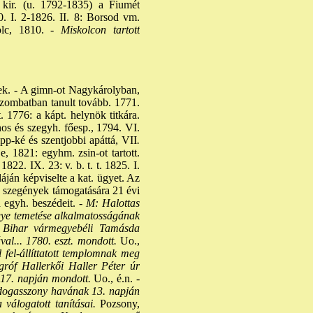
 kir. (u. 1792-1835) a Fiumét
0. I. 2-1826. II. 8: Borsod vm.
c, 1810. -
Miskolcon tartott
rsek. - A gimn-ot Nagykárolyban,
zombatban tanult tovább. 1771.
. 1776: a kápt. helynök titkára.
nos és szegyh. főesp., 1794. VI.
mpp-ké és szentjobbi apáttá, VII
.
, 1821: egyhm. zsin-ot tartott.
822. IX. 23: v. b. t. t. 1825. I.
áján képviselte a kat. ügyet. Az
a szegények támogatására 21 évi
a egyh. beszédeit. -
M: Halottas
egye temetése alkalmatosságának
. Bihar vármegyebéli Tamásda
al... 1780. eszt. mondott.
Uo.,
fel-állíttatott templomnak meg
gróf Hallerkői Haller Péter úr
17. napján mondott.
Uo., é.n. -
oldogasszony havának 13. napján
válogatott tanításai.
Pozsony,