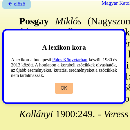
Magyar Katol
🡰 előző
Posgay
Miklós
(Nagyszomb
febr. 18.): választott püsp
a CGH növ-e lett. Hazatér
A lexikon kora
1644: komáromi főesp. és k
A lexikon a budapesti
Pálos Könyvtárban
készült 1980 és
őrknk., 1646. IV. 22: aradi
2013 között. A honlapon a korabeli szócikkek olvashatók,
az újabb eseményeket, kutatási eredményeket a szócikkek
éneklőknk., 1666. VIII. 11:
nem tartalmazzák.
Utóda a szkópiai c-en 166
OK
által kinev. pp. 1656-77: B
Kollányi
1900:249. -
Veress