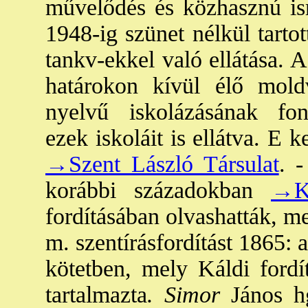
művelődés és közhasznú ism
1948-ig szünet nélkül tarto
tankv-ekkel való ellátása. A
határokon kívül élő mol
nyelvű iskolázásának fon
ezek iskoláit is ellátva. E 
→Szent László Társulat
. 
korábbi századokban
→K
fordításában olvashatták, m
m. szentírásfordítást 1865: 
kötetben, mely Káldi fordít
tartalmazta
. Simor
János hg