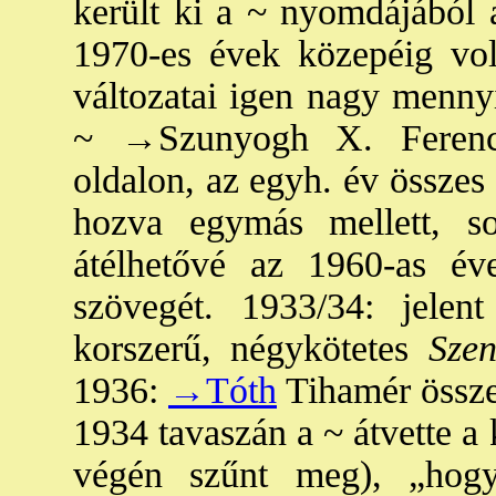
került ki a ~ nyomdájából a
1970-es évek közepéig vol
változatai igen nagy mennyi
~
→Szunyogh
X. Ferenc
oldalon, az egyh. év összes
hozva egymás mellett, s
átélhetővé az 1960-as év
szövegét. 1933/34: jel
korszerű, négykötetes
Szen
1936:
→Tóth
Tihamér össze
1934 tavaszán a ~ átvette a
végén szűnt meg), „hogy