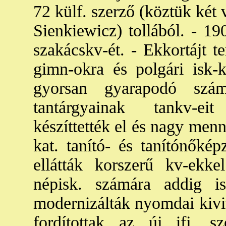
72 külf. szerző (köztük két 
Sienkiewicz) tollából. - 19
szakácskv-ét. - Ekkortájt t
gimn-okra és polgári isk-
gyorsan gyarapodó szám
tantárgyainak tankv-ei
készíttették el és nagy men
kat. tanító- és tanítónőké
ellátták korszerű kv-ekkel
népisk. számára addig is
modernizálták nyomdai kivit
fordítottak az új ifj. szó