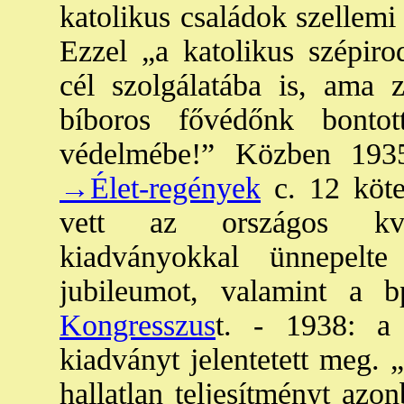
katolikus családok szellemi
Ezzel „a katolikus szépiro
cél szolgálatába is, ama 
bíboros fővédőnk bonto
védelmébe!” Közben 1935-
→Élet-regények
c. 12 kötet
vett az országos kv-
kiadványokkal ünnepelt
jubileumot, valamint a 
Kongresszus
t. - 1938: a
kiadványt jelentetett meg. 
hallatlan teljesítményt azo