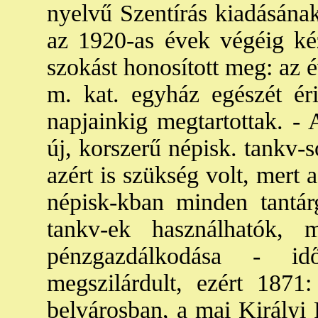
nyelvű Szentírás kiadásának
az 1920-as évek végéig ké
szokást honosított meg: az é
m. kat. egyház egészét éri
napjainkig megtartottak. - 
új, korszerű népisk. tankv-s
azért is szükség volt, mert a
népisk-kban minden tantárg
tankv-ek használhatók
pénzgazdálkodása - id
megszilárdult, ezért 1871:
belvárosban, a mai Királyi P