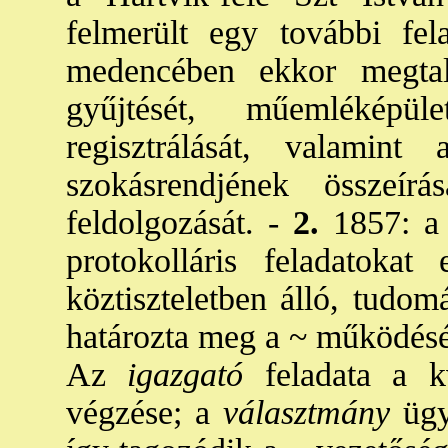
felmerült egy további fel
medencében ekkor megtal
gyűjtését, műemléképü
regisztrálását, valamint 
szokásrendjének összeír
feldolgozását. -
2.
1857: a 
protokolláris feladatokat e
köztiszteletben álló, tudom
határozta meg a ~ működésén
Az
igazgató
feladata a kv
végzése; a
választmány
ügy