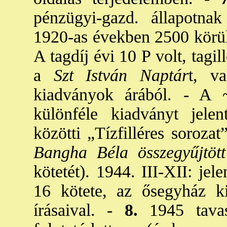
pénzügyi-gazd. állapotna
1920-as években 2500 körül,
A tagdíj évi 10 P volt, tagi
a
Szt István Naptár
t, v
kiadványok árából. - A 
különféle kiadványt jele
közötti „Tízfilléres soroza
Bangha Béla összegyűjtöt
kötetét). 1944. III-XII: je
16 kötete, az ősegyház k
írásaival. -
8.
1945 tava