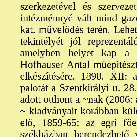
szerkezetével és szerveze
intézménnyé vált mind gaz
kat. művelődés terén. Lehet
tekintélyét jól reprezentá
amelyben helyet kap a 
Hofhauser Antal műépítészt,
elkészítésére. 1898. XII:
palotát a Szentkirályi u. 2
adott otthont a ~nak (2006:
~ kiadványait korábban külö
elő, 1859-65: az egri fő
székházban berendezhető 