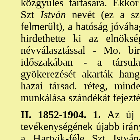
közgyűlés tartására. Ekkor
Szt
István
nevét (ez a szá
felmerült), a hatóság jóváh
hirdethette ki az elnök
névválasztással - Mo. bi
időszakában - a társul
gyökerezését akarták han
hazai társad. réteg, min
munkálása szándékát fejezté
II. 1852-1904. 1.
Az új 
tevékenységének újabb irán
a Hartvik-féle Szt István-