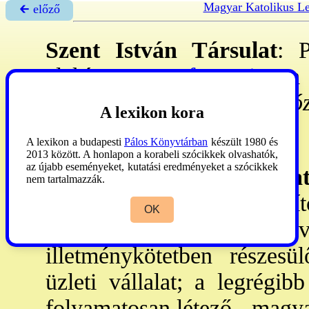
Magyar Katolikus L
🡰 előző
Szent István Társulat
: 
alakított
→confraternitas
a 
társad. segélyezésére. II
. Jó
A lexikon kora
Juhász
1944:161.
A lexikon a budapesti
Pálos Könyvtárban
készült 1980 és
2013 között. A honlapon a korabeli szócikkek olvashatók,
az újabb eseményeket, kutatási eredményeket a szócikkek
Szent István Társula
nem tartalmazzák.
nyomdatermékeket előállí
OK
erkölcsi támogatását él
illetménykötetben részesül
üzleti vállalat; a legrégib
folyamatosan létező - magy