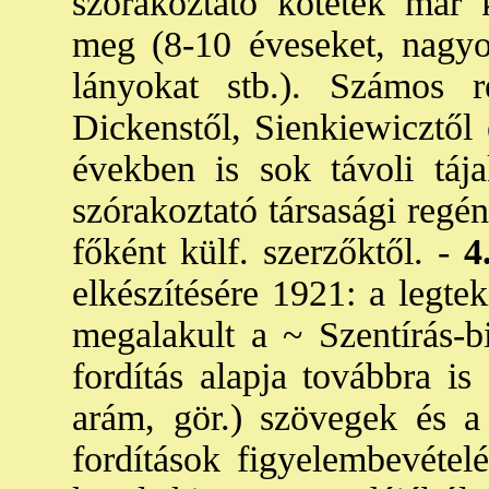
szórakoztató kötetek már k
meg (8-10 éveseket, nagyo
lányokat stb.). Számos 
Dickenstől, Sienkiewicztől
években is sok távoli tája
szórakoztató társasági regén
főként külf. szerzőktől. -
4
elkészítésére 1921: a legte
megalakult a ~ Szentírás-bi
fordítás alapja továbbra i
arám, gör.) szövegek és a 
fordítások figyelembevéte