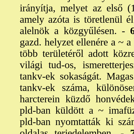
irányítja, melyet az első (
amely azóta is töretlenül él
alelnök a közgyűlésen. -
gazd. helyzet ellenére a ~ a
több területéről adott közr
világi tud-os, ismeretterj
tankv-ek sokaságát. Magas 
tankv-ek száma, különös
harcterein küzdő honvéde
pld-ban küldött a ~ imafüz
pld-ban nyomtatták ki sz
oldalas terjedelemben. -