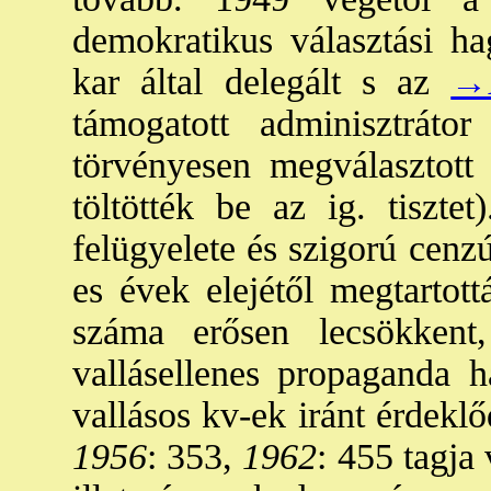
demokratikus választási ha
kar által delegált s az
→Á
támogatott adminisztrátor
törvényesen megválasztott
töltötték be az ig. tiszt
felügyelete és szigorú cenz
es évek elejétől megtartot
száma erősen lecsökkent
vallásellenes propaganda h
vallásos kv-ek iránt érdek
1956
: 353,
1962
: 455 tagja 