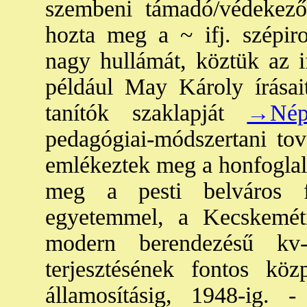
szembeni támadó/védekez
hozta meg a ~ ifj. szépiro
nagy hullámát, köztük az if
például May Károly írásait
tanítók szaklapját
→Nép
pedagógiai-módszertani tová
emlékeztek meg a honfoglalá
meg a pesti belváros f
egyetemmel, a Kecskeméti 
modern berendezésű kv-
terjesztésének fontos kö
államosításig, 1948-ig. 