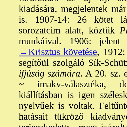
kiadására, megjelentek már
is. 1907-14: 26 kötet lát
sorozatcím alatt, köztük
Pr
munkáival. 1906: jele
→Krisztus követése
, 1912:
segítőül szolgáló Sík-Schüt
ifjúság számára
. A 20. sz.
~ imakv-választéka, de
kiállításban is igen széle
nyelvűek is voltak. Feltűn
hatásait tükröző kiadván