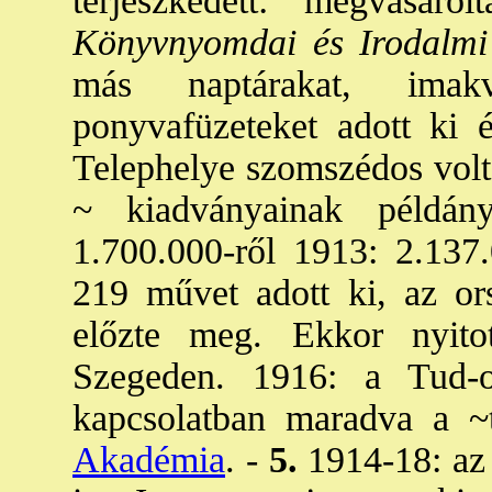
terjeszkedett: megvásárol
Könyvnyomdai és Irodalmi
más naptárakat, imak
ponyvafüzeteket adott ki é
Telephelye szomszédos volt 
~ kiadványainak példán
1.700.000-ről 1913: 2.137.
219 művet adott ki, az or
előzte meg. Ekkor nyito
Szegeden. 1916: a Tud-o
kapcsolatban maradva a ~
Akadémia
. -
5.
1914-18: az 