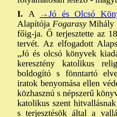
I.
A
→Jó és Olcsó Köny
Alapítója
Fogarasy
Mihály c
főig-ja. Ő terjesztette az 18
tervét. Az elfogadott Alaps
„Jó és olcsó könyvek kiadás
keresztény katolikus reli
boldogító s fönntartó elve
iratok benyomása ellen véd
közhasznú s népszerű könyve
katolikus szent hitvallásna
s terjesztésök által a va