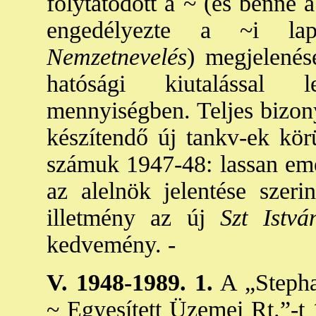
folytatódott a ~ (és benne a
engedélyezte a ~i la
Nemzetnevelés
) megjelenés
hatósági kiutalással l
mennyiségben. Teljes bizony
készítendő új tankv-ek kör
számuk 1947-48: lassan eme
az alelnök jelentése szeri
illetmény az új
Szt Istvá
kedvemény. -
V. 1948-1989. 1.
A „Steph
~ Egyesített Üzemei Rt.”-t 