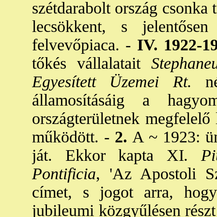
szétdarabolt ország csonka 
lecsökkent, s jelentőse
felvevőpiaca. -
IV. 1922-1
tőkés vállalatait
Stephane
Egyesített Üzemei Rt.
név
államosításáig a hagyom
országterületnek megfelelő 
működött. -
2.
A ~ 1923: ün
ját. Ekkor kapta XI
. Pi
Pontificia
, 'Az Apostoli S
címet, s jogot arra, hogy
jubileumi közgyűlésen rész