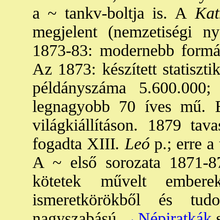
a ~ tankv-boltja is. A
Kat
megjelent (nemzetiségi ny
1873-83: modernebb form
Az 1873: készített statiszti
példányszáma 5.600.000;
legnagyobb 70 íves mű. E
világkiállításon. 1879 tav
fogadta XIII
. Leó
p.; erre a
A ~ első sorozata 1871-
kötetek művelt embere
ismeretkörökből és tud
nagyszabású
→Népiratkák
s