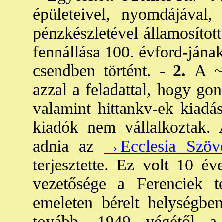
épületeivel, nyomdájával, 
pénzkészletével államosított
fennállása 100. évford-ján
csendben történt. -
2.
A ~
azzal a feladattal, hogy go
valamint hittankv-ek kiadás
kiadók nem vállalkoztak. A
adnia az
→Ecclesia Szöve
terjesztette. Ez volt 10 é
vezetősége a Ferenciek te
emeleten bérelt helységbe
tovább. 1949 végétől a