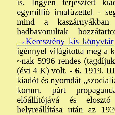
is. Ingyen terjesztett k
egymillió imafüzettel - se
mind a kaszárnyákban 
hadbavonultak hozzátar
→Keresztény kis könyvtár
igénnyel világította meg a k
~nak 5996 rendes (tagdíjuk
(évi 4 K) volt. -
6.
1919. III
kiadót és nyomdát „szociali
komm. párt propaganda
előállítójává és elosz
helyreállítása után az 19