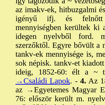
így tagozódik a ~ vezetősé
az imakv-ek, hitbuzgalmi és
igényű ifj. és felnőt
mennyiségben kerültek ki
idegen nyelvből ford. 
szerzőktől. Egyre bővült a 
tankv-ek mennyisége is, me
sok népisk. tankv-et kiadot
ideig, 1852-60: élt a ~ t
→Családi Lapok
. -
4.
Az 18
az
→Egyetemes Magyar En
76: először került m. nyel