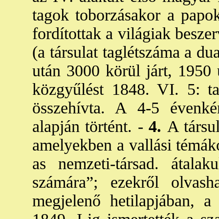
tagok toborzásakor a papo
fordítottak a világiak besze
(a társulat taglétszáma a d
után 3000 körül járt, 1950 
közgyűlést 1848. VI. 5: ta
összehívta. A 4-5 évenkén
alapján történt. -
4.
A társu
amelyekben a vallási témák
as nemzeti-társad. átalak
számára”; ezekről olvash
megjelenő hetilapjában, 