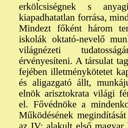
erkölcsiségnek s anyag
kiapadhatatlan forrása, min
Mindezt főként három ter
iskolák oktató-nevelő mun
világnézeti tudatossá
érvényesíteni. A társulat ta
fejében illetménykötetet ka
és aligazgató állt, munkáj
elnök arisztokrata világi fér
el. Fővédnöke a mindenkor
Működésének megindítását 1
az IV: alakult első magyar 