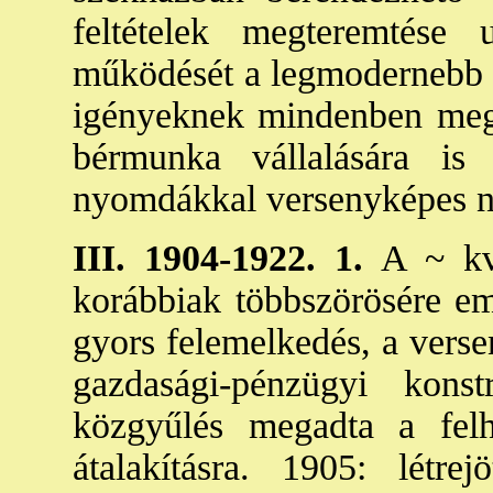
feltételek megteremtése
működését a legmodernebb fe
igényeknek mindenben megf
bérmunka vállalására is
nyomdákkal versenyképes n
III. 1904-1922. 1.
A ~ kv
korábbiak többszörösére e
gyors felemelkedés, a verse
gazdasági-pénzügyi kons
közgyűlés megadta a felha
átalakításra. 1905: létrej