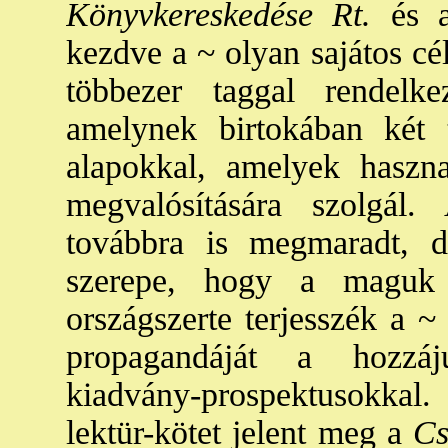
Könyvkereskedése Rt.
és 
kezdve a ~ olyan sajátos cé
többezer taggal rendelkez
amelynek birtokában két t
alapokkal, amelyek haszna
megvalósítására szolgál.
továbbra is megmaradt, d
szerepe, hogy a maguk 
országszerte terjesszék a ~
propagandáját a hozzáju
kiadvány-prospektusokkal.
lektür-kötet jelent meg a
Csa