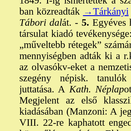
1849. I-ig ismertették a sz
ban közreadták
→Tárkányi
Tábori dal
át. -
5.
Egyéves h
társulat kiadó tevékenysége
„műveltebb rétegek” számára
mennyiségben adták ki a r.k
az olvasókv-eket a nemzeti
szegény népisk. tanuló
juttatása. A
Kath. Néplap
o
Megjelent az első klasszi
kiadásában (Manzoni: A jeg
VIII. 22-re kaphatott enged