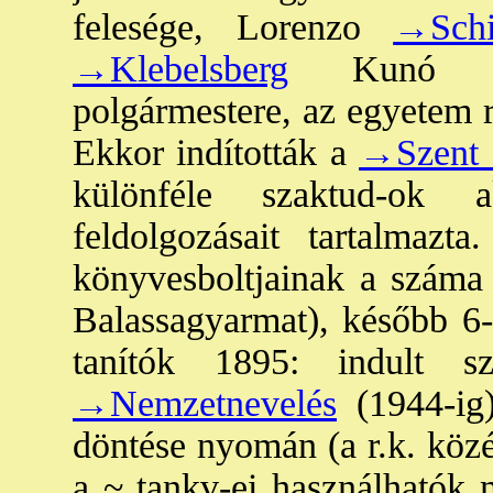
felesége, Lorenzo
→Schi
→Klebelsberg
Kunó kult
polgármestere, az egyetem r
Ekkor indították a
→Szent 
különféle szaktud-ok a
feldolgozásait tartalmaz
könyvesboltjainak a száma 
Balassagyarmat), később 6-
tanítók 1895: indult s
→Nemzetnevelés
(1944-ig
döntése nyomán (a r.k. közé
a ~ tankv-ei használhatók 