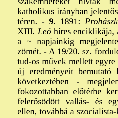
szakembereket hívtak me
katholikus irányban jelentős
téren. -
9.
1891:
Prohászk
XIII
. Leó
híres enciklikája,
a ~ napjainkig megjelente
zömét. - A 19/20. sz. fordulój
tud-os művek mellett egyre 
új eredményeit bemutató k
következtében - megjele
fokozottabban előtérbe ker
felerősödött vallás- és e
ellen, továbbá a szocialista