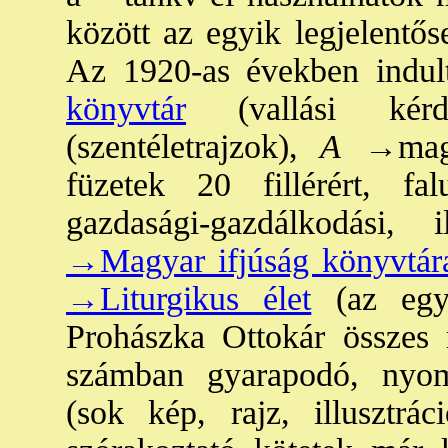
között az egyik legjelentős
Az 1920-as években indul
könyvtár
(vallási kérd
(szentéletrajzok),
A
→mag
füzetek 20 fillérért, fa
gazdasági-gazdálkodási, 
→Magyar ifjúság könyvtár
→Liturgikus élet
(az egyh
Prohászka Ottokár összes 
számban gyarapodó, nyomd
(sok kép, rajz, illusztrá