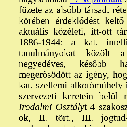
füzete az alsóbb társad. rét
körében érdeklődést keltő
aktuális közéleti, itt-ott 
1886-1944: a kat. intel
tanulmányokat közöl
negyedéves, később ha
megerősödött az igény, hog
kat. szellemi alkotóműhely 
szervezeti keretein belül
Irodalmi Osztály
t 4 szakoszt
ok, II. tört., III. jogtu