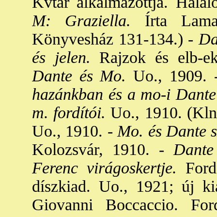
Kvtár alkalmazottja. Halál
M: Graziella.
Írta Lamar
Könyvesház 131-134.) -
Dan
és jelen.
Rajzok és elb-ek
Dante és Mo.
Uo., 1909. 
hazánkban és a mo-i Dant
m. fordítói.
Uo., 1910. (Kln
Uo., 1910. -
Mo. és Dante sz
Kolozsvár, 1910. -
Dante
Ferenc virágoskertje.
Ford
díszkiad. Uo., 1921; új ki
Giovanni Boccaccio. For