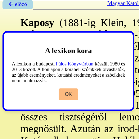
Magyar Katol
🡰 előző
Kaposy
(1881-ig Klein, 1
Zala vm., 1863. febr. 25.-
Bpen éretts., papnövendé
A lexikon kora
Pázmáneumban teol-t végze
A lexikon a budapesti
Pálos Könyvtárban
készült 1980 és
Erzsébet tanítója Bad Gast
2013 között. A honlapon a korabeli szócikkek olvashatók,
az újabb eseményeket, kutatási eredményeket a szócikkek
X. 20: pappá szent. 1887-i
nem tartalmazzák.
IX: a
M. Szle
szerk-je, 1895
OK
1898-1906: a SZIT ig-ja, 1
összes tisztségéről lem
megnősült. Azután az irod-b