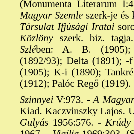
(Monumenta Literarum I:4.
Magyar Szemle
szerk-je és
Társulat Ifjúsági Iratai
soro
Közlöny
szerk. biz. tagj
Szlé
ben: A. B. (1905); 
(1892/93); Delta (1891); -f
(1905); K-i (1890); Tankré
(1912); Palóc Regő (1919).
Szinnyei
V:973. -
A Magyar 
Kiad. Kaczvinszky Lajos. Uo
Gulyás
1956:576. -
Krúd
1967. -
Vigília
1969:303. (S