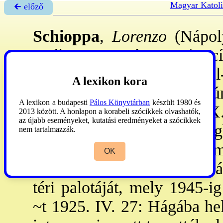
Magyar Katoli
🡰 előző
Schioppa
,
Lorenzo
(Nápoly
Holl., 1935. ápr. 23.): 
nápolyi érs. szem-ban teol-
A lexikon kora
1912: a müncheni nunciatúra
A lexikon a budapesti
Pálos Könyvtárban
készült 1980 és
VIII. 20: mocissusi cpp. IX
2013 között. A honlapon a korabeli szócikkek olvashatók,
az újabb eseményeket, kutatási eredményeket a szócikkek
végén érkezett Bp-re, meg
nem tartalmazzák.
Miklós kormányzónak. Átme
OK
Vallásalap a nunciatúra sz
téri palotáját, mely 1945-i
~t 1925. IV. 27: Hágába hel