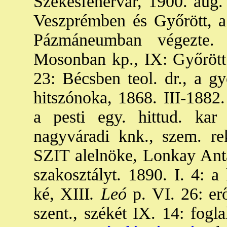
Székesfehérvár, 1900. aug.
Veszprémben és Győrött, a 
Pázmáneumban végezte. 
Mosonban kp., IX: Győrött a
23: Bécsben teol. dr., a gy
hitszónoka, 1868. III-1882. 
a pesti egy. hittud. kar 
nagyváradi knk., szem. rek
SZIT alelnöke, Lonkay Antal
szakosztályt. 1890. I. 4: a
ké, XIII
. Leó
p. VI. 26: er
szent., székét IX. 14: fogl