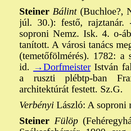
Steiner
Bálint
(Buchloe?, N
júl. 30.): festő, rajztanár
soproni Nemz. Isk. 4. o-áb
tanított. A városi tanács me
(temetőfölmérés). 1782: a 
id.
→Dorfmeister
István fal
a ruszti plébtp-ban F
architektúrát festett. Sz.G.
Verbényi
László: A soproni r
Steiner
Fülöp
(Fehéregyhá