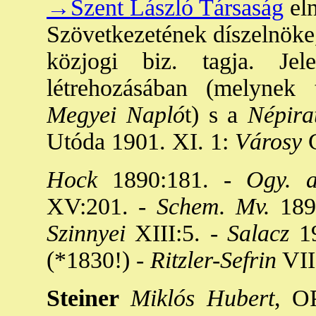
→Szent László Társaság
eln
Szövetkezetének díszelnöke,
közjogi biz. tagja. Je
létrehozásában (melynek t
Megyei Napló
t) s a
Népira
Utóda 1901. XI. 1:
Városy
G
Hock
1890:181. -
Ogy. a
XV:201. -
Schem. Mv.
1896
Szinnyei
XIII:5. -
Salacz
19
(*1830!) -
Ritzler-Sefrin
VII
Steiner
Miklós Hubert
, O