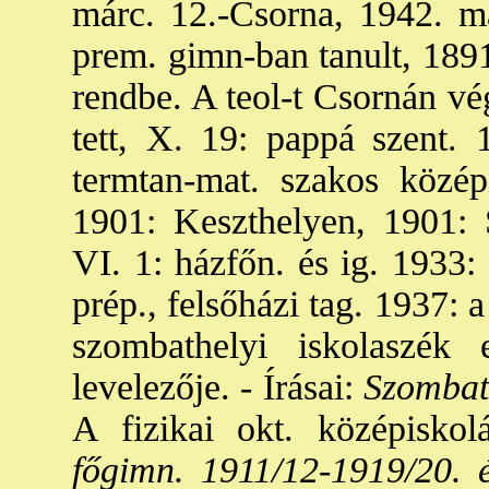
márc. 12.-Csorna, 1942. má
prem. gimn-ban tanult, 1891
rendbe. A teol-t Csornán vég
tett, X. 19: pappá szent. 
termtan-mat. szakos középi
1901: Keszthelyen, 1901: 
VI. 1: házfőn. és ig. 1933: 
prép., felsőházi tag. 1937: 
szombathelyi iskolaszék
levelezője. - Írásai:
Szombath
A fizikai okt. középiskol
főgimn. 1911/12-1919/20. é