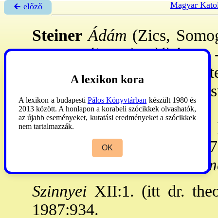
Magyar Katol
🡰 előző
Steiner
Ádám
(Zics, Somog
1894. máj. 22.): plébános. -
a pesti tudegy-en végezt
A lexikon kora
Marcaliban, 1865: Kapos
A lexikon a budapesti
Pálos Könyvtárban
készült 1980 és
karkp., 1873: Várpalotán 
2013 között. A honlapon a korabeli szócikkek olvashatók,
az újabb eseményeket, kutatási eredményeket a szócikkek
Egyesüljünk!
Dr. Martin 
nem tartalmazzák.
közli. Székesfehérvár, 187
OK
könnyelmű politikusok szá
Szinnyei
XII:1. (itt dr. theo
1987:934.