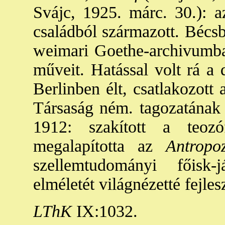
Svájc, 1925. márc. 30.): 
családból származott. Bécsbe
weimari Goethe-archivumban
műveit. Hatással volt rá a 
Berlinben élt, csatlakozott
Társaság ném. tagozatának v
1912: szakított a teoz
megalapította az
Antropoz
szellemtudományi főisk
elméletét világnézetté fejles
LThK
IX:1032.