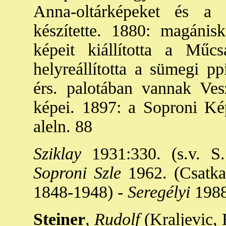
Anna-oltárképeket és a K
készítette. 1880: magánisk
képeit kiállította a Mű
helyreállította a sümegi pp
érs. palotában vannak Ve
képei. 1897: a Soproni Ké
aleln. 88
Sziklay
1931:330. (s.v. S.
Soproni Szle
1962. (Csatka
1848-1948) -
Seregélyi
1988
Steiner
,
Rudolf
(Kraljevic, 