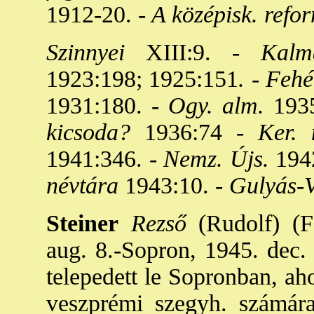
1912-20. -
A középisk. refor
Szinnyei
XIII:9. -
Kalm
1923:198; 1925:151
. - Feh
1931:180. -
Ogy. alm.
1935
kicsoda?
1936:74 -
Ker. m
1941:346. -
Nemz. Újs.
1942
névtára
1943:10. -
Gulyás-V
Steiner
Rezső
(Rudolf) (F
aug. 8.-Sopron, 1945. dec. 
telepedett le Sopronban, aho
veszprémi szegyh. számár