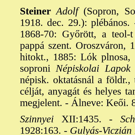
Steiner
Adolf
(Sopron, Sop
1918. dec. 29.): plébános.
1868-70: Győrött, a teol-
pappá szent. Oroszváron, 
hitokt., 1885: Lók plnosa,
soproni
Népiskolai Lapo
népisk. oktatásnál a földr.,
célját, anyagát és helyes t
megjelent. - Álneve: Keői. 
Szinnyei
XII:1435. -
Sche
1928:163. -
Gulyás-Viczián