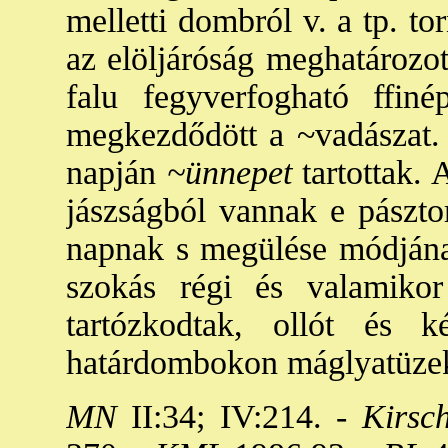
melletti dombról v. a tp. t
az elöljáróság meghatározot
falu fegyverfogható ffiné
megkezdődött a ~vadászat. 
napján
~ünnepet
tartottak.
jászságból vannak e pászto
napnak s megülése módjána
szokás régi és valamikor
tartózkodtak, ollót és
határdombokon máglyatüzeke
MN
II:34; IV:214. -
Kirsc