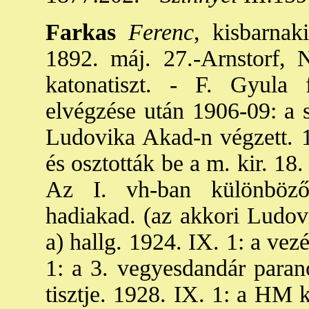
Farkas
Ferenc
, kisbarnak
1892. máj. 27.-Arnstorf, 
katonatiszt. - F. Gyula 
elvégzése után 1906-09: a s
Ludovika Akad-n végzett. 1
és osztották be a m. kir. 1
Az I. vh-ban különböző 
hadiakad. (az akkori Ludovi
a) hallg. 1924. IX. 1: a vez
1: a 3. vegyesdandár paran
tisztje. 1928. IX. 1: a HM k