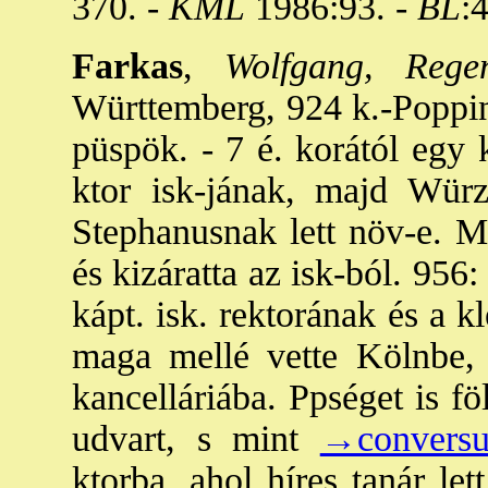
370. -
KML
1986:93. -
BL
:
Farkas
,
Wolfgang, Regen
Württemberg, 924 k.-Popping
püspök. - 7 é. korától egy 
ktor isk-jának, majd Wür
Stephanusnak lett növ-e. Me
és kizáratta az isk-ból. 956
kápt. isk. rektorának és a k
maga mellé vette Kölnbe, 
kancelláriába. Ppséget is fö
udvart, s mint
→conversu
ktorba, ahol híres tanár let