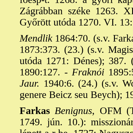
Zágrábban széke 1263. XII
Győrött utóda 1270. VI. 13:
Mendlik
1864:70. (s.v. Farka
1873:373. (23.) (s.v. Magis
utóda 1271: Dénes); 387. (
1890:127. -
Fraknói
1895:5
Jaur.
1940:6. (24.) (s.v. W
genere Beicz seu Beych); 19
Farkas
Benignus
, OFM (T
1749. jún. 10.): misszioná