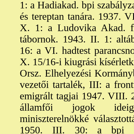
1: a Hadiakad. bpi szabályza
és tereptan tanára. 1937. V
X. 1: a Ludovika Akad. f
tábornok. 1943. II. 1: alt
16: a VI. hadtest parancsn
X. 15/16-i kiugrási kísérlet
Orsz. Elhelyezési Kormánybi
vezetői tartalék, III: a fro
emigrált tagjai 1947. VIII. 
államfői jogok ideig
miniszterelnökké választott
1950. III. 30: a bpi Bü