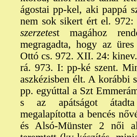
ágostai pp-kel, aki pappá sz
nem sok sikert ért el. 972:
szerzetes
t magához rend
megragadta, hogy az üres r
Ottó cs. 972. XII. 24: kinev.
rá. 973. I: pp-ké szent. Mi
aszkézisben élt. A korábbi 
pp. egyúttal a Szt Emmerám 
s az apátságot átadta
megalapította a bencés nőv
és Alsó-Münster 2 női ala