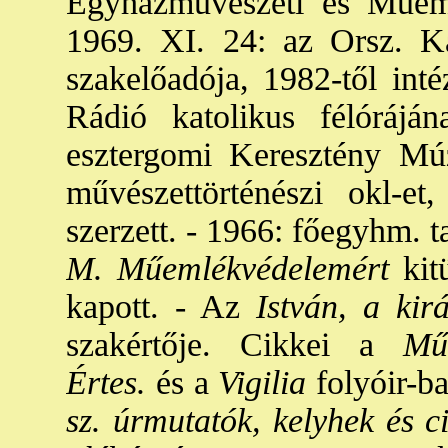
Egyházművészeti és Műemlé
1969. XI. 24: az Orsz. 
szakelőadója, 1982-től in
Rádió katolikus félórájá
esztergomi Keresztény Mú
művészettörténészi okl-et
szerzett. - 1966: főegyhm. t
M. Műemlékvédelemért
kit
kapott. - Az
István, a kir
szakértője. Cikkei a
Műem
Értes.
és a
Vigilia
folyóir-b
sz. úrmutatók, kelyhek és 