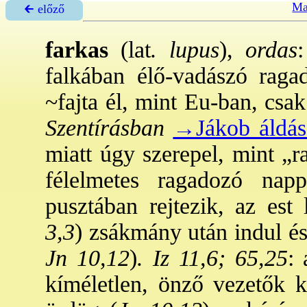
Ma
🡰 előző
farkas
(lat
. lupus
),
ordas
falkában élő-vadászó ragad
~fajta él, mint Eu-ban, csak
Szentírásban
→Jákob áldás
miatt úgy szerepel, mint „r
félelmetes ragadozó nap
pusztában rejtezik, az est 
3,3
) zsákmány után indul é
Jn 10,12
)
. Iz 11,6; 65,25
:
kíméletlen, önző vezetők k