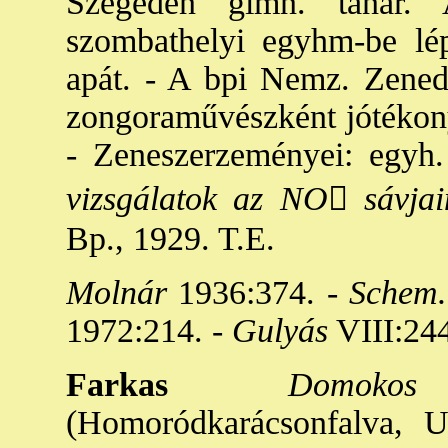
Szegeden gimn. tanár. 
szombathelyi egyhm-be lép
apát. - A bpi Nemz. Zened
zongoraművészként jótékony
- Zeneszerzeményei: egyh.
vizsgálatok az NO

sávjai
Bp., 1929. T.E.
Molnár
1936:374. -
Schem. 
1972:214. -
Gulyás
VIII:244
Farkas
Domokos B
(Homoródkarácsonfalva, U