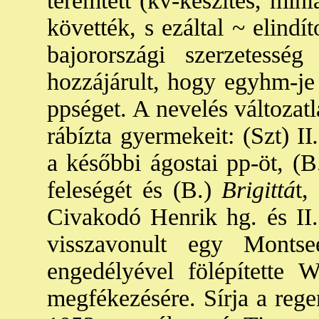
teremtett (kv-készítés, mini
követték, s ezáltal ~ elindít
bajorországi szerzetessé
hozzájárult, hogy egyhm-je 
ppséget. A nevelés változatl
rábízta gyermekeit: (Szt) II
a későbbi ágostai pp-öt, (B
feleségét és (B.)
Brigittá
t,
Civakodó Henrik hg. és II. 
visszavonult egy Montse
engedélyével fölépítette 
megfékezésére. Sírja a reg