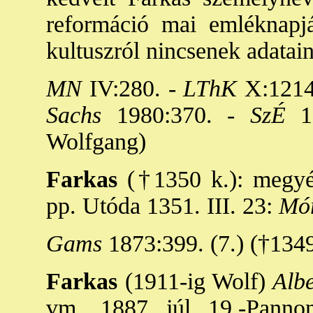
reformáció mai emléknapjá
kultuszról nincsenek adatai
MN
IV:280. -
LThK
X:1214
Sachs
1980:370. -
SzÉ
19
Wolfgang)
Farkas
(†1350 k.): megyés
pp. Utóda 1351. III. 23:
Mó
Gams
1873:399. (7.) (†1349
Farkas
(1911-ig Wolf)
Albe
vm., 1887. júl. 19.-Pannon