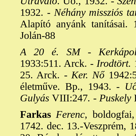
Útravaló
. Uo., 1932. -
Szent
1932. -
Néhány missziós tan
Alapító anyánk tanításai.
Jolán-88
A 20 é. SM
-
Kerkápol
1933:511. Arck. -
Irodtört.
1
25. Arck. -
Ker. Nő
1942:5.
életműve. Bp., 1943. -
U
Gulyás
VIII:247
. - Puskely
Farkas
Ferenc
, boldogfai
1742. dec. 13.-Veszprém, 18