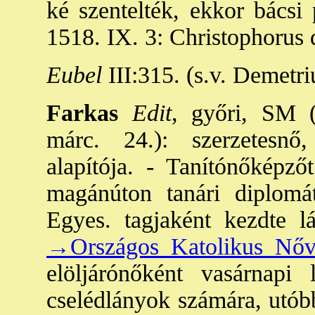
ké szentelték, ekkor bácsi 
1518. IX. 3: Christophorus 
Eubel
III:315. (s.v. Demetri
Farkas
Edit
, győri, SM (
márc. 24.): szerzetes
alapítója. - Tanítónőképzőt
magánúton tanári diplomá
Egyes. tagjaként kezdte l
→Országos Katolikus Nőv
elöljárónőként vasárnapi 
cselédlányok számára, utób