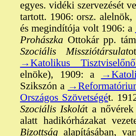
egyes. vidéki szervezését v
tartott. 1906: orsz. alelnö
és megindítója volt 1906: a
Prohászka
Ottokár pp. támo
Szociális Missziótársulat
o
→Katolikus Tisztviselőn
elnöke), 1909: a
→Katoli
Szikszón a
→Reformatóriu
Országos Szövetségé
t. 191
Szociális Iskolá
t a nővérek
alatt hadikórházakat vezet
Bizottság
alapításában, varr