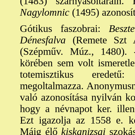
(1483) szárnyasoltárain. 
Nagylomnic
(1495) azonosít
Gótikus faszobrai:
Beszte
Dénesfalva
(Remete Szt An
(Szépműv. Múz., 1480). 
körében sem volt ismeretl
totemisztikus eredetű
megoltalmazza. Anonymusn
való azonosítása nyilván k
hogy a névnapot ker. ille
Ezt igazolja az 1558 e. ke
Máig élő
kiskanizsai
szokás