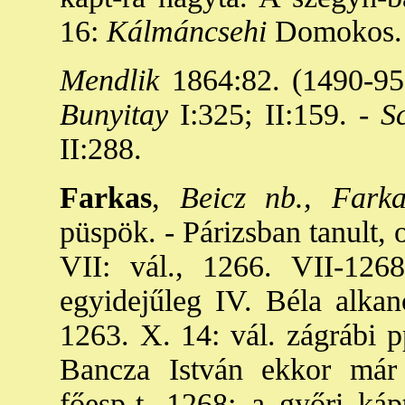
16:
Kálmáncsehi
Domokos. 
Mendlik
1864:82. (1490-95:
Bunyitay
I:325; II:159. -
Sc
II:288.
Farkas
,
Beicz nb., Farka
püspök. - Párizsban tanult, 
VII: vál., 1266. VII-1268.
egyidejűleg IV. Béla alkanc
1263. X. 14: vál. zágrábi p
Bancza István ekkor már 
főesp-t. 1268: a győri káp