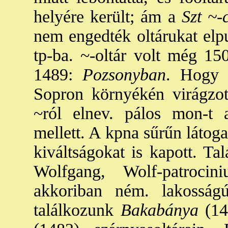
helyére került; ám a
Szt ~-
nem engedték oltárukat elpu
tp-ba. ~-oltár volt még 15
1489:
Pozsonyban
. Hogy 
Sopron környékén virágzott
~ról elnev. pálos mon-t 
mellett. A kpna sűrűn látoga
kiváltságokat is kapott. Ta
Wolfgang, Wolf-patroci
akkoriban ném. lakosság
találkozunk
Bakabánya
(14