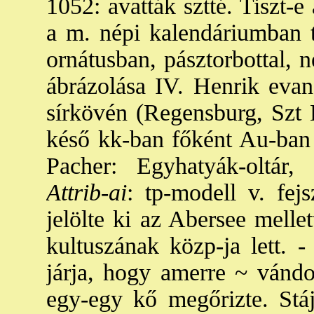
1052: avatták sztté. Tiszt-e a
a m. népi kalendáriumban t
ornátusban, pásztorbottal, 
ábrázolása IV. Henrik evan
sírkövén (Regensburg, Szt 
késő kk-ban főként Au-ban 
Pacher: Egyhatyák-oltár
Attrib-ai
: tp-modell v. fejs
jelölte ki az Abersee mellett
kultuszának közp-ja lett. 
járja, hogy amerre ~ vándo
egy-egy kő megőrizte. Stáj