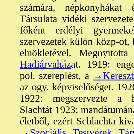
számára, népkonyhákat é
Társulata vidéki szervezete
főként erdélyi gyermek
szervezetek külön közp-ot, 
elnökletével. Megnyitot
Hadiárvaház
at. 1919: eng
pol. szereplést, a
→Kereszt
az ogy. képviselőséget. 192
1922: megszervezte a ha
Slachtát 1923: mandátumának
életből, ezért Schlachta kiv
→Szociális Testvérek Tár