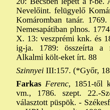
20: Bécsben lépett a r-be.
Nevelőint. felügyelő Kom
Komáromban tanár. 1769. 
Nemesapátiban plnos. 1774. 
X. 13: veszprémi knk. és 1
ig-ja. 1789: összeírta a 
Alkalmi költ-eket írt. 88
Szinnyei
III:157. (*Győr, 18
Farkas
Ferenc
, 1851-től 
vm., 1786. szept. 22.-Sz
választott püspök. - Székes