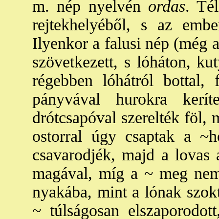
m. nép nyelvén
ordas
. Té
rejtekhelyéből, s az embe
Ilyenkor a falusi nép (még 
szövetkezett, s lóháton, ku
régebben lóhátról bottal, f
pányvával hurokra kerít
drótcsapóval szerelték föl
ostorral úgy csaptak a ~
csavarodjék, majd a lovas 
magával, míg a ~ meg nem 
nyakába, mint a lónak szok
~ túlságosan elszaporodott