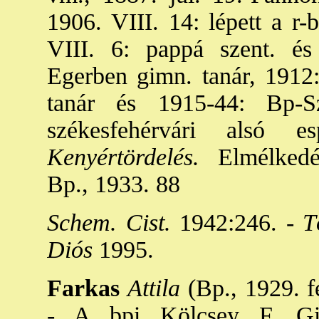
1906. VIII. 14: lépett a r-b
VIII. 6: pappá szent. és 
Egerben gimn. tanár, 1912:
tanár és 1915-44: Bp-S
székesfehérvári alsó e
Kenyértördelés.
Elmélkedés 
Bp., 1933. 88
Schem. Cist.
1942:246. -
T
Diós
1995.
Farkas
Attila
(Bp., 1929. fe
- A bpi Kölcsey F. Gim