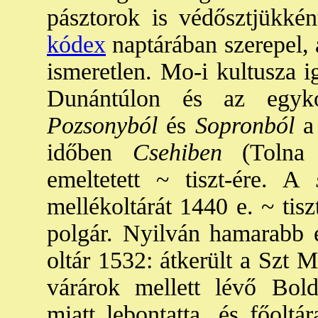
pásztorok is védősztjükké
kódex
naptárában szerepel, 
ismeretlen. Mo-i kultusza i
Dunántúlon és az egyko
Pozsonyból
és
Sopronból
a 
időben
Csehiben
(Tolna 
emeltetett ~ tiszt-ére. A
s
mellékoltárát 1440 e. ~ tisz
polgár. Nyilván hamarabb é
oltár 1532: átkerült a Szt M
várárok mellett lévő Bold
miatt lebontatta, és főolt