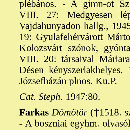
plébános. - A gimn-ot Sz
VIII. 27: Medgyesen lép
Vajdahunyadon hallg., 1945.
19: Gyulafehérvárott Márt
Kolozsvárt szónok, gyónta
VIII. 20: társaival Máriar
Désen kényszerlakhelyes, 
Józsefházán plnos. Ku.P.
Cat. Steph.
1947:80.
Farkas
Dömötör
(†1518. sze
- A boszniai egyhm. olvasók