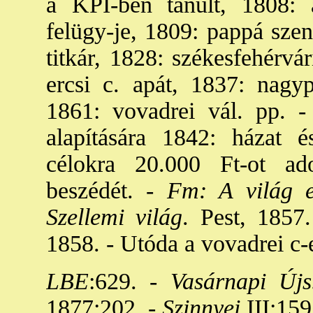
a KPI-ben tanult, 1808: 
felügy-je, 1809: pappá szen
titkár, 1828: székesfehérvá
ercsi c. apát, 1837: nagyp
1861: vovadrei vál. pp. - 
alapítására 1842: házat 
célokra 20.000 Ft-ot a
beszédét. -
Fm: A világ e
Szellemi világ
. Pest, 1857.
1858. - Utóda a vovadrei c-
LBE
:629. -
Vasárnapi Újs
1877:202. -
Szinnyei
III:159