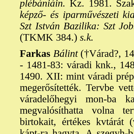
plébániáin.
Kz. 1981. Szak
képző- és iparművészeti ki
Szt István Bazilika: Szt Jo
(TKMK 384.)
s.k.
Farkas
Bálint
(†Várad?, 149
- 1481-83: váradi knk., 148
1490. XII: mint váradi prép
megerősítették. Tervbe vet
váradelőhegyi mon-ba kar
megvalósíthatta volna te
birtokait, értékes kvtárát 
kápt-ra hagyta. A szegyh-b