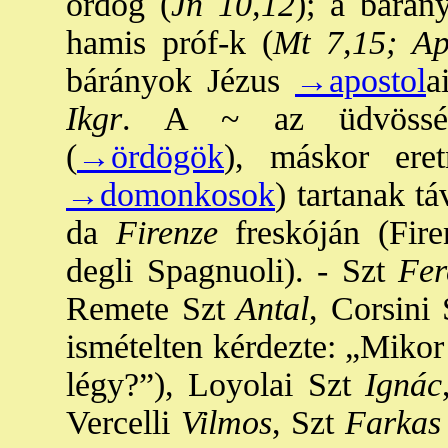
ördög (
Jn 10,12
); a bárán
hamis próf-k (
Mt 7,15; Ap
bárányok Jézus
→apostol
a
Ikgr
. A ~ az üdvössége
(
→ördögök
), máskor eret
→domonkosok
) tartanak t
da
Firenze
freskóján (Fire
degli Spagnuoli). - Szt
Fer
Remete Szt
Antal
, Corsini 
ismételten kérdezte: „Mikor
légy?”), Loyolai Szt
Ignác
Vercelli
Vilmos
, Szt
Farkas