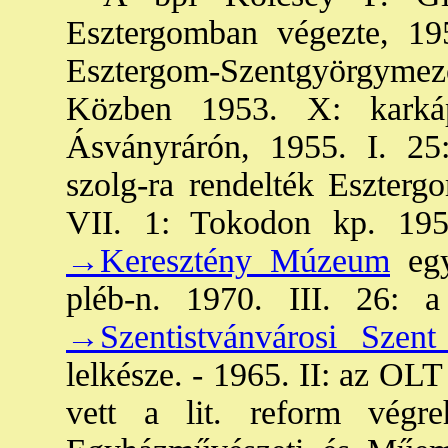
Esztergomban végezte, 195
Esztergom-Szentgyörgym
Közben 1953. X: karkáp
Ásványrárón, 1955. I. 25
szolg-ra rendelték Eszterg
VII. 1: Tokodon kp. 195
→Keresztény Múzeum
egy
pléb-n. 1970. III. 26: a
→Szentistvánvárosi Szent 
lelkésze. - 1965. II: az OLT 
vett a lit. reform végr