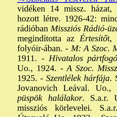
vidéken 14 missz. házat, 3
hozott létre. 1926-42: min
rádióban
Missziós Rádió-üz
megindította az
Értesítő
t,
folyóir-ában. -
M: A Szoc. Mi
1911. -
Hivatalos pártfogó
Uo., 1924. -
A Szoc. Misszi
1925. -
Szentlélek hárfája
. 
Jovanovich Leával. Uo., 
püspök halálakor
. S.a.r.
missziós körlevelei. S.a