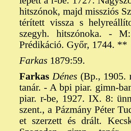
lépett a r-be. 1727: Nagysz
hitszónok, majd missziós Sz
térített vissza s helyreáll
szegyh. hitszónoka. - M:
Prédikáció. Győr, 1744. **
Farkas
1879:59.
Farkas
Dénes
(Bp., 1905. 
tanár. - A bpi piar. gimn-ban
piar. r-be, 1927. IX. 8: ün
szent., a Pázmány Péter Tud
et szerzett és drált. Kec