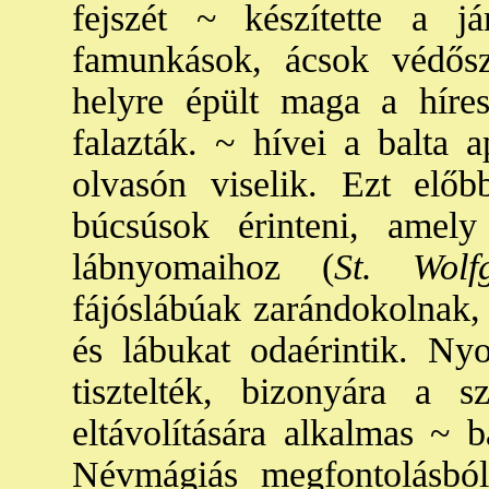
fejszét ~ készítette a j
famunkások, ácsok védősz
helyre épült maga a híres 
falazták. ~ hívei a balta 
olvasón viselik. Ezt elő
búcsúsok érinteni, amel
lábnyomaihoz (
St. Wolfg
fájóslábúak zarándokolnak,
és lábukat odaérintik. N
tisztelték, bizonyára a 
eltávolítására alkalmas ~ b
Névmágiás megfontolásból