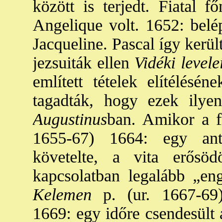
között is terjedt. Fiatal 
Angelique volt. 1652: belé
Jacqueline. Pascal így került
jezsuiták ellen
Vidéki levele
említett tételek elítélésén
tagadták, hogy ezek ilye
Augustinus
ban. Amikor a f
1655-67) 1664: egy antij
követelte, a vita erősö
kapcsolatban legalább „eng
Kelemen
p. (ur. 1667-69)
1669: egy időre csendesült 