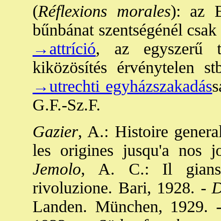
(
Réflexions morales
): az E
bűnbánat szentségénél csak 
→attríció
, az egyszerű 
kiközösítés érvénytelen s
→utrechti egyházszakadás
s
G.F.-Sz.F.
Gazier
, A.: Histoire gener
les origines jusqu'a nos j
Jemolo
, A. C.: Il gians
rivoluzione. Bari, 1928. -
D
Landen. München, 1929. 