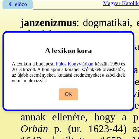
Magyar Katolik
🡰 előző
janzenizmus
: dogmatikai, 
Alapítója C.
→Jansenius
.
szemben álltak egymással a 
A lexikon kora
→arisztotelizmus
és 
A lexikon a budapesti
Pálos Könyvtárban
készült 1980 és
összecsapások során Róma
2013 között. A honlapon a korabeli szócikkek olvashatók,
az újabb eseményeket, kutatási eredményeket a szócikkek
ítélte el. Jansenius fő műve
nem tartalmazzák.
meg, de 100 évig tartó vi
OK
Quesnel
újra meg újra védel
annak ellenére, hogy a pá
Orbán
p. (ur. 1623-44) a