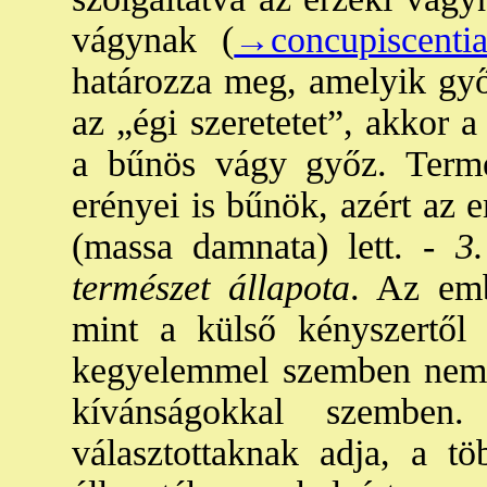
vágynak (
→concupiscenti
határozza meg, amelyik gy
az „égi szeretetet”, akkor a
a bűnös vágy győz. Termé
erényei is bűnök, azért az 
(massa damnata) lett. -
3. 
természet állapota
. Az emb
mint a külső kényszertől
kegyelemmel szemben nem
kívánságokkal szemben
választottaknak adja, a tö