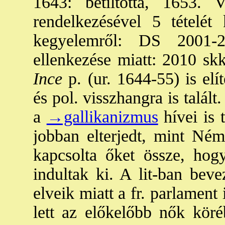
1643: betiltotta, 1653. 
rendelkezésével 5 tételét k
kegyelemről: DS 2001-2
ellenkezése miatt: 2010 sk
Ince
p. (ur. 1644-55) is elíté
és pol. visszhangra is talált
a
→gallikanizmus
hívei is 
jobban elterjedt, mint Né
kapcsolta őket össze, hog
indultak ki. A lit-ban bevez
elveik miatt a fr. parlament
lett az előkelőbb nők kör