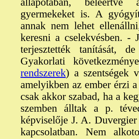
állapotában, beleértve
gyermekeket is. A gyógyí
annak nem lehet ellenálln
keresni a cselekvésben. - J
terjesztették tanítását, d
Gyakorlati következmény
rendszerek
) a szentségek v
amelyikben az ember érzi a 
csak akkor szabad, ha a ke
szemben álltak a p. téved
képviselője J. A. Duvergier 
kapcsolatban. Nem alkot