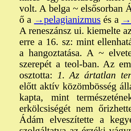
volt. A belga ~ elsősorban 
ő a
→pelagianizmus
és a
→s
A reneszánsz ui. kiemelte a
erre a 16. sz: mint ellenhat
a hangoztatása. A ~ elvete
szerepét a teol-ban. Az em
osztotta:
1. Az ártatlan te
előtt aktív közömbösség áll
kapta, mint természeténe
erkölcsiségét nem őrizhet
Ádám elveszítette a kegy
szolgáltatva az érzéki vágy