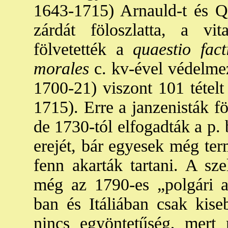
1643-1715) Arnauld-t és Q
zárdát föloszlatta, a vi
fölvetették a
quaestio fact
morales
c. kv-ével védelme
1700-21) viszont 101 tételt 
1715). Erre a janzenisták f
de 1730-tól elfogadták a p. 
erejét, bár egyesek még ter
fenn akarták tartani. A sz
még az 1790-es „polgári al
ban és Itáliában csak kise
nincs egyöntetűség, mert 