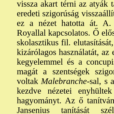
vissza akart térni az atyák
eredeti szigorúság visszaállít
ez a nézet hatotta át. A
Royallal kapcsolatos. Ő elő
skolasztikus fil. elutasításá
kizárólagos használatát, az
kegyelemmel és a concupis
magát a szentségek szigor
voltak
Malebranche
-sal, s 
kezdve nézetei enyhülte
hagyományt. Az ő tanítván
Jansenius tanítását szé