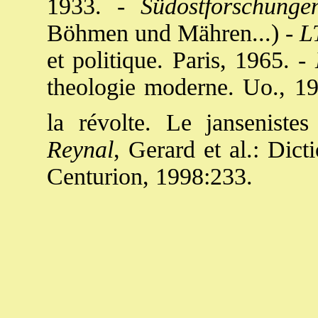
1933. -
Südostforschunge
Böhmen und Mähren...) -
L
et politique. Paris, 1965. -
theologie moderne. Uo., 19
la révolte. Le janseniste
Reynal
, Gerard et al.: Dict
Centurion, 1998:233.