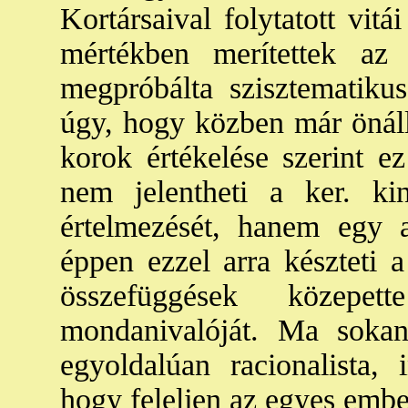
Kortársaival folytatott vit
mértékben merítettek az
megpróbálta szisztematikus
úgy, hogy közben már önálló
korok értékelése szerint ez 
nem jelentheti a ker. kin
értelmezését, hanem egy a
éppen ezzel arra készteti a
összefüggések közepet
mondanivalóját. Ma soka
egyoldalúan racionalista, i
hogy feleljen az egyes embe