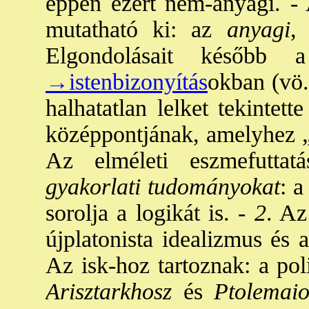
éppen ezért nem-anyagi. -
mutatható ki: az
anyagi
,
Elgondolásait később a
→istenbizonyítás
okban (vö.
halhatatlan lelket tekintet
középpontjának, amelyhez „k
Az elméleti eszmefuttatá
gyakorlati tudományokat
: a
sorolja a logikát is. -
2
. Az
újplatonista idealizmus és 
Az isk-hoz tartoznak: a pol
Arisztarkhosz
és
Ptolemaio