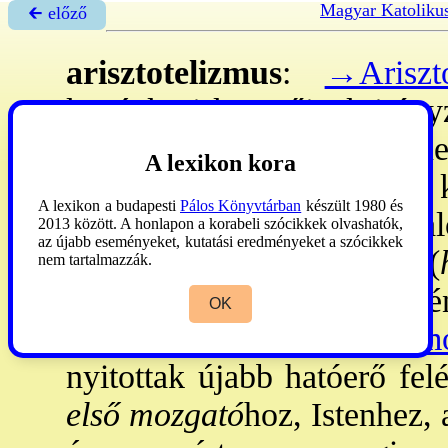
Magyar Katoliku
🡰 előző
arisztotelizmus
:
→Ariszto
középkori követőinek irányz
„első filozófia” (követőin
A lexikon kora
létezők létére irányuló k
A lexikon a budapesti
Pálos Könyvtárban
készült 1980 és
ellentétben a létezőknek val
2013 között. A honlapon a korabeli szócikkek olvashatók,
az újabb eseményeket, kutatási eredményeket a szócikkek
két összetevője: az anyag (
nem tartalmazzák.
lehetőség (
dünamisz
) és té
OK
állnak egymással (
→hülemo
nyitottak újabb hatóerő fel
első mozgató
hoz, Istenhez, 