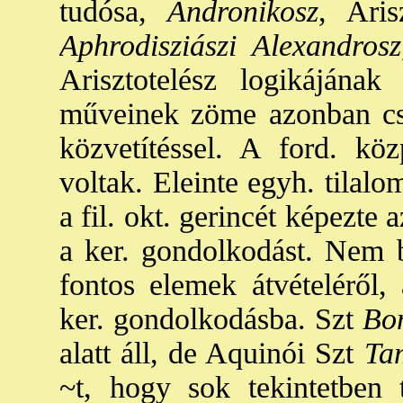
tudósa,
Andronikosz
, Aris
Aphrodisziászi Alexandrosz
Arisztotelész logikájának
műveinek zöme azonban csak
közvetítéssel. A ford. köz
voltak. Eleinte egyh. tilalo
a fil. okt. gerincét képezte
a ker. gondolkodást. Nem b
fontos elemek átvételéről, 
ker. gondolkodásba. Szt
Bon
alatt áll, de Aquinói Szt
Ta
~t, hogy sok tekintetben 