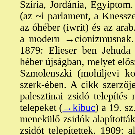
Szíria, Jordánia, Egyiptom.
(az ~i parlament, a Knessze
az óhéber (iwrit) és az arab
a modern
→cionizmusnak.
1879: Elieser ben Jehuda
héber újságban, melyet elős
Szmolenszki (mohiljevi k
szerk-ében. A cikk szerzőj
palesztinai zsidó telepítés 
telepeket (
→kibuc
) a 19. s
menekülő zsidók alapították
zsidót telepítettek. 1909: a