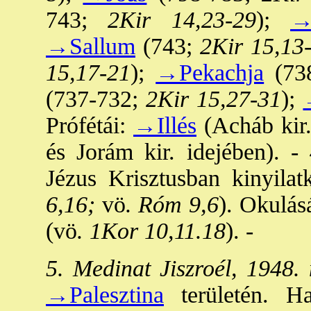
743;
2Kir 14,23-29
);
→
→Sallum
(743;
2Kir 15,13
15,17-21
);
→Pekachja
(738
(737-732;
2Kir 15,27-31
);
Prófétái:
→Illés
(Acháb kir.
és Jorám kir. idejében). -
Jézus Krisztusban kinyilat
6,16;
vö
. Róm 9,6
). Okulásá
(vö
. 1Kor 10,11.18
). -
5. Medinat Jiszroél, 1948. 
→Palesztina
területén. Hat