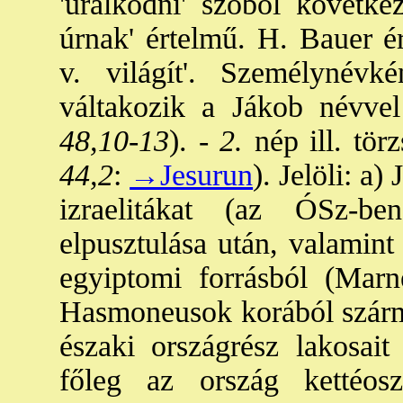
'uralkodni' szóból követke
úrnak' értelmű. H. Bauer ér
v. világít'. Személynévkén
váltakozik a Jákob névvel
48,10-13
). -
2.
nép ill. tör
44,2
:
→Jesurun
). Jelöli: a)
izraelitákat (az ÓSz-b
elpusztulása után, valamint
egyiptomi forrásból (Marne
Hasmoneusok korából szárma
északi országrész lakosait 
főleg az ország kettéos