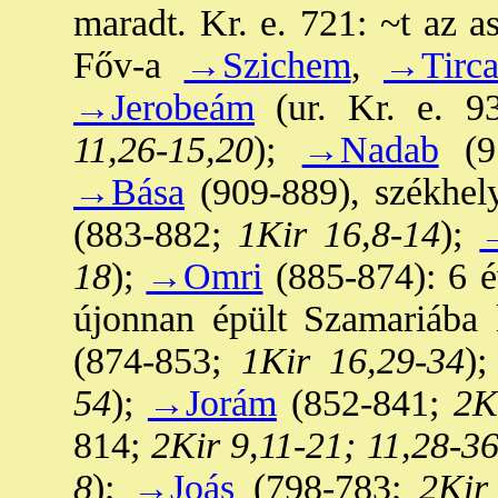
maradt. Kr. e. 721: ~t az as
Főv-a
→Szichem
,
→Tirc
→Jerobeám
(ur. Kr. e. 93
11,26-15,20
);
→Nadab
(91
→Bása
(909-889), székhely
(883-882;
1Kir 16,8-14
);
18
);
→Omri
(885-874): 6 év
újonnan épült Szamariába k
(874-853;
1Kir 16,29-34
);
54
);
→Jorám
(852-841;
2Ki
814;
2Kir 9,11-21; 11,28-3
8
);
→Joás
(798-783;
2Kir 