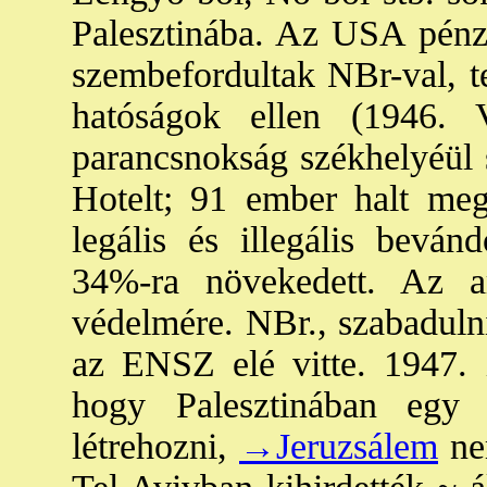
Palesztinába. Az USA pénzü
szembefordultak NBr-val, te
hatóságok ellen (1946. V
parancsnokság székhelyéül 
Hotelt; 91 ember halt meg 
legális és illegális beván
34%-ra növekedett. Az a
védelmére. NBr., szabadulni
az ENSZ elé vitte. 1947.
hogy Palesztinában egy 
létrehozni,
→Jeruzsálem
nem