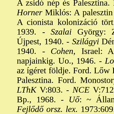
A zsidó nép és Palesztina. 
Horner
Miklós: A palesztin
A cionista kolonizáció tör
1939. -
Szalai
György: Zs
Újpest, 1940. -
Szilágyi
Déne
1940. -
Cohen
, Israel: 
napjainkig. Uo., 1946. -
Lo
az ígéret földje. Ford. Lőw 
Palesztina. Ford. Monostor
LThK
V:803. -
NCE
V:712
Bp., 1968. -
Uő
: ~ Álla
Fejlődő orsz. lex.
1973:609.