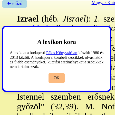
Magyar Kato
🡰 előző
Izrael
(héb
. Jisrael
):
1.
sze
→Jabbok
nál vívott éjszak
lénytől (
Ter 32,23-33; Oz
A lexikon kora
Bételnél megjelent neki (
T
A lexikon a budapesti
Pálos Könyvtárban
készült 1980 és
Isten ígéretei teljesedésé
2013 között. A honlapon a korabeli szócikkek olvashatók,
az újabb eseményeket, kutatási eredményeket a szócikkek
Izsáknak a fia, Jákob ~ fi
nem tartalmazzák.
Ábrahám). A népetimológia 
OK
nevet: „Ezentúl ne Jákob
Istennel szemben erősnek
győzöl” (
32,39
). M. Noth