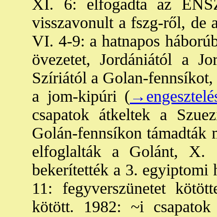
XI. 6: elfogadta az ENSZ 
visszavonult a fszg-ről, de
VI. 4-9: a hatnapos háborúb
övezetet, Jordániától a Jor
Szíriától a Golan-fennsíkot,
a jom-kipúri (
→engesztelé
csapatok átkeltek a Szuezi
Golán-fennsíkon támadták m
elfoglalták a Golánt, X. 
bekerítették a 3. egyiptomi 
11: fegyverszünetet kötö
kötött. 1982: ~i csapatok