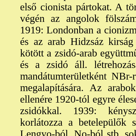
első cionista pártokat. A t
végén az angolok fölszámo
1919: Londonban a cionizm
és az arab Hidzsáz kirság
kötött a zsidó-arab együttm
és a zsidó áll. létrehoz
mandátumterületként NBr-ra
megalapítására. Az arabo
ellenére 1920-tól egyre éle
zsidókkal. 1939: kénys
korlátozza a betelepülők 
Lengyo-ból, No-ból stb. so