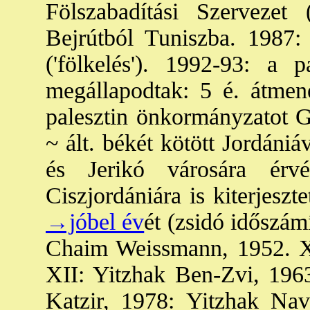
Fölszabadítási Szervezet
Bejrútból Tuniszba. 1987:
('fölkelés'). 1992-93: a p
megállapodtak: 5 é. átmenet
palesztin önkormányzatot G
~ ált. békét kötött Jordáni
és Jerikó városára érvé
Ciszjordániára is kiterjeszte
→jóbel év
ét (zsidó időszámí
Chaim Weissmann, 1952. XI
XII: Yitzhak Ben-Zvi, 196
Katzir, 1978: Yitzhak Na