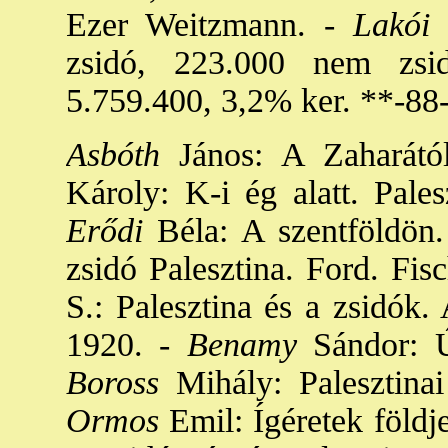
Ezer Weitzmann. -
Lakói 
zsidó, 223.000 nem zsid
5.759.400, 3,2% ker. **-88
Asbóth
János: A Zaharától
Károly: K-i ég alatt. Pales
Erődi
Béla: A szentföldön.
zsidó Palesztina. Ford. Fis
S.: Palesztina és a zsidók.
1920. -
Benamy
Sándor: Új
Boross
Mihály: Palesztinai
Ormos
Emil: Ígéretek földje