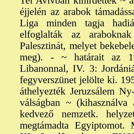
Tel Avivban kihirdették ~ á
éjjelén az arabok támadáss
Liga minden tagja hadiá
elfoglalták az arabokna
Palesztinát, melyet bekebel
meg). - ~ határait az 1
Libanonnal, IV. 3: Jordániá
fegyverszünet jelölte ki. 19
áthelyezték Jeruzsálem Ny-
válságban ~ (kihasználva 
kedvező nemzetk. helyze
megtámadta Egyiptomot. Mi