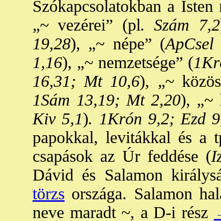
Szókapcsolatokban a Isten 
„~ vezérei” (pl
. Szám 7,2
19,28
), „~ népe” (
ApCsel 
1,16
), „~ nemzetsége” (
1Kr
16,31; Mt 10,6
), „~ közös
1Sám 13,19; Mt 2,20
), „~ 
Kiv 5,1
)
. 1Krón 9,2; Ezd 9
papokkal, levitákkal és a 
csapások az Úr feddése (
I
Dávid és Salamon királys
törzs
országa. Salamon halá
neve maradt ~, a D-i rész