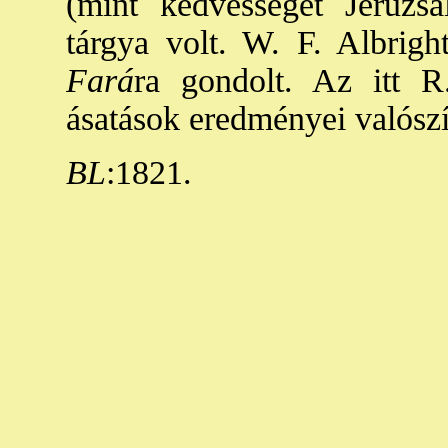
(mint kedvességét Jeruzs
tárgya volt. W. F. Albrig
Fará
ra gondolt. Az itt R
ásatások eredményei valószín
BL
:1821.