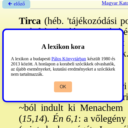
Magyar Kato
🡰 előző
Tirca
(héb. 'tájékozódási po
Celofchad 3 lánya egyikekén
- mivel fivérük nem vol
A lexikon kora
Eleazár pap elé járultak
A lexikon a budapesti
Pálos Könyvtárban
készült 1980 és
királyainak: Jerobeámnak
2013 között. A honlapon a korabeli szócikkek olvashatók,
az újabb eseményeket, kutatási eredményeket a szócikkek
(
15,21-33; 16,6
), Elának
nem tartalmazzák.
Omrinak a székhelye. Omri 6
OK
az újonnan épült
→Szamari
~ból indult ki Menachem S
(
15,14
)
. Én 6,1
: a vőlegény