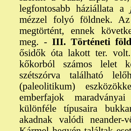
legfontosabb háziállata a
j
mézzel folyó földnek. Az
megtörtént, ennek követke
meg. -
III. Történeti föl
ősidők óta lakott ter. volt
kőkorból számos lelet ke
szétszórva található lel
(paleolitikum) eszközök
emberfajok maradványai
különféle típusaira bukk
akadnak valódi neander-v
Kármel hegyén találtak eset