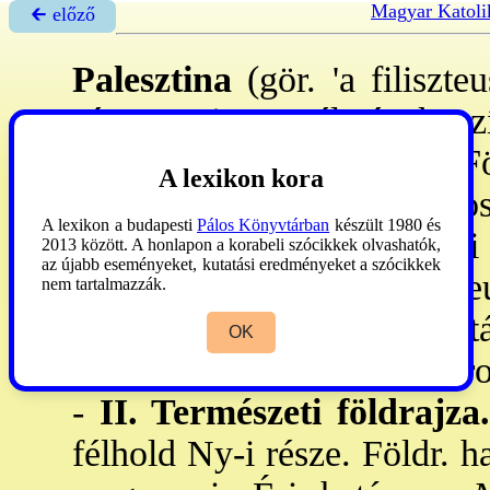
Magyar Katoli
🡰 előző
Palesztina
(gör. 'a filiszte
Jézus Krisztus életének s
hajósok és kereskedők a Fö
A lexikon kora
e. az 5. sz-tól két részre 
A lexikon a budapesti
Pálos Könyvtárban
készült 1980 és
sávot a föníciaiakról, a D-
2013 között. A honlapon a korabeli szócikkek olvashatók,
az újabb eseményeket, kutatási eredményeket a szócikkek
el
Gé Palaisztiné
, 'a filisz
nem tartalmazzák.
Kohba-felkelés leverése u
OK
adták a ~ nevet. Az óker. ir
-
II. Természeti földrajza.
félhold Ny-i része. Földr. h