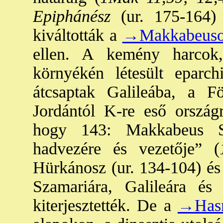
Epiphánész
(ur. 175-164) 
kiváltották a
→Makkabeus
ellen. A kemény harcok
környékén létesült eparch
átcsaptak Galileába, a Fö
Jordántól K-re eső országr
hogy 143: Makkabeus Si
hadvezére és vezetője” (
Hürkánosz (ur. 134-104) és
Szamariára, Galileára és
kiterjesztették. De a
→Has