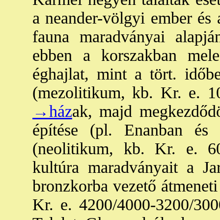
a neander-völgyi ember és 
fauna maradványai alapján
ebben a korszakban mele
éghajlat, mint a tört. idő
(mezolitikum, kb. Kr. e. 1
→ház
ak, majd megkezdőd
építése (pl. Enanban és 
(neolitikum, kb. Kr. e. 6
kultúra maradványait a J
bronzkorba vezető átmeneti 
Kr. e. 4200/4000-3200/300