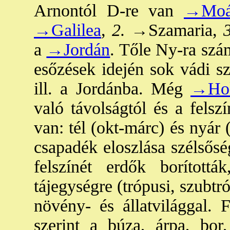
Arnontól D-re van
→Moá
→Galilea
,
2.
→Szamaria
,
3
a
→Jordán
. Tőle Ny-ra szám
esőzések idején sok vádi sz
ill. a Jordánba. Még
→Hol
való távolságtól és a felsz
van: tél (okt-márc) és nyár 
csapadék eloszlása szélsős
felszínét erdők borítottá
tájegységre (trópusi, szubtr
növény- és állatvilággal.
szerint a búza, árpa, bor