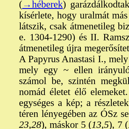
(
→héberek
) garázdálkodta
kísérlete, hogy uralmát más
látszik, csak átmenetileg biz
e. 1304-1290) és II. Ramsz
átmenetileg újra megerősíte
A Papyrus Anastasi I., mely
mely egy ~ ellen irányuló
számol be, szintén megkülö
nomád életet élő elemeket
egységes a kép; a részletek
téren lényegében az ÓSz sem
23,28
), máskor 5 (
13,5
), 7 (