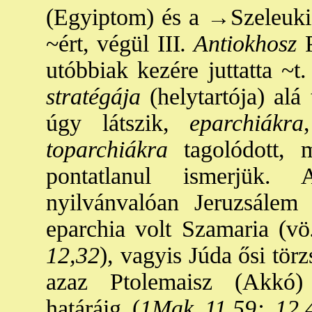
(Egyiptom) és a
→Szeleuki
~ért, végül III
. Antiokhosz
P
utóbbiak kezére juttatta ~t
stratégája
(helytartója) alá 
úgy látszik,
eparchiákra
toparchiákra
tagolódott, m
pontatlanul ismerjük.
nyilvánvalóan Jeruzsálem
eparchia volt Szamaria (vö
12,32
), vagyis Júda ősi törzs
azaz Ptolemaisz (Akkó)
határáig (
1Mak 11,59; 12,