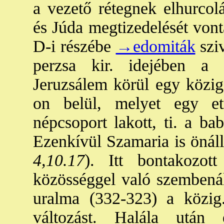
a vezető rétegnek elhurcolá
és Júda megtizedelését von
D-i részébe
→edomiták
sziv
perzsa kir. idejében a 
Jeruzsálem körül egy közig
on belül, melyet egy etn
népcsoport lakott, ti. a ba
Ezenkívül Szamaria is önáll
4,10.17
). Itt bontakozot
közösséggel való szembenál
uralma (332-323) a közig.
változást. Halála utá