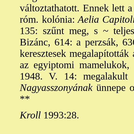
változtathatott. Ennek lett 
róm. kolónia:
Aelia Capito
135: szűnt meg, s ~ teljes
Bizánc, 614: a perzsák, 636
keresztesek megalapították
az egyiptomi mamelukok, 
1948. V. 14: megalakult
Nagyasszonyának
ünnepe ok
**
Kroll
1993:28.