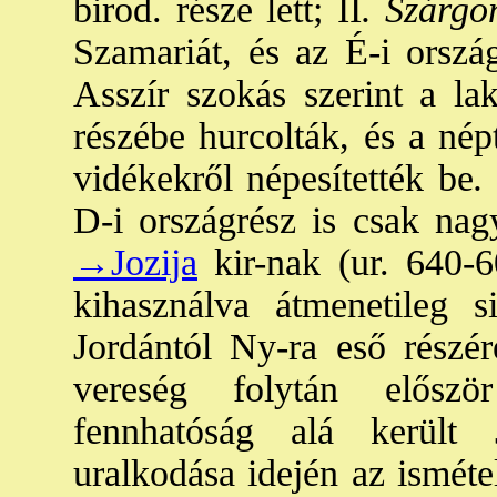
birod. része lett; II
. Szárgo
Szamariát, és az É-i ország
Asszír szokás szerint a la
részébe hurcolták, és a nép
vidékekről népesítették be
.
D-i országrész is csak nagy
→Jozija
kir-nak (ur. 640-6
kihasználva átmenetileg s
Jordántól Ny-ra eső részér
vereség folytán előszö
fennhatóság alá került
uralkodása idején az isméte