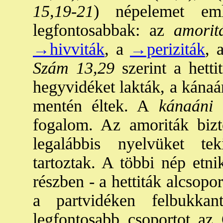
15,19-21
) népelemet em
legfontosabbak: az
amorit
→hivviták
, a
→periziták
, 
Szám 13,29
szerint a hetti
hegyvidéket lakták, a kánaá
mentén éltek. A
kánaáni
e
fogalom. Az amoriták bizto
legalábbis nyelvüket t
tartoztak. A többi nép etni
részben - a hettiták alcsopo
a partvidéken felbukka
legfontosabb csoportot az