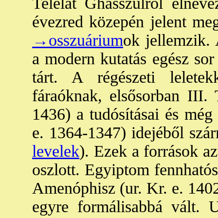
Telelat Ghasszulról elnevez
évezred közepén jelent meg
→osszuárium
ok jellemzik.
a modern kutatás egész sor 
tárt. A régészeti lelet
fáraóknak, elsősorban III.
1436) a tudósításai és még
e. 1364-1347) idejéből szá
levelek
). Ezek a források a
oszlott. Egyiptom fennhatósá
Amenóphisz (ur. Kr. e. 1402
egyre formálisabbá vált.