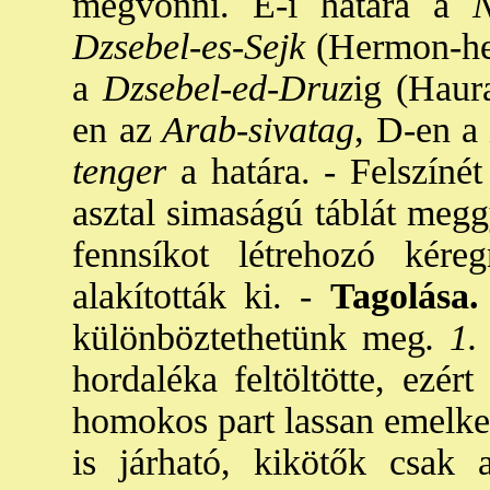
megvonni. É-i határa a
Na
Dzsebel-es-Sejk
(Hermon-heg
a
Dzsebel-ed-Druz
ig (Haur
en az
Arab
-
sivatag
, D-en a
tenger
a határa. - Felszínét
asztal simaságú táblát megg
fennsíkot létrehozó kére
alakították ki. -
Tagolása.
különböztethetünk meg
. 1.
hordaléka feltöltötte, ezér
homokos part lassan emelked
is járható, kikötők csak 