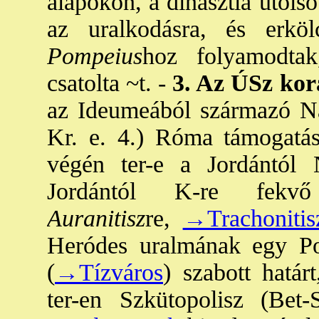
alapokon, a dinasztia utols
az uralkodásra, és erköl
Pompeius
hoz folyamodtak
csatolta ~t. -
3. Az ÚSz kor
az Ideumeából származó 
Kr. e. 4.) Róma támogatás
végén ter-e a Jordántól 
Jordántól K-re fe
Auranitisz
re,
→Trachonitis
Heródes uralmának egy Pom
(
→Tízváros
) szabott határ
ter-en Szkütopolisz (Bet-