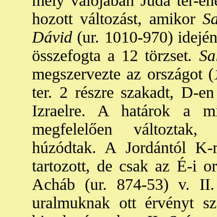
mely valójában Júda ter-éhe
hozott változást, amikor
Sa
Dávid
(ur. 1010-970) idején
összefogta a 12 törzset
. S
megszervezte az országot (
ter. 2 részre szakadt, D-e
Izraelre. A határok a m
megfelelően változtak,
húzódtak. A Jordántól K-r
tartozott, de csak az É-i o
Acháb (ur. 874-53) v. II.
uralmuknak ott érvényt sz