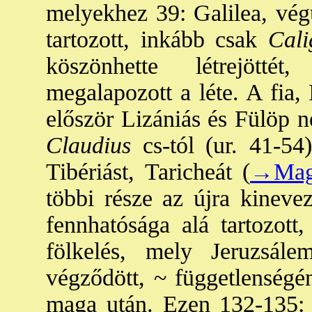
melyekhez 39: Galilea, vég
tartozott, inkább csak
Cali
köszönhette létrejötté
megalapozott a léte. A fia, 
először Lizániás és Fülöp n
Claudius
cs-tól (ur. 41-54
Tibériást, Taricheát (
→Mag
többi része az újra kinevez
fennhatósága alá tartozott,
fölkelés, mely Jeruzsál
végződött, ~ függetlenségé
maga után. Ezen 132-135: