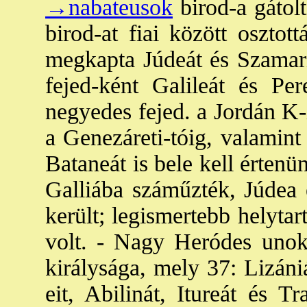
→nabateusok
birod-a gátolt
birod-at fiai között osztott
megkapta Júdeát és Szamar
fejed-ként Galileát és Pe
negyedes fejed. a Jordán K-
a Genezáreti-tóig, valamint 
Bataneát is bele kell értenün
Galliába száműzték, Júdea 
került; legismertebb helyta
volt. - Nagy Heródes unok
királysága, mely 37: Lizáni
eit, Abilinát, Itureát és Tr