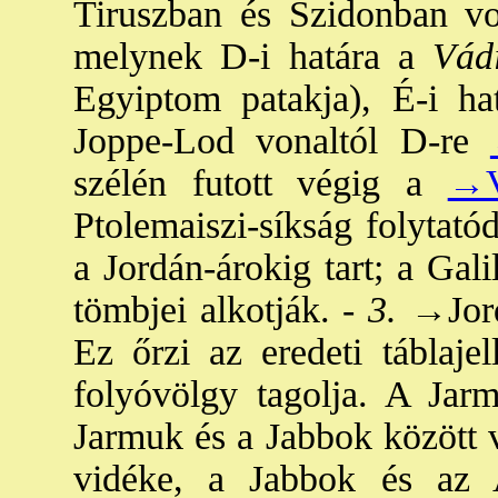
Tiruszban és Szidonban vol
melynek D-i határa a
Vádi-
Egyiptom patakja), É-i h
Joppe-Lod vonaltól D-re
szélén futott végig a
→V
Ptolemaiszi-síkság folytatód
a Jordán-árokig tart; a Gal
tömbjei alkotják. -
3.
→Jor
Ez őrzi az eredeti táblaje
folyóvölgy tagolja. A Jar
Jarmuk és a Jabbok között 
vidéke, a Jabbok és az 