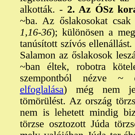
alkották. -
2. Az ÓSz kor
~ba. Az őslakosokat csak l
1,16-36
); különösen a mege
tanúsított szívós ellenállást
.
Salamon az őslakosok leszá
~ban éltek, robotra köte
szempontból nézve ~ el
elfoglalása
) még nem jele
tömörülést. Az ország törzs
nem is lehetett mindig bi
törzse osztozott Júda törz