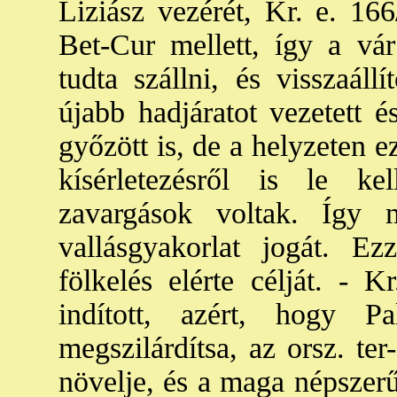
Liziász vezérét, Kr. e. 16
Bet-Cur mellett, így a vár
tudta szállni, és visszaállí
újabb hadjáratot vezetett é
győzött is, de a helyzeten e
kísérletezésről is le ke
zavargások voltak. Így
vallásgyakorlat jogát. E
fölkelés elérte célját. - K
indított, azért, hogy P
megszilárdítsa, az orsz. te
növelje, és a maga népszerű