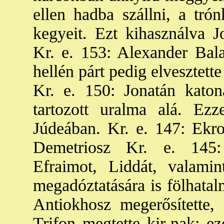
ellen hadba szállni, a tró
kegyeit. Ezt kihasználva J
Kr. e. 153: Alexander Bala
hellén párt pedig elvesztette
Kr. e. 150: Jonatán katona
tartozott uralma alá. Ez
Júdeában. Kr. e. 147: Ekron
Demetriosz Kr. e. 145:
Efraimot, Liddát, valami
megadóztatására is fölhatal
Antiokhosz megerősítette, 
Trifon megtette kir-nak; 