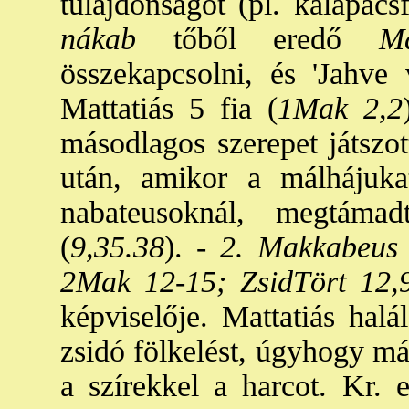
tulajdonságot (pl. kalapács
nákab
tőből eredő
Mak
összekapcsolni, és 'Jahve v
Mattatiás 5 fia (
1Mak 2,2
másodlagos szerepet játszot
után, amikor a málhájuka
nabateusoknál, megtám
(
9,35.38
). -
2. Makkabeus 
2Mak 12-15; ZsidTört 12,
képviselője. Mattatiás hal
zsidó fölkelést, úgyhogy má
a szírekkel a harcot. Kr.