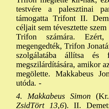
testvére a palesztinai pa
támogatta Trifont II. Dem
céljait sem tévesztette szem 
Trifon számára. Ezért,
megengedték, Trifon Jonatán
szolgálatába állítsa és 
megszilárdítására, amikor a
megölette. Makkabeus Jon
utóda
. -
4. Makkabeus Simon
(Kr.
ZsidTört 13,6
). II. Demet