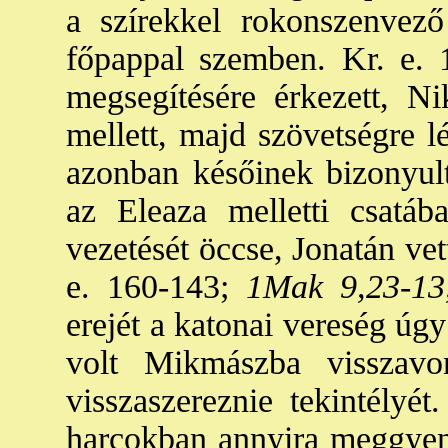
a szírekkel rokonszenvező
főpappal szemben. Kr. e. 1
megsegítésére érkezett, Ni
mellett, majd szövetségre l
azonban későinek bizonyult
az Eleaza melletti csatáb
vezetését öccse, Jonatán vett
e. 160-143;
1Mak 9,23-13,
erejét a katonai vereség úg
volt Mikmászba visszavon
visszaszereznie tekintélyét
harcokban annyira meggyen