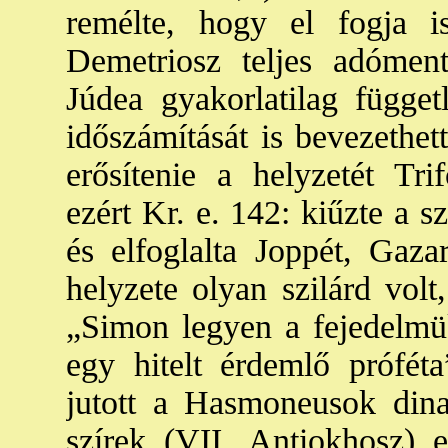
remélte, hogy el fogja is
Demetriosz teljes adóment
Júdea gyakorlatilag függetl
időszámítását is bevezethe
erősítenie a helyzetét Tr
ezért Kr. e. 142: kiűzte a s
és elfoglalta Joppét, Gaz
helyzete olyan szilárd volt
„Simon legyen a fejedelmü
egy hitelt érdemlő próféta
jutott a Hasmoneusok dina
szírek (VII. Antiokhosz) 