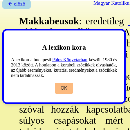
Magyar Katoliku
🡰 előző
Makkabeusok
: eredetileg
Júdásnak a mellékneve. - A 
nem fordul elő, Joseph
A lexikon kora
→Hasmoneusok
nak nevezi 
A lexikon a budapesti
Pálos Könyvtárban
készült 1980 és
ker. szerzők vitték át Júdás
2013 között. A honlapon a korabeli szócikkek olvashatók,
az újabb eseményeket, kutatási eredményeket a szócikkek
névtelen testvérre is, akikn
nem tartalmazzák.
arra a korra is, amelyben Jú
OK
- A név magyarázata bizo
szóval hozzák kapcsolatb
súlyos csapásokat mért 