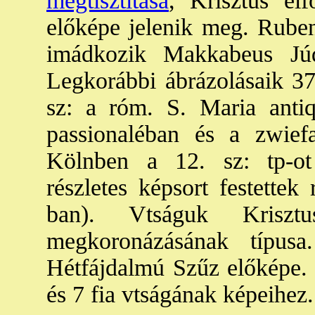
megtisztítása
, Krisztus elf
előképe jelenik meg. Rube
imádkozik Makkabeus Jú
Legkorábbi ábrázolásaik 370
sz: a róm. S. Maria antiq
passionaléban és a zwiefa
Kölnben a 12. sz: tp-ot s
részletes képsort festettek
ban). Vtságuk Kriszt
megkoronázásának típus
Hétfájdalmú Szűz előképe. 
és 7 fia vtságának képeihez