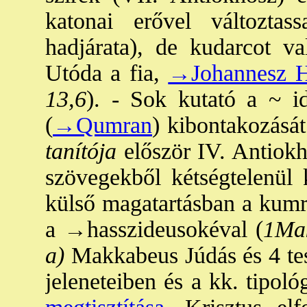
katonai erővel változta
hadjárata), de kudarcot va
Utóda a fia,
→Johannesz H
13,6
). - Sok kutató a ~ i
(
→Qumran
) kibontakozásá
tanítója
először IV. Antiokh
szövegekből kétségtelenül k
külső magatartásban a kumr
a
→hasszideusok
éval (
1Mak
a)
Makkabeus Júdás és 4 test
jeleneteiben és a kk. tipoló