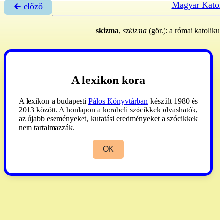
Magyar Katol
🡰 előző
skizma
,
szkizma
(gör.): a római katolik
A lexikon kora
A lexikon a budapesti
Pálos Könyvtárban
készült 1980 és
2013 között. A honlapon a korabeli szócikkek olvashatók,
az újabb eseményeket, kutatási eredményeket a szócikkek
nem tartalmazzák.
OK