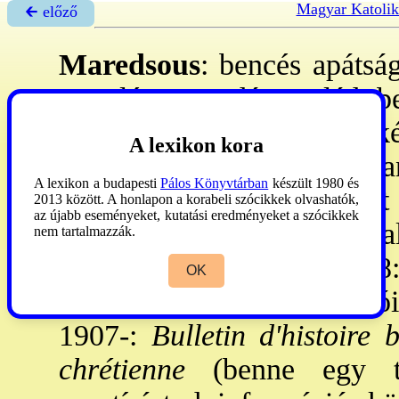
Magyar Katolik
🡰 előző
Maredsous
: bencés apátsá
Desclée nyomdászcsalád, be
ktor 1876, a tp. 1888: ké
A lexikon kora
→Wolter
, 1890: Hildebr
A lexikon a budapesti
Pálos Könyvtárban
készült 1980 és
→Marmion
. 1881: gimn-ot 
2013 között. A honlapon a korabeli szócikkek olvashatók,
az újabb eseményeket, kutatási eredményeket a szócikkek
t tartottak fenn. - További
nem tartalmazzák.
1927: Glenstal (Íro.), 195
OK
Quévy (Belgium). - Folyóir
1907-:
Bulletin d'histoire b
chrétienne
(benne egy te