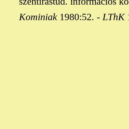
szentírástud. információs kö
Kominiak
1980:52. -
LThK