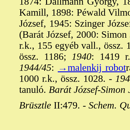
1874: Dallmann György, 18
Kamill, 1898: Péwald Vilmo
József, 1945: Szinger Józse
(Barát József, 2000: Simon J
r.k., 155 egyéb vall., össz. 
össz. 1186;
1940
: 1419 r.
1944/45
:
→malenkij robot
r
1000 r.k., össz. 1028. -
194
tanuló.
Barát József-Simon 
Brüsztle
II:479. -
Schem. Qu