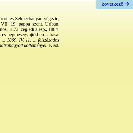
következő 🡲
Vácott és Selmecbányán végezte,
 VII. 19: pappá szent. Uriban,
s, 1873: ceglédi alesp., 1884-
l- és népmesegyűjtésben. - Írása:
. 1869. IV. 11. ... félszázados
átrahagyott költeményei
. Kiad.