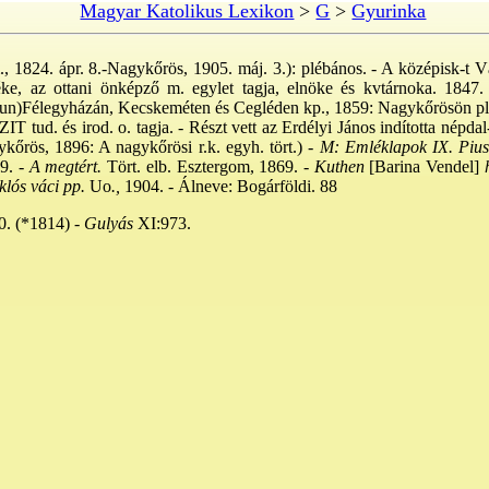
Magyar Katolikus Lexikon
>
G
>
Gyurinka
., 1824. ápr. 8.-Nagykőrös, 1905. máj. 3.): plébános. - A középisk-t 
e, az ottani önképző m. egylet tagja, elnöke és kvtárnoka. 1847.
kun)Félegyházán, Kecskeméten és Cegléden kp., 1859: Nagykőrösön plno
IT tud. és irod. o. tagja. - Részt vett az Erdélyi János indította népda
kőrös, 1896: A nagykőrösi r.k. egyh. tört.) -
M: Emléklapok IX. Pius ..
9. -
A megtért.
Tört. elb. Esztergom, 1869. -
Kuthen
[Barina Vendel]
h
lós váci pp.
Uo
.,
1904. - Álneve: Bogárföldi. 88
0. (*1814) -
Gulyás
XI:973.