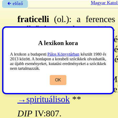
Magyar Katol
🡰 előző
fraticelli
(ol.): a ference
szélsőséges szekta tagjai. -
mind a
→hierarchia
tekinté
A lexikon kora
a tiszta evang-hoz, és föl
A lexikon a budapesti
Pálos Könyvtárban
készült 1980 és
hirdetett lelki egyh-at. Főké
2013 között. A honlapon a korabeli szócikkek olvashatók,
az újabb eseményeket, kutatási eredményeket a szócikkek
közepén az obszerváns 
nem tartalmazzák.
(Kapisztrán Szt
→János
, M
OK
p. 1317: és 1323: el
→spirituálisok
**
DIP
IV:807.