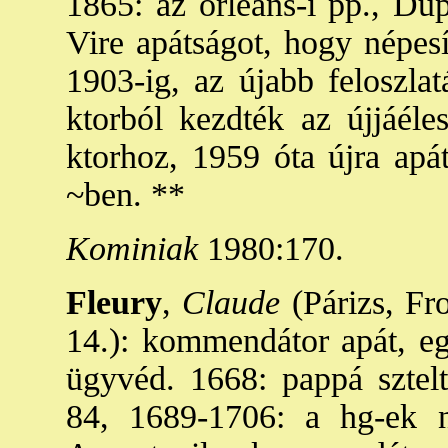
1865: az orleans-i pp., Du
Vire apátságot, hogy népesí
1903-ig, az újabb feloszlat
ktorból kezdték az újjáéles
ktorhoz, 1959 óta újra apát
~ben. **
Kominiak
1980:170.
Fleury
,
Claude
(Párizs, Fro
14.): kommendátor apát, eg
ügyvéd. 1668: pappá sztel
84, 1689-1706: a hg-ek n