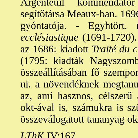
Argenteuil kommendáto
segítőtársa Meaux-ban. 1696
gyóntatója. - Egyhtört.
ecclésiastique
(1691-1720).
az 1686: kiadott
Traité du c
(1795: kiadták Nagyszomb
összeállításában fő szempon
ui. a növendéknek megtanul
az, ami hasznos, célszerű 
okt-ával is, számukra is sz
összeválogatott tananyag okt
LThK
IV:167.