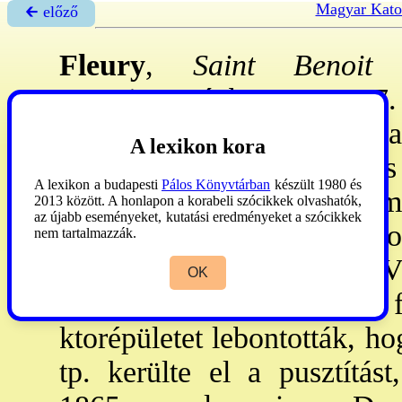
Magyar Kato
🡰 előző
Fleury
,
Saint Benoit 
Franciaországban. - A 7.
jobbpartján, 30 km-re Orlea
A lexikon kora
ktora. 648: egyesültek, 
A lexikon a budapesti
Pálos Könyvtárban
készült 1980 és
regulái alapján éltek. Mum
2013 között. A honlapon a korabeli szócikkek olvashatók,
az újabb eseményeket, kutatási eredményeket a szócikkek
Benedek-ereklyét hoz a ktor
nem tartalmazzák.
Szt Benedek nevét viseli. V
OK
12-13. sz: építették. A fr. 
ktorépületet lebontották, h
tp. kerülte el a pusztítást