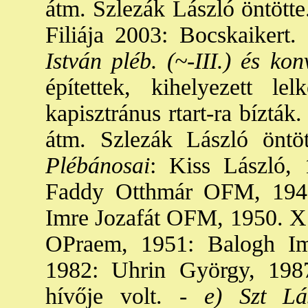
átm. Szlezák László öntötte.
Filiája 2003: Bocskaikert.
István pléb. (~-III.) és kon
építettek, kihelyezett le
kapisztránus rtart-ra bíztá
átm. Szlezák László öntöt
Plébánosai
: Kiss László,
Faddy Otthmár OFM, 194
Imre Jozafát OFM, 1950. X.
OPraem, 1951: Balogh Im
1982: Uhrin György, 198
hívője volt. -
e) Szt Lás