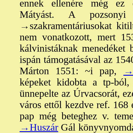
ennek ellenére még ez
Mátyást. A pozsony
→szakramentáriusok
at kiti
nem vonatkozott, mert 153
kálvinistáknak menedéket bi
ispán támogatásával az 154
Márton 1551: ~i pap,
→
képeket kidobta a tp-ból,
ünnepelte az Úrvacsorát, ez
város ettől kezdve ref. 168 
pap még beteghez v. temet
→Huszár
Gál könyvnyomdát a