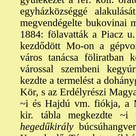
egyházközséggé alakulásá
megvendégelte bukovinai m-
1884: fölavatták a Piacz u.
kezdődött Mo-on a gépvont
város tanácsa föliratban 
várossal szembeni kegyúri
kezdte a termelést a dohány
Kör, s az Erdélyrészi Mag
~i és Hajdú vm. fiókja, a
kir. tábla megkezdte ~i t
hegedűkirály
búcsúhangvers