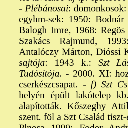
-
Plébánosai
: domonkosok: 
egyhm-sek: 1950: Bodnár 
Balogh Imre, 1968: Regös
Szakács Rajmund, 1993
Antalóczy Márton, Dióssi K
sajtója
: 1943 k.:
Szt Lás
Tudósítója
. - 2000. XI: ho
cserkészcsapat. -
f) Szt Cs
helyén épült lakótelep k
alapították. Kőszeghy Atti
szent. föl a Szt Család tiszt
Plnosa 1999: Fodor Andr