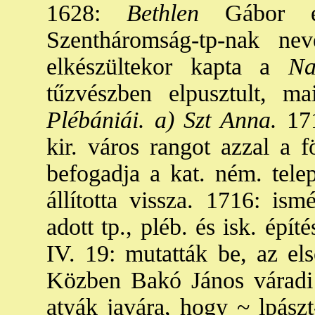
1628:
Bethlen
Gábor épí
Szentháromság-tp-nak ne
elkészültekor kapta a
Na
tűzvészben elpusztult, m
Plébániái. a) Szt Anna.
171
kir. város rangot azzal a fö
befogadja a kat. ném. telep
állította vissza. 1716: ism
adott tp., pléb. és isk. épí
IV. 19: mutatták be, az el
Közben Bakó János váradi n
atyák javára, hogy ~ lpászt