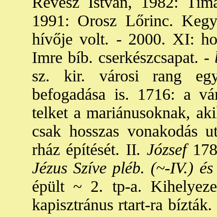
Révész István, 1982: Tim
1991: Orosz Lőrinc. Kegy
hívője volt. - 2000. XI: ho
Imre bíb. cserkészcsapat. -
b
sz. kir. városi rang egy
befogadása is. 1716: a vár
telket a mariánusoknak, aki
csak hosszas vonakodás ut
rház építését. II
. József
1786
Jézus Szíve pléb. (~-IV.) és
épült ~ 2. tp-a. Kihelyezet
kapisztránus rtart-ra bíztá