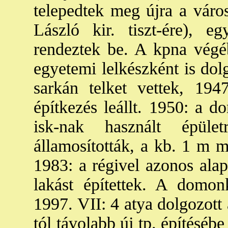
telepedtek meg újra a váro
László kir. tiszt-ére), 
rendeztek be. A kpna végébe
egyetemi lelkészként is dol
sarkán telket vettek, 1947
építkezés leállt. 1950: a 
isk-nak használt épüle
államosították, a kb. 1 m m
1983: a régivel azonos alap
lakást építettek. A domon
1997. VII: 4 atya dolgozott
tól távolabb új tp. építéséb