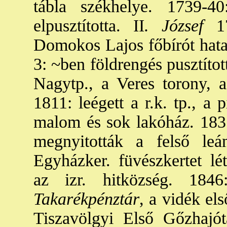
tábla székhelye. 1739-40
elpusztította. II
. József
17
Domokos Lajos főbírót hatal
3: ~ben földrengés pusztítot
Nagytp., a Veres torony, a
1811: leégett a r.k. tp., a p
malom és sok lakóház. 1831.
megnyitották a felső leán
Egyházker. füvészkertet lét
az izr. hitközség. 184
Takarékpénztár
, a vidék el
Tiszavölgyi Első Gőzhajót