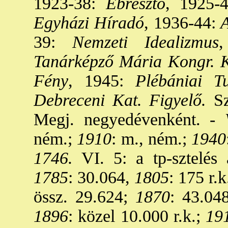
1923-38:
Ébresztő
, 1925-4
Egyházi Híradó
, 1936-44:
A
39:
Nemzeti Idealizmus
,
Tanárképző Mária Kongr. K
Fény
, 1945:
Plébániai Tu
Debreceni Kat. Figyelő.
S
Megj. negyedévenként. -
V
ném.;
1910
: m., ném.;
1940
1746.
VI. 5: a tp-sztelés 
1785
: 30.064,
1805
: 175 r.k
össz. 29.624;
1870
: 43.048
1896
: közel 10.000 r.k.;
19