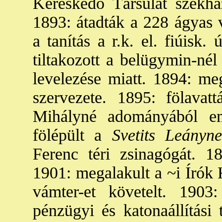
Kereskedő Társulat székhá
1893: átadták a 228 ágyas 
a tanítás a r.k. el. fiúisk.
tiltakozott a belügymin-né
levelezése miatt. 1894: me
szervezete. 1895: fölava
Mihályné adományából em
fölépült a
Svetits Leányne
Ferenc téri zsinagógát. 1
1901: megalakult a ~i Írók 
vámter-et követelt. 1903
pénzügyi és katonaállítási 