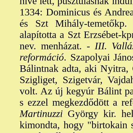
híve lett, pusztulásnak indult
1334: Dominicus és Andreas
és Szt Mihály-temetőkp.
alapította a Szt Erzsébet-k
nev. menházat. -
III. Vallá
reformáció
. Szapolyai Jáno
Bálintnak adta, aki Nyitra
Szigliget, Szigetvár, Vajd
volt. Az új kegyúr Bálint pa
s ezzel megkezdődött a ref
Martinuzzi
György kir. hely
kimondta, hogy "birtokain s