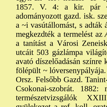
1857. V. 4: a kir. pár ~
adományozott gazd. isk. sze
a ~i vasútállomást, s adták
megkezdték a termelést az
A
a tanítást a Városi Zeneisk
utcáit 503 gázlámpa világít
avató díszelőadásán színre 
fölépült ~ lóversenypályája
Orsz. Felsőbb Gazd. Tanint-
Csokonai-szobrát. 1882:
természetvizsgálók XXI
gyülekezet a ref. koll. or