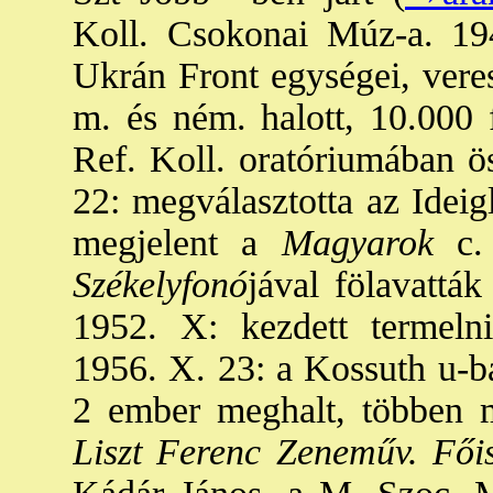
Koll. Csokonai Múz-a. 194
Ukrán Front egységei, vere
m. és ném. halott, 10.000 f
Ref. Koll. oratóriumában ös
22: megválasztotta az Idei
megjelent a
Magyarok
c. 
Székelyfonó
jával fölavatták
1952. X: kezdett termel
1956. X. 23: a Kossuth u-ba
2 ember meghalt, többen m
Liszt Ferenc Zeneműv. Fői