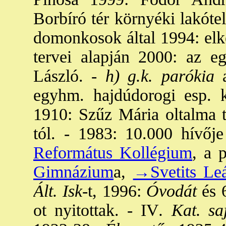
Borbíró tér környéki lakóte
domonkosok által 1994: elke
tervei alapján 2000: az eg
László. -
h) g.k. parókia
a
egyhm. hajdúdorogi esp. ke
1910: Szűz Mária oltalma t
tól. - 1983: 10.000 hívője
Református Kollégium
, a 
Gimnázium
a,
→Svetits Le
Ált. Isk
-t, 1996:
Óvodát
és 6
ot nyitottak. - IV
. Kat. sa