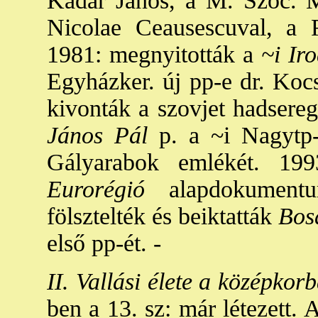
Kádár János, a M. Szoc. Mu
Nicolae Ceausescuval, a 
1981: megnyitották a
~i Ir
Egyházker. új pp-e dr. Kocs
kivonták a szovjet hadsereg
János Pál
p. a ~i Nagytp-
Gályarabok emlékét. 199
Eurorégió
alapdokumentu
fölsztelték és beiktatták
Bos
első pp-ét. -
II. Vallási élete a középkor
ben a 13. sz: már létezett. 