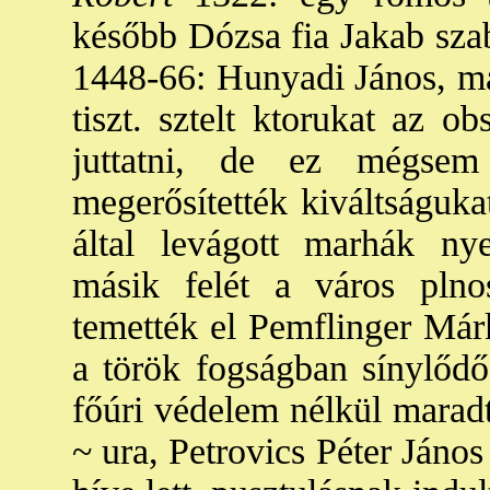
később Dózsa fia Jakab szabo
1448-66: Hunyadi János, ma
tiszt. sztelt ktorukat az o
juttatni, de ez mégsem
megerősítették kiváltságuka
által levágott marhák nye
másik felét a város plno
temették el Pemflinger Márk
a török fogságban sínylődő
főúri védelem nélkül marad
~ ura, Petrovics Péter Jáno