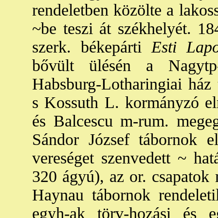
rendeletben közölte a lakos
~be teszi át székhelyét. 18
szerk. békepárti
Esti Lap
bővült ülésén a Nagytp
Habsburg-Lotharingiai ház t
s Kossuth L. kormányzó eln
és Balcescu m-rum. megegy
Sándor József tábornok e
vereséget szenvedett ~ hatá
320 ágyú), az or. csapatok 
Haynau tábornok rendeletile
egyh-ak törv-hozási és e