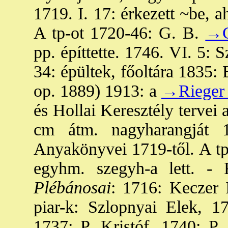
1719. I. 17: érkezett ~be, ah
A tp-ot 1720-46: G. B.
→C
pp. építtette. 1746. VI. 5: 
34: épültek, főoltára 1835: 
op. 1889) 1913: a
→Rieger 
és Hollai Keresztély tervei 
cm átm. nagyharangját 1
Anyakönyvei 1719-től. A tp.
egyhm. szegyh-a lett. - 
Plébánosai
: 1716: Keczer 
piar-k: Szlopnyai Elek, 1
1737: P. Kristóf, 1740: P.