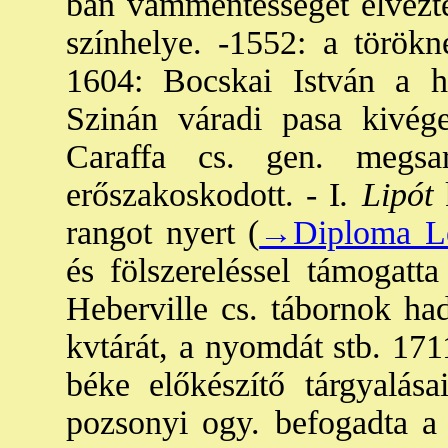
ban vámmentességet élvezte
színhelye. -1552: a törökn
1604: Bocskai István a h
Szinán váradi pasa kivége
Caraffa cs. gen. megsar
erőszakoskodott. - I
. Lipót
k
rangot nyert (
→Diploma L
és fölszereléssel támogatt
Heberville cs. tábornok hada
kvtárát, a nyomdát stb. 1711
béke előkészítő tárgyalás
pozsonyi ogy. befogadta a 