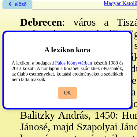
Magyar Katoli
🡰 előző
Debrecen
: város a Tisz
Református Tiszántúli 
nyíregyházi püspökség
sz
A lexikon kora
honfoglalás óta m-ok lakt
A lexikon a budapesti
Pálos Könyvtárban
készült 1980 és
Debrezum
. A tatárok feld
2013 között. A honlapon a korabeli szócikkek olvashatók,
az újabb eseményeket, kutatási eredményeket a szócikkek
Mátéval vívott küzdelmeihez
nem tartalmazzák.
bíróválasztó jogot adott 
OK
fölruházta Buda város jo
Balitzky András, 1450: Hun
Jánosé, majd Szapolyai Jáno