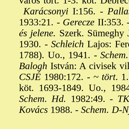
város tört. 1-3. köt. Debre
Karácsonyi
I:156. -
Palla
1933:21. -
Gerecze
II:353. 
és jelene.
Szerk. Sümeghy J
1930. -
Schleich
Lajos: Fer
1788). Uo., 1941. -
Schem.
Balogh
István: A civisek vi
CSJÉ
1980:172. -
~ tört
. 1
köt. 1693-1849. Uo., 1984
Schem. Hd.
1982:49. -
TK
Kovács
1988. -
Schem. D-N