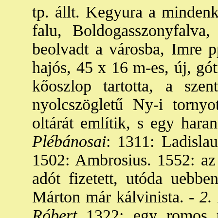
tp. állt. Kegyura a mindenk
falu, Boldogasszonyfalva,
beolvadt a városba, Imre p
hajós, 45 x 16 m-es, új, gót
kőoszlop tartotta, a sze
nyolcszögletű Ny-i tornyot
oltárát említik, s egy hara
Plébánosai
: 1311: Ladisla
1502: Ambrosius. 1552: az
adót fizetett, utóda uebb
Márton már kálvinista. -
2. 
Róbert
1322: egy romos t