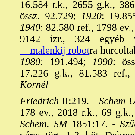
16.584 r.k., 2655 g.k., 386
össz. 92.729;
1920
: 19.85
1940
: 82.580 ref., 1798 ev.,
9142 izr., 324 egyéb va
→malenkij robot
ra hurcolta
1980
: 191.494;
1990
: ös
17.226 g.k., 81.583 ref., 
Kornél
Friedrich
II:219. -
Schem U
178 ev., 2018 r.k., 69 g.k.,
Schem. SM
1851:17. -
Szű