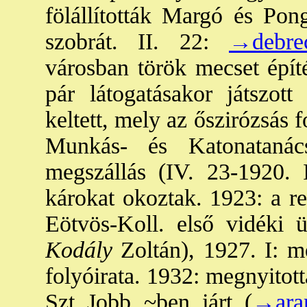
fölállították Margó és Po
szobrát. II. 22:
→debre
városban török mecset építé
pár látogatásakor játszott
keltett, mely az őszirózsás fo
Munkás- és Katonatanác
megszállás (IV. 23-1920. I
károkat okoztak. 1923: a re
Eötvös-Koll. első vidéki ü
Kodály
Zoltán), 1927. I: m
folyóirata. 1932: megnyitott
Szt Jobb ~ben járt (
→ara