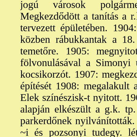
jogú városok polgármes
Megkezdődött a tanítás a r.
tervezett épületében. 1904
közben rábukkantak a 18. s
temetőre. 1905: megnyito
fölvonulásával a Simonyi 
kocsikorzót. 1907: megkezdt
építését 1908: megalakult 
Elek színészisk-t nyitott. 19
alapján elkészült a g.k. t
parkerdőnek nyilvánították. 
~i és pozsonyi tudegy. lét