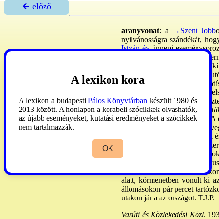
🡰 előző
aranyvonat
: a
→Szent Jobb
o
nyilvánosságra szándékát, hog
István-év
ünnepi eseménysoroza
kocsiból állt. Két 4 tonnás ter
tengelyű szalonkocsijából alak
külső oldalait függőlegesen fu
A lexikon kora
Erzsébet
- egészalakos képei dí
este kivilágítottak. A kocsi be
A lexikon a budapesti
Pálos Könyvtárban
készült 1980 és
terem fogta közre az ún. dísz
2013 között. A honlapon a korabeli szócikkek olvashatók,
címeres brokát terítővel takartá
az újabb eseményeket, kutatási eredményeket a szócikkek
reflektorok világították meg. A
nem tartalmazzák.
keretekbe foglalt 3 részes üve
esetenként Szt István képével és
a Szt Jobb őre, 4 irgalmasr. sze
OK
László ezr. vezetésével. Mások
nuncius, az utolsón
Serédi
Jusz
fogadták bpi főpályaudvarokon 
alatt, körmenetben vonult ki 
állomásokon pár percet tartózk
utakon járta az országot. T.J.P.
Vasúti és Közlekedési Közl
. 193