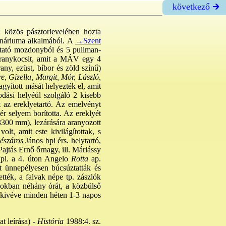
következő 🡲
: közös pásztorlevelében hozta
tenáriuma alkalmából. A
→Szent
tató mozdonyból és 5 pullman-
tt aranykocsit, amit a MÁV egy 4
rany, ezüst, bíbor és zöld színű)
re, Gizella, Margit, Mór, László,
gyított mását helyezték el, amit
odási helyéül szolgáló 2 kisebb
 az ereklyetartó. Az emelvényt
hér selyem borította. Az ereklyét
 3300 mm), lezárására aranyozott
lt, amit este kivilágítottak, s
száros
János bpi érs. helytartó,
Pajtás Ernő őrnagy, ill. Máriássy
(pl. a 4. úton Angelo
Rotta
ap.
t ünnepélyesen búcsúztatták és
tték, a falvak népe tp. zászlók
sokban néhány órát, a közbülső
t kivéve minden héten 1-3 napos
t leírása) -
História
1988:4. sz.