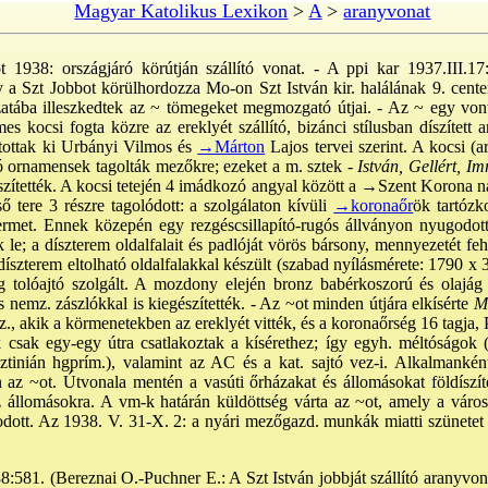
Magyar Katolikus Lexikon
>
A
>
aranyvonat
t 1938: országjáró körútján szállító vonat. - A ppi kar 1937.III.17
y a Szt Jobbot körülhordozza Mo-on Szt István kir. halálának 9. cen
tába illeszkedtek az ~ tömegeket megmozgató útjai. - Az ~ egy von
mes kocsi fogta közre az ereklyét szállító, bizánci stílusban díszíte
ítottak ki Urbányi Vilmos és
→Márton
Lajos tervei szerint. A kocsi (a
tó ornamensek tagolták mezőkre; ezeket a m. sztek -
István, Gellért, Im
szítették. A kocsi tetején 4 imádkozó angyal között a
→Szent Korona
na
lső tere 3 részre tagolódott: a szolgálaton kívüli
→koronaőr
ök tartózk
termet. Ennek közepén egy rezgéscsillapító-rugós állványon nyugodott
k le; a díszterem oldalfalait és padlóját vörös bársony, mennyezetét fe
 díszterem eltolható oldalfalakkal készült (szabad nyílásmérete: 1790 x
g tolóajtó szolgált. A mozdony elején bronz babérkoszorú és olajág vo
 nemz. zászlókkal is kiegészítették. - Az ~ot minden útjára elkísérte
Mé
rz., akik a körmenetekben az ereklyét vitték, és a koronaőrség 16 tagja, 
 csak egy-egy útra csatlakoztak a kísérethez; így egyh. méltóságok 
tinián hgprím.), valamint az AC és a kat. sajtó vez-i. Alkalmankén
az ~ot. Útvonala mentén a vasúti őrházakat és állomásokat földíszíte
az állomásokra. A vm-k határán küldöttség várta az ~ot, amely a váro
odott. Az 1938. V. 31-X. 2: a nyári mezőgazd. munkák miatti szünete
8:581. (Bereznai O.-Puchner E.: A Szt István jobbját szállító aranyvona