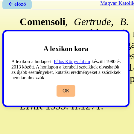
Magyar Katoli
🡰 előző
Comensoli
,
Gertrude, B.
(
Bergamo, 1903. febr. 18.): 
ifj. nevelésére 1882: mega
A lexikon kora
Nővérek
kongr-t B. France
A lexikon a budapesti
Pálos Könyvtárban
készült 1980 és
anyagi nehézségek miatt 18
2013 között. A honlapon a korabeli szócikkek olvashatók,
az újabb eseményeket, kutatási eredményeket a szócikkek
önállósult. – II
. János Pál
p
nem tartalmazzák.
18.
**
OK
LThK
1993. II:1271.