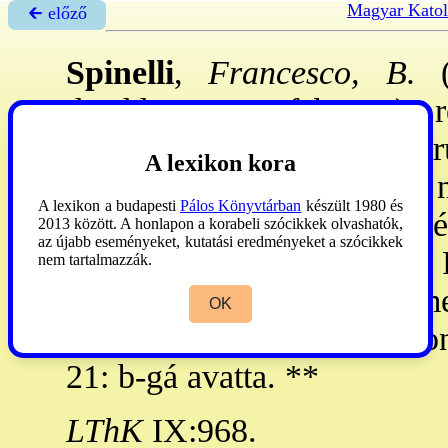
Magyar Katol
🡰 előző
Spinelli
,
Francesco, B.
(M
d'Adda, 1913. febr. 6.): 
pappá sztelték. 1882: Gert
A lexikon kora
Szakramentinus Nővérek
ne
A lexikon a budapesti
Pálos Könyvtárban
készült 1980 és
melytől 1889: anyagi nehé
2013 között. A honlapon a korabeli szócikkek olvashatók,
az újabb eseményeket, kutatási eredményeket a szócikkek
cremonai egyhm-be. 1895: R
nem tartalmazzák.
céljaiban az előzővel m
OK
Szentségimádó Nővérek
kong
21: b-gá avatta. **
LThK
IX:968.