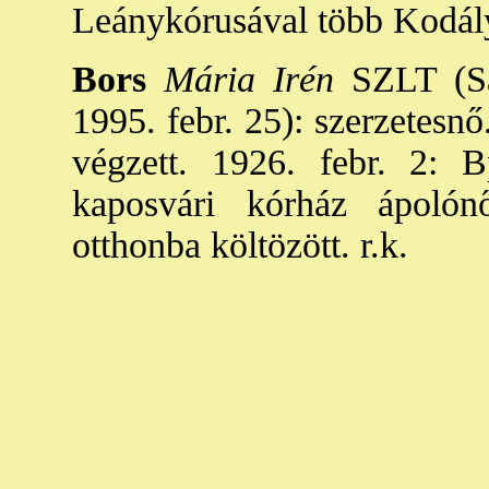
Leánykórusával több Kodály-
Bors
Mária Irén
SZLT (Sár
1995. febr. 25): szerzetesn
végzett. 1926. febr. 2: 
kaposvári kórház ápolón
otthonba költözött. r.k.