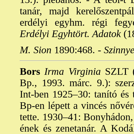
tanár, majd kerelőszentpá
erdélyi egyhm. régi fegy
Erdélyi Egyhtört. Adatok
(18
M. Sion
1890:468. -
Szinnye
Bors
Irma Virginia
SZLT (P
Bp., 1993. márc. 9.): sze
Int-ben 1925–30: tanító és 
Bp-en lépett a vincés nővére
tette. 1930–41: Bonyhádon, 
ének és zenetanár. A Kodál