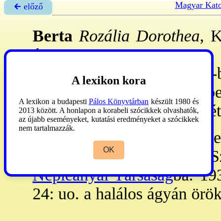
Magyar Kato
🡰 előző
Berta
Rozália Dorothea
, 
ápr. 30.–Bp., 1988. nov.
1935. II. 1: lépett a kongr-
A lexikon kora
Nyíregyházán, Pécsett 
A lexikon a budapesti
Pálos Könyvtárban
készült 1980 és
szétszóratás után 1950 őszét
2013 között. A honlapon a korabeli szócikkek olvashatók,
az újabb eseményeket, kutatási eredményeket a szócikkek
nem tartalmazzák.
Berta
Rózsa
, SJC (Sze
OK
szerzetesnő. – 1937. I. 2: 
Népleányai Társaság
ba. 193
24: uo. a halálos ágyán örök 