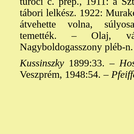
turóci c. prép., 1911: a Sz
tábori lelkész. 1922: Murake
átvehette volna, súlyos
temették. – Olaj, v
Nagyboldogasszony pléb-n.
Kussinszky
1899:33. –
Hos
Veszprém, 1948:54. –
Pfeiff