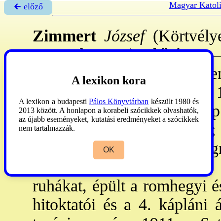
Magyar Katol
🡰 előző
Zimmert
József
(Körtvélye
1922. dec. 12.): plébános. 
a továbbiakat Veszprémbe
A lexikon kora
szent. Törökkoppányban, 
A lexikon a budapesti
Pálos Könyvtárban
készült 1980 és
1893: Somlóvásárhelyen kp.
2013 között. A honlapon a korabeli szócikkek olvashatók,
az újabb eseményeket, kutatási eredményeket a szócikkek
dr. 1900: Kaposvárt plnos;
nem tartalmazzák.
Úrihölgyek Mária Kongre
OK
Szociális Misszió Társ-ot,
ruhákat, épült a romhegyi é
hitoktatói és a 4. kápláni 