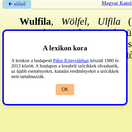
Magyar Katol
🡰 előző
Wulfila
, Wölfel, Ulfila
püspök. – Szülei 276: kerü
lett. 341: Nikomédiai Eus
A lexikon kora
gótok megjelentősebb térítő
A lexikon a budapesti
Pálos Könyvtárban
készült 1980 és
egész Szentírást, s ezze
2013 között. A honlapon a korabeli szócikkek olvashatók,
az újabb eseményeket, kutatási eredményeket a szócikkek
germán nyelvemléket. **
nem tartalmazzák.
OK
KL
IV: 417. –
Vanyó
I:449.