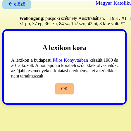
Magyar Katolik
🡰 előző
Wollongong
: püspöki székhely Ausztráliában. – 1951. XI. 1
31 pb, 37 ep, 36 szp, 84 sz, 157 szn, 42 ni, 8 ki-e volt. **
AP
2007:815.
A lexikon kora
A lexikon a budapesti
Pálos Könyvtárban
készült 1980 és
2013 között. A honlapon a korabeli szócikkek olvashatók,
az újabb eseményeket, kutatási eredményeket a szócikkek
nem tartalmazzák.
OK