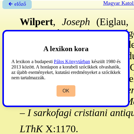
Magyar Katol
🡰 előző
Wilpert
,
Joseph
(Eiglau, 
1944. márc. 10.): pap, rég
Rómában kánonjogot kezdet
A lexikon kora
ikgr. és régészet felé ford
A lexikon a budapesti
Pálos Könyvtárban
készült 1980 és
pápai régészeti int. prof-a.
2013 között. A honlapon a korabeli szócikkek olvashatók,
az újabb eseményeket, kutatási eredményeket a szócikkek
után az óker. ikgr. legje
nem tartalmazzák.
Malereien der Katakombe
OK
römischen Mozaiken und Ma
–
I sarkofagi cristiani antiq
LThK
X:1170.