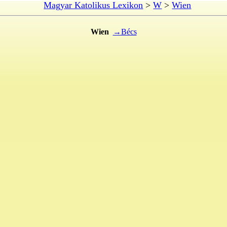
Magyar Katolikus Lexikon
>
W
>
Wien
Wien
→Bécs