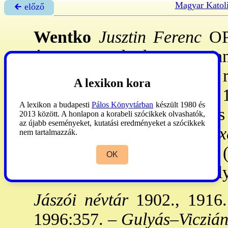
Magyar Katol
🡰 előző
Wentko
Jusztin Ferenc
OPr
ápr. 30.–Rudnok, 1925. jan.
Jászón 1868. X. 1: lépett a r
A lexikon kora
1873. IX. 23: pappá szent. 1
A lexikon a budapesti
Pálos Könyvtárban
készült 1980 és
újoncmester is, a Sztírás és
2013 között. A honlapon a korabeli szócikkek olvashatók,
az újabb eseményeket, kutatási eredményeket a szócikkek
plnos Rudnokon. – M:
Exe
nem tartalmazzák.
Propaedeutica
. Uo., 1881. 
OK
A Biblia és a Tudomány
fol
Jászói névtár
1902., 1916
1996:357. –
Gulyás–Vicziá