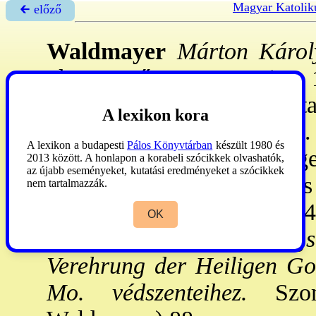
Magyar Katolik
🡰 előző
Waldmayer
Márton Károl
okt. 8.–Kőszeg, 1859. jan. 1
r-be, Pannonhalmán teol. tan
A lexikon kora
1834. VII. 20: pappá szent
A lexikon a budapesti
Pálos Könyvtárban
készült 1980 és
pápai gimn. tanára, Kőszeg
2013 között. A honlapon a korabeli szócikkek olvashatók,
az újabb eseményeket, kutatási eredményeket a szócikkek
lelkiatya, 1858–59: kvtáros
nem tartalmazzák.
41., 49. sz.),
Religió
(1854.
OK
Anbetung des allerheilig
Verehrung der Heiligen Go
Mo. védszenteihez.
Szomb