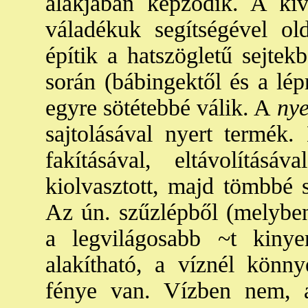
alakjában képződik. A kiv
váladékuk segítségével ol
építik a hatszögletű sejtek
során (bábingektől és a lépr
egyre sötétebbé válik. A
nye
sajtolásával nyert termék
fakításával, eltávolítás
kiolvasztott, majd tömbbé sz
Az ún. szűzlépből (melyben 
a legvilágosabb ~t kin
alakítható, a víznél könnye
fénye van. Vízben nem, al