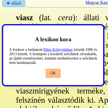
Magyar Kato
🡰 előző
viasz
(lat
. cera
): állati
olvadáspontú, hidegen töré
halmazállapotú anyag. –
A lexikon kora
egyértékű alkohol és nagy 
A lexikon a budapesti
Pálos Könyvtárban
készült 1980 és
Az állat- és növényvilágba
2013 között. A honlapon a korabeli szócikkek olvashatók,
az újabb eseményeket, kutatási eredményeket a szócikkek
úton is előállítják. A n
nem tartalmazzák.
képződő ~ a baktériumoktól
OK
méh~,
a ~ legismerteb
viaszmirigyének termék
felszínén választódik ki. A