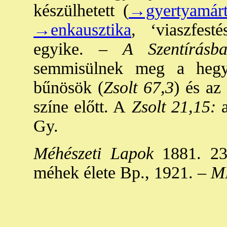
készülhetett (
→gyertyamárt
→enkausztika
, ‘viaszfest
egyike. –
A Szentírásb
semmisülnek meg a heg
bűnösök (
Zsolt 67,3
) és az
színe előtt. A
Zsolt 21,15:
Gy.
Méhészeti Lapok
1881. 23
méhek élete Bp., 1921. –
M