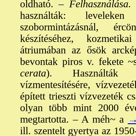
oldható. –
Felhasználása
használták: leveleke
szobormintázásnál, ércö
készítéséhez, kozmetik
átriumában az ősök arckép
bevontak piros v. fekete ~s
cerata
). Használták h
vízmentesítésére, vízvezeté
épített trieszti vízvezeték 
olyan több mint 2000 éve
megtartotta. – A méh~ a
→
ill. szentelt gyertya az 19