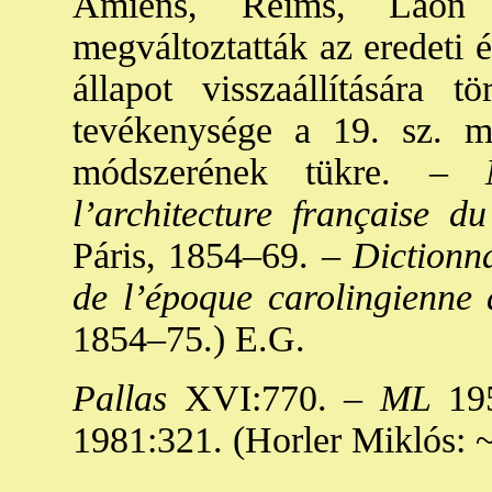
Amiens, Reims, Laon 
megváltoztatták az eredeti ép
állapot visszaállítására t
tevékenysége a 19. sz. m
módszerének tükre. –
M.
l’architecture française d
Páris, 1854–69. –
Dictionna
de l’époque carolingienne 
1854–75.) E.G.
Pallas
XVI:770. –
ML
195
1981:321. (Horler Miklós: ~