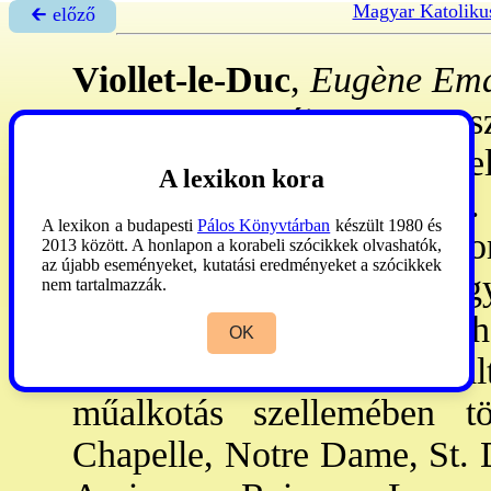
Magyar Katoliku
🡰 előző
Viollet-le-Duc
,
Eugène Ema
Lausanne, Svájc, 1879. sz
műemlékvédelem kieme
A lexikon kora
tanulmányozta a kk. fr. 
A lexikon a budapesti
Pálos Könyvtárban
készült 1980 és
hatalmas szerkezeti és f
2013 között. A honlapon a korabeli szócikkek olvashatók,
az újabb eseményeket, kutatási eredményeket a szócikkek
munkái, amelyek a kk. egyh
nem tartalmazzák.
forrásai. Műemléki hely
OK
törekedett, a későbbi vál
műalkotás szellemében tör
Chapelle, Notre Dame, St. D