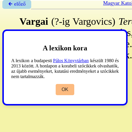
Magyar Katol
🡰 előző
Vargai
(?-ig Vargovics)
Ter
vm., 1893. szept. 29.–Pécs,
X. 12: Pécsett lépett a r-be
A lexikon kora
28: örök fog-át uo. tette. r.k
A lexikon a budapesti
Pálos Könyvtárban
készült 1980 és
2013 között. A honlapon a korabeli szócikkek olvashatók,
az újabb eseményeket, kutatási eredményeket a szócikkek
nem tartalmazzák.
OK