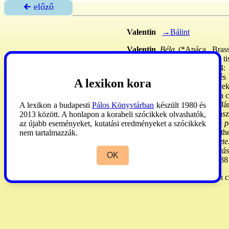
🡰 előző
Valentin
→Bálint
Valentin
Béla
(*Apáca, Brassó
hadnaggyá avatták, hivatásos ti
rajztanári okl. szerzett. 194
restaurálással, hadiépitészeti és
A lexikon kora
Azóta képek és falfestmények 
Victoria, Ausztrália). 1980–: a 
festette a bpi Kapisztrán Szt J
A lexikon a budapesti
Pálos Könyvtárban
készült 1980 és
festmény a melbourne-i olasz
2013 között. A honlapon a korabeli szócikkek olvashatók,
adományozta) –
XXIII. János p
az újabb eseményeket, kutatási eredményeket a szócikkek
of 64 saints with symbols on the
nem tartalmazzák.
kép) –
Budavár hadiépítészete
leválasztásának újszerű eljárás
OK
Valentin). Melbourne, 1979. 88
Somogyi
1982:367. (elégtelen cí