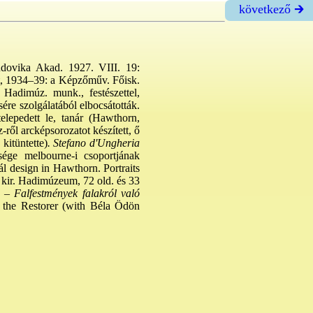
következő 🡲
Ludovika Akad. 1927. VIII. 19:
ést, 1934–39: a Képzőműv. Főisk.
 Hadimúz. munk., festészettel,
ésére szolgálatából elbocsátották.
elepedett le, tanár (Hawthorn,
-ről arcképsorozatot készített, ő
kitüntette)
. Stefano d'Ungheria
sége melbourne-i csoportjának
l design in Hawthorn. Portraits
. kir. Hadimúzeum, 72 old. és 33
 –
Falfestmények falakról való
 the Restorer (with Béla Ödön