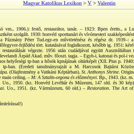
Magyar Katolikus Lexikon
>
V
>
Valentin
 vm., 1906.): festő, restaurátor, tanár. – 1923: Bpen éretts., a 
sztként szolgált. 1930: honvéd sporttanári és vívómesteri szakképesít
4: a Pázmány Péter Tud.egy-en művtörténész és régész dr. 1939–: a
 lőfegyver-fejlődési tört. kutatásával foglalkozott, később ig. 1951: kér
restaurálását végezte. 1956 után családjával együtt Ausztráliában t
clevelandi Árpád Akad. műv. főoszt. tagja. – Egyh-i, katonai és pol-i vez
ános helyőrségi tp-ban a hősök kpnájának oltárképét (XII. Pius p. 1940: 
 tp-ban. (Eredeti tanulmányrajzát a M. Harcosok Bajtársi Közös
ápa.
(Olajfestmény a Vatikáni Képtárban)
. St. Anthonys Shrine.
Originá
 main ceiling. –
M: A Sztalin-orgona és előzményei
. Bp., 1943. (kz. m
.
Uo., 1950. (kz. Honvéd Levéltár és Múzeum, 147 old. és 30 kép)
ai
. Uo., 1951. (kz. Vármúzeum, 60 old.) –
Restoration
. The Art of
mleírással!)