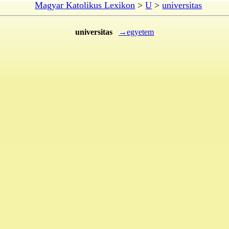
Magyar Katolikus Lexikon
>
U
>
universitas
universitas
→egyetem