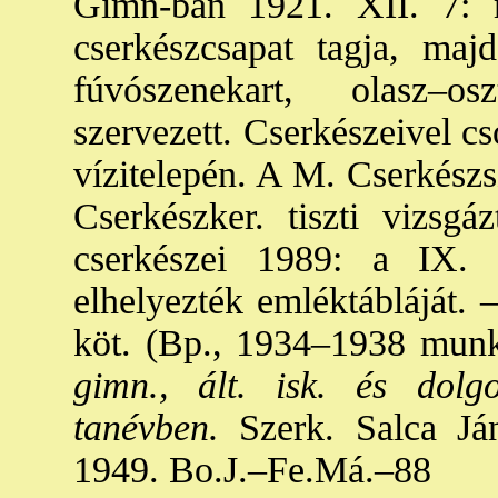
Gimn-ban 1921. XII. 7: 
cserkészcsapat tagja, maj
fúvószenekart, olasz–os
szervezett. Cserkészeivel c
vízitelepén. A M. Cserkészs
Cserkészker. tiszti vizsgá
cserkészei 1989: a IX. 
elhelyezték emléktábláját. –
köt. (Bp., 1934–1938 munk
gimn., ált. isk. és dol
tanévben.
Szerk. Salca Já
1949. Bo.J.–Fe.Má.–88