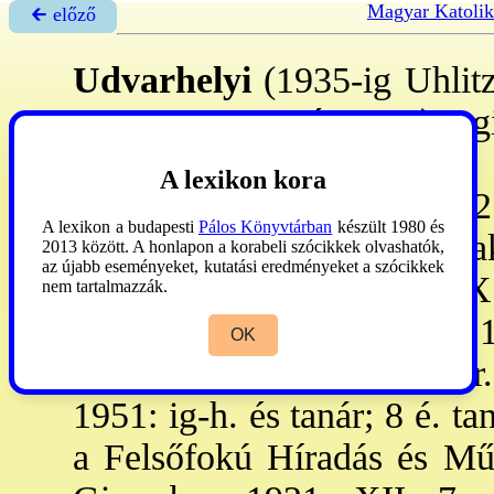
Magyar Katolik
🡰 előző
Udvarhelyi
(1935-ig Uhlitz
Bp., 1983. márc. 7.): g
felügyelő, cserkészvezet
A lexikon kora
tanult, 1922: éretts. 1922–
A lexikon a budapesti
Pálos Könyvtárban
készült 1980 és
Tudegy-en földr–tört. sza
2013 között. A honlapon a korabeli szócikkek olvashatók,
az újabb eseményeket, kutatási eredményeket a szócikkek
tanonciskolákban, 1929. IX
nem tartalmazzák.
óraadó h., 1933: r. tanár. 
OK
tanulm. felügy. A III. ke
1951: ig-h. és tanár; 8 é. ta
a Felsőfokú Híradás és Mű