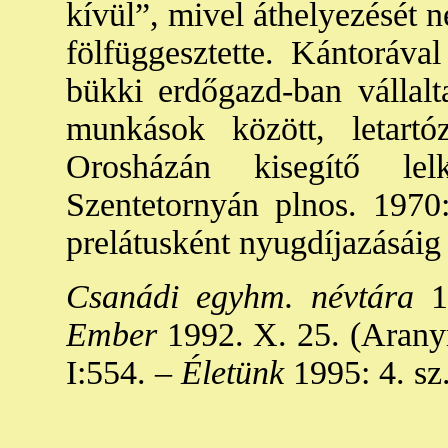
kívül”, mivel áthelyezését n
fölfüggesztette. Kántorával
bükki erdőgazd-ban vállalt
munkások között, letartó
Orosházán kisegítő lel
Szentetornyán plnos. 1970:
prelátusként nyugdíjazásái
Csanádi egyhm. névtára
1
Ember
1992. X. 25. (Aran
I:554. –
Életünk
1995: 4. sz