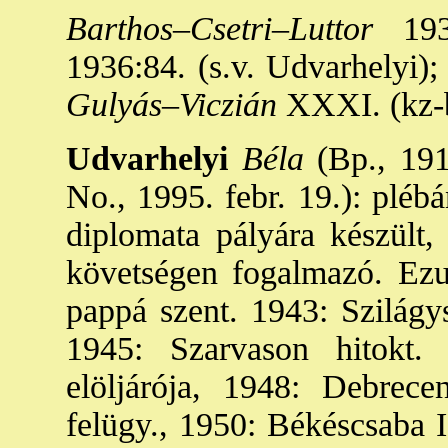
Barthos–Csetri–Luttor
1931
1936:84. (s.v. Udvarhelyi);
Gulyás–Viczián
XXXI. (kz-
Udvarhelyi
Béla
(Bp., 191
No., 1995. febr. 19.): plébá
diplomata pályára készült,
követségen fogalmazó. Ezut
pappá szent. 1943: Szilág
1945: Szarvason hitokt.
elöljárója, 1948: Debrece
felügy., 1950: Békéscsaba I