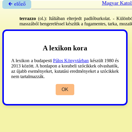
Magyar Katol
🡰 előző
terrazzo
(ol.): Itáliában elterjedt padlóburkolat. - Külö
masszából hengereléssel készítik a fugamentes, tarka, mozai
ML
IV:526.
A lexikon kora
A lexikon a budapesti
Pálos Könyvtárban
készült 1980 és
2013 között. A honlapon a korabeli szócikkek olvashatók,
az újabb eseményeket, kutatási eredményeket a szócikkek
nem tartalmazzák.
OK