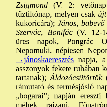
Zsigmond
(V. 2: vetőnap 
tűztiltónap, melyen csak
újt
kukoricára);
János
,
babevő
Szervác, Bonifác
(V. 12-14
üres napok, Pongrác Orb
Nepomuki, népiesen Nepo
→jánoskaeresztés
napja, a 
asszonyok fekete ruhában ke
tartanak);
Áldozócsütörtök
(
rámutató és termésjósló nap
„bogarai”; napján ereszti
méhek rajzani. Főpatr