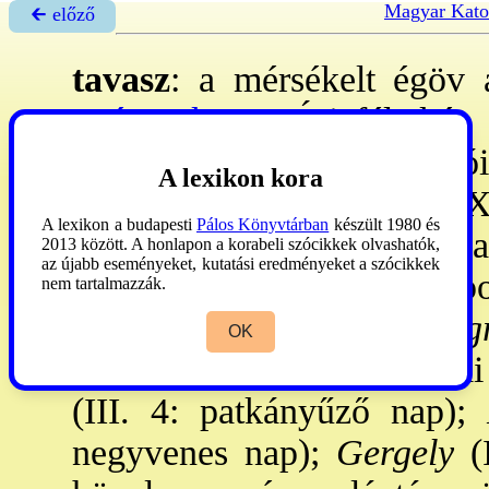
Magyar Kato
🡰 előző
tavasz
: a mérsékelt égöv 
→évszak.
Az É-i féltekén a
20/21.) a nyári napfordulói
A lexikon kora
őszi napéjegyenlőségtől (IX
A lexikon a budapesti
Pálos Könyvtárban
készült 1980 és
21/22.). Meteorológiailag a
2013 között. A honlapon a korabeli szócikkek olvashatók,
az újabb eseményeket, kutatási eredményeket a szócikkek
féltekén IX., X., XI. hónap
nem tartalmazzák.
gyermekkor képe. -
Ikg
OK
→kántorböjt
. - Jeles napj
(III. 4: patkányűző nap);
N
negyvenes nap);
Gergely
(I