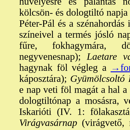
hüvelyesre és palántás nö
kölcsön- és dologtiltó napj
Péter-Pál és a szénahordás 
színeivel a termés jósló nap
fűre, fokhagymára, dö
negyvenesnap);
Laetare v
hagynak föl végleg a
→fo
káposztára);
Gyümölcsoltó 
e nap veti föl magát a hal a 
dologtiltónap a mosásra, v
Iskarióti (IV. 1: fölakasz
Virágvasárnap
(virágvető,