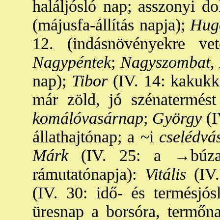
haláljósló nap; asszonyi do
(májusfa-állítás napja);
Hug
12. (indásnövényekre vet
Nagypéntek
;
Nagyszombat
,
nap);
Tibor
(IV. 14: kakukk 
már zöld, jó szénatermést 
komálóvasárnap
;
György
(I
állathajtónap; a ~i
cselédvá
Márk
(IV. 25: a
→búzas
rámutatónapja):
Vitális
(IV.
(IV. 30: idő- és termésjós
üresnap a borsóra, termőna