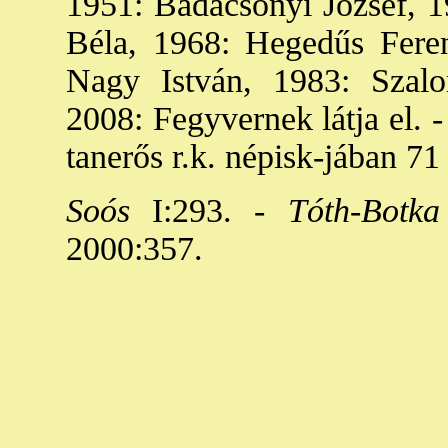
1951: Badacsonyi József, 1
Béla, 1968: Hegedűs Fere
Nagy István, 1983: Szalo
2008: Fegyvernek látja el. -
tanerős r.k. népisk-jában 71
Soós
I:293. -
Tóth-Botka
2000:357.