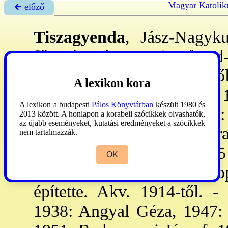
Magyar Katolik
🡰 előző
Tiszagyenda
, Jász-Nagyku
főegyhm. karcag-tiszafüred-
A közs-et Tiszaroff ter-ébő
A lexikon kora
már létezett. A törökök 1
A lexikon a budapesti
Pálos Könyvtárban
készült 1980 és
Kunhegyes filiájából 1900: 
2013 között. A honlapon a korabeli szócikkek olvashatók,
az újabb eseményeket, kutatási eredményeket a szócikkek
tp-át 1900: építették. Ha
nem tartalmazzák.
Szlezák László, 1958: 5
OK
öntötte. Org-ját (1/6 m/r, 
építette. Akv. 1914-től. -
P
1938: Angyal Géza, 1947: E