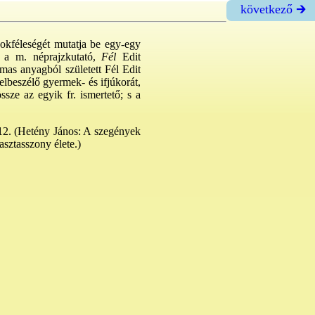
következő 🡲
sokféleségét mutatja be egy-egy
i a m. néprajzkutató,
Fél
Edit
lmas anyagból született Fél Edit
elbeszélő gyermek- és ifjúkorát,
ssze az egyik fr. ismertető; s a
2. (Hetény János: A szegények
sztasszony élete.)