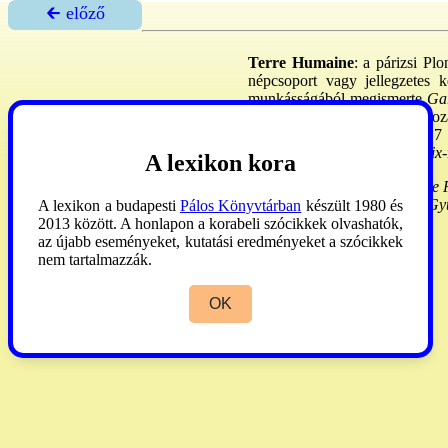
🡰 előző
Terre Humaine
: a párizsi Pl
népcsoport vagy jellegzetes k
munkásságából megismerte
Ga
szerkesztésével 1983: a ~ soroz
ismerteti a summás-sorsot. - 7 
L'Humanité
-től a kat
. La Croix
-
A lexikon kora
Gari Margit: Le Vinaigre et le F
életének szentsége) -
Ráday Gyű
A lexikon a budapesti
Pálos Könyvtárban
készült 1980 és
2013 között. A honlapon a korabeli szócikkek olvashatók,
az újabb eseményeket, kutatási eredményeket a szócikkek
nem tartalmazzák.
OK