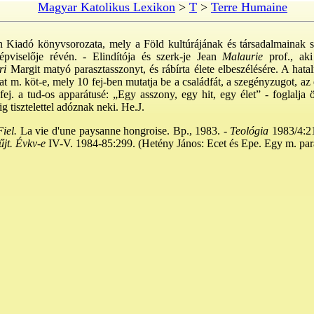
Magyar Katolikus Lexikon
>
T
>
Terre Humaine
on Kiadó könyvsorozata, mely a Föld kultúrájának és társadalmainak 
épviselője révén. - Elindítója és szerk-je Jean
Malaurie
prof., ak
ri
Margit matyó parasztasszonyt, és rábírta élete elbeszélésére. A hata
at m. köt-e, mely 10 fej-ben mutatja be a családfát, a szegényzugot, az 
fej. a tud-os apparátusé: „Egy asszony, egy hit, egy élet” - foglalja ö
ig tisztelettel adóznak neki. He.J.
iel.
La vie d'une paysanne hongroise. Bp., 1983. -
Teológia
1983/4:21
jt. Évkv-e
IV-V. 1984-85:299. (Hetény János: Ecet és Epe. Egy m. para