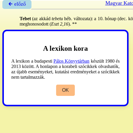
Magyar Kato
🡰 előző
Tebet
(az akkád
tebetu
héb. változata): a 10. hónap (dec. kö
meghonosodott (
Eszt 2,16
). **
BL
:1777.
A lexikon kora
A lexikon a budapesti
Pálos Könyvtárban
készült 1980 és
2013 között. A honlapon a korabeli szócikkek olvashatók,
az újabb eseményeket, kutatási eredményeket a szócikkek
nem tartalmazzák.
OK